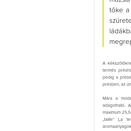
tőke a
szüret
ládákb
megrep
A kékszőlőkné
termés préshá
pedig a prése
présben, az ún
Mára a moder
adagolható. A
maximum 25,5 h
„taille” („a
aromaanyagokba