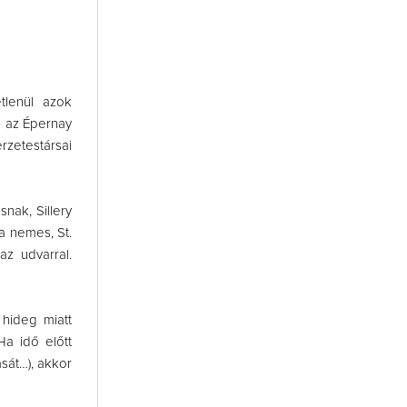
tlenül azok
n az Épernay
erzetestársai
nak, Sillery
a nemes, St.
az udvarral.
hideg miatt
Ha idő előtt
ását…), akkor