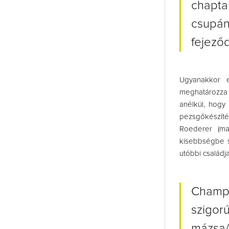
chapta
csupá
fejeződ
Ugyanakkor e
meghatározza
anélkül, hogy 
pezsgőkészíté
Roederer (m
kisebbségbe s
utóbbi családja
Champa
szigo
mázsa/