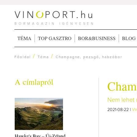
BORMAGAZIN IGÉNYESEN
TÉMA
TOP GASZTRO
BOR&BUSINESS
BLOG
/
/
Főoldal
Téma
Champagne, pezsgő, habzóbor
A címlapról
Champ
Nem lehet 
2021-08-22 |
Vi
Hawke's Bay – Új-Zéland