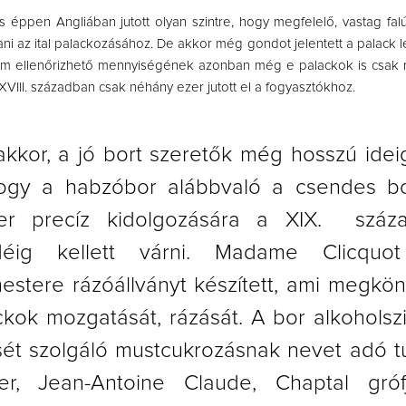
 éppen Angliában jutott olyan szintre, hogy megfelelő, vastag fal
ítani az ital palackozásához. De akkor még gondot jelentett a palack l
em ellenőrizhető mennyiségének azonban még e palackok is csak r
a XVIII. században csak néhány ezer jutott el a fogyasztókhoz.
kkor, a jó bort szeretők még hosszú idei
ogy a habzóbor alábbvaló a csendes bo
er precíz kidolgozására a XIX. száz
déig kellett várni. Madame Clicquot 
estere rázóállványt készített, ami megkön
ckok mozgatását, rázását. A bor alkoholsz
ét szolgáló mustcukrozásnak nevet adó t
ter, Jean-Antoine Claude, Chaptal grófj