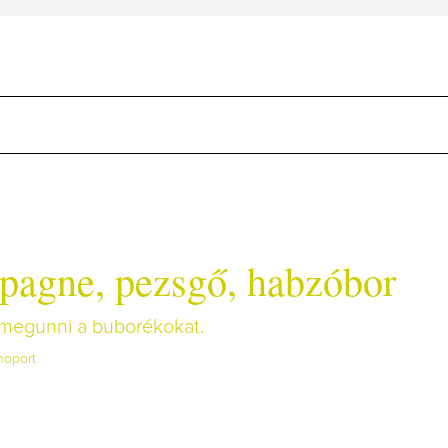
agne, pezsgő, habzóbor
megunni a buborékokat.
noport