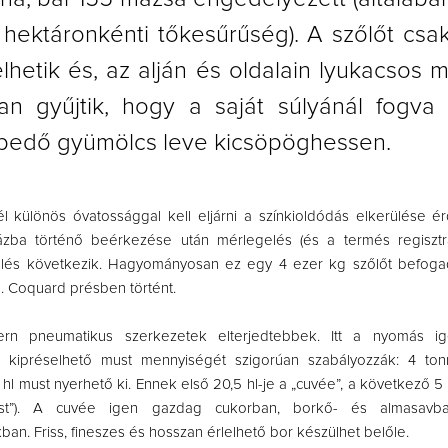
 hektáronkénti tőkesűrűség). A szőlőt csa
elhetik és, az alján és oldalain lyukacsos
an gyűjtik, hogy a saját súlyánál fogva 
edő gyümölcs leve kicsöpöghessen.
l különös óvatossággal kell eljárni a színkioldódás elkerülése 
zba történő beérkezése után mérlegelés (és a termés regisztrá
lés következik. Hagyományosan ez egy 4 ezer kg szőlőt befogadó
. Coquard présben történt.
n pneumatikus szerkezetek elterjedtebbek. Itt a nyomás i
 kipréselhető must mennyiségét szigorúan szabályozzák: 4 ton
l must nyerhető ki. Ennek első 20,5 hl-je a „cuvée”, a következő 
 test”). A cuvée igen gazdag cukorban, borkő- és almasavba
n. Friss, fineszes és hosszan érlelhető bor készülhet belőle.