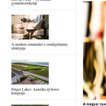
gyümölcsöskertje
A modern sommelier a vendégélmény
stratégája
Finger Lakes: Amerika új boros
hotspotja
A magyar nye