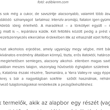
fotó: ediblenm.com
 is sok még a cukor, de savszintje alacsonyabb, valamint több ásvá
dálódó színanyagot tartalmaz. Intenzív aromájú, fiatalon igen gyü
ebb ideig érlelhető. A maradékot – a törköllyel együtt –
g miatt is –, lepárlásra küldik. Két feltöltés között pedig a prést v
yezetszennyezés elkerülése érdekében illik az elhasznált vizet felfog
 must alkoholos erjedése, amely ugyanúgy megy végbe, mint bá
kívánatos eredmény általában könnyű, tiszta, erős illatoktól, határoz
 meglehetősen semleges, alacsony alkohol- ellenben magas savta
talában meszes talajon, viszonylag hűvösebb éghajlaton születnek
Katalónia északi részére, Tasmaniára, a Yarra Valley-re vagy épp
kre), s bár a nagyvilágban sokféle szőlőt használnak, néhány
vező tulajdonságokkal rendelkezik a pezsgőkészítéshez.
 termelők, akik az alapbor egy részét (v