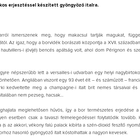
os erjesztéssel készített gyöngyöző italra.
rról ismerszenek meg, hogy makacsul tartják magukat, függe
ától. Az igaz, hogy a borvidék borászati központja a XVII. századba
tó hautvillers-i (óvijé) bencés apátság volt, ahol dom Pérignon és sz
egyre népszerűbb lett a versailles-i udvarban egy helyi nagybirtokos
nhetően. Angliában viszont egy 93 évet élt – és száműzött – franci
i kedveltette meg a champagne-i italt brit nemes társaival és 
 általában nem pezseg, hacsak…
ajlata meglehetősen hűvös, így a bor természetes erjedése a 
lyen esetben csak a tavaszi felmelegedéssel folytatódik tovább. 
a (s az akkori, vékony falú palack kibírta a szén-dioxid feszítő nyom
rhoz hasonló gyöngyöző italt kóstolhattak a nagyon kevesek.