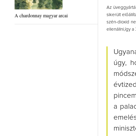
Az üveggyártás
A chardonnay magyar arcai
sikerült előáll
szén-dioxid n
ellenállni,így 
Ugyana
úgy, h
módsz
évtize
pincem
a pala
emelés
minisz