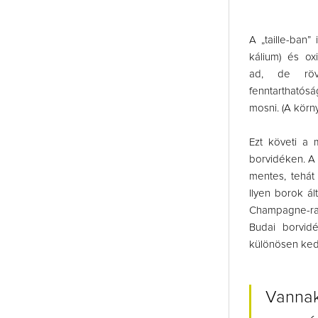
A „taille-ban”
kálium) és oxi
ad, de rövid
fenntarthatósá
mosni. (A körn
Ezt követi a
borvidéken. A 
mentes, tehát
Ilyen borok ál
Champagne-ra, 
Budai borvidé
különösen ked
Vannak