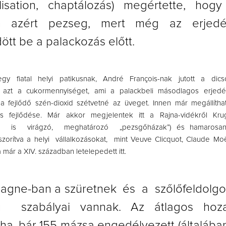
lisation, chaptálozás) megértette, hog
n azért pezseg, mert még az erjed
ött be a palackozás előtt.
gy fiatal helyi patikusnak, André François-nak jutott a dic
 azt a cukormennyiséget, ami a palackbeli másodlagos erjedé
a fejlődő szén-dioxid szétvetné az üveget. Innen már megállíthat
s fejlődése. Már akkor megjelentek itt a Rajna-vidékről Krug,
a is virágzó, meghatározó „pezsgőházak”) és hamarosan t
zorítva a helyi vállalkozásokat, mint Veuve Clicquot, Claude Mo
 már a XIV. században letelepedett itt.
gne-ban a szüretnek és a szőlőfeldolg
rú szabályai vannak. Az átlagos ho
ha, bár 155 mázsa engedélyezett (általába