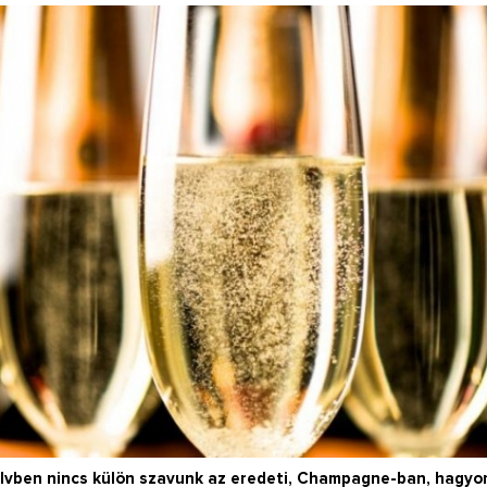
Így lesz valaki egy
borász #26 - tény
pos
Az extra ráadás fotók
pillanatokat válo
lvben nincs külön szavunk az eredeti, Champagne-ban, hagy