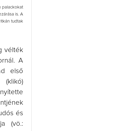
ú palackokat
ezárása is. A
itkán tudtak
g vélték
rnál. A
ad első
(klikó)
nyítette
intjének
udós és
a (vö.: