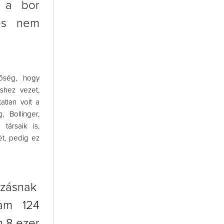
y a bor
és nem
sőség, hogy
shez vezet,
atlan volt a
 Bollinger,
ársaik is,
ët, pedig ez
ozásnak
zam 124
n 8 ezer