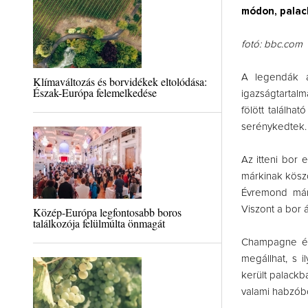
módon, palack
fotó: bbc.com
A legendák a
Klímaváltozás és borvidékek eltolódása:
Észak-Európa felemelkedése
igazságtartalm
fölött találha
serénykedtek.
Az itteni bor 
márkinak köszö
Évremond márk
Viszont a bor
Közép-Európa legfontosabb boros
találkozója felülmúlta önmagát
Champagne égh
megállhat, s i
került palackb
valami habzóbo