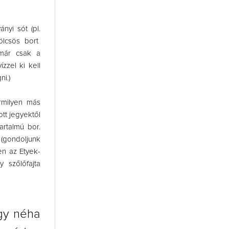
nyi sót (pl.
mölcsös bort
 már csak a
ízzel ki kell
ni.)
rmilyen más
ott jegyektől
rtalmú bor.
 (gondoljunk
en az Etyek-
 szőlőfajta
agy néha