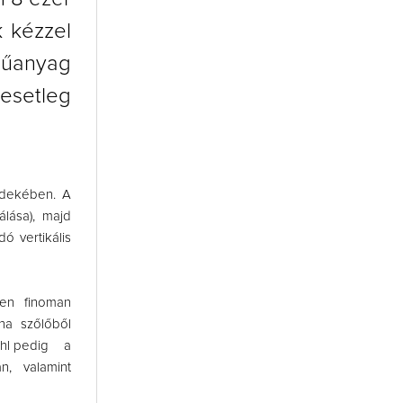
k kézzel
 műanyag
esetleg
érdekében. A
lása), majd
 vertikális
gen finoman
na szőlőből
5 hl pedig a
n, valamint