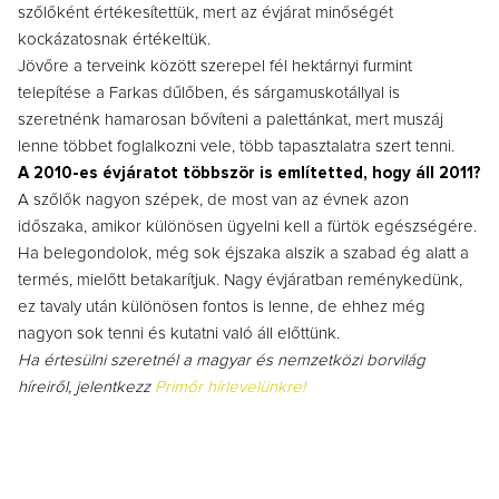
szőlőként értékesítettük, mert az évjárat minőségét
kockázatosnak értékeltük.
Jövőre a terveink között szerepel fél hektárnyi furmint
telepítése a Farkas dűlőben, és sárgamuskotállyal is
szeretnénk hamarosan bővíteni a palettánkat, mert muszáj
lenne többet foglalkozni vele, több tapasztalatra szert tenni.
A 2010-es évjáratot többször is említetted, hogy áll 2011?
A szőlők nagyon szépek, de most van az évnek azon
időszaka, amikor különösen ügyelni kell a fürtök egészségére.
Ha belegondolok, még sok éjszaka alszik a szabad ég alatt a
termés, mielőtt betakarítjuk. Nagy évjáratban reménykedünk,
ez tavaly után különösen fontos is lenne, de ehhez még
nagyon sok tenni és kutatni való áll előttünk.
Ha értesülni szeretnél a magyar és nemzetközi borvilág
híreiről, jelentkezz
Primőr hírlevelünkre!