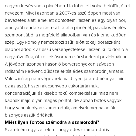
nagyon kevés van a pincében. Ha több lett volna belőlük, őket
nevezem. Mivel azonban a 2007-es aszú éppen most van
bevezetés alatt, emellett döntöttem, hiszen ez egy olyan bor,
amelyből rendelkezésre áll tétel a pincénél, palackos érlelés
szempontjából a megfelelő állapotban van és kiemelkedően
szép. Egy komoly nemzetközi zsűri előtt tokaji borászként
alapból adódik az aszú versenyeztetése, hiszen külföldön ő a
nagykövetünk, őt kell elsősorban csúcsborként pozícionálnunk.
A jövőben azonban hasonló borversenyeken szívesen
indítanám kedvenc dűlőszelektált édes szamorodnijaimat is.
Valószínűleg nem végeznek majd ilyen jó eredménnyel, mint
ez az aszú, hiszen alacsonyabb cukortartalmuk,
koncentrációjuk és kisebb fokú komplexitásuk miatt nem
kapnak majd olyan magas pontot, de abban biztos vagyok,
hogy vannak olyan szamorodnik, amelyek meghaladják
bizonyos aszúk értékeit.
Miért ilyen fontos számodra a szamorodni?
Szeretném egyszer elérni, hogy édes szamorodni is