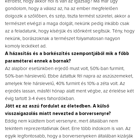
kérdést, hogy akkor hol is van az igazság? Ma már úgy
gondolom, hogy a válasz az, ha az ember megfelelően
dolgozik a szőlőben, és szép, tiszta termést szüretel, akkor a
természet elvégzi a maga dolgát, nekünk pedig inkább csak
az a feladatunk, hogy kísérjük és időnként segítsük. Tény, hogy
nekünk, borászoknak a természet folyamatosan nagyon
komoly leckéket ad.
A házasítás és a borkészítés szempontjából mik a főbb
paraméterei ennek a bornak?
Az alapbor esetünkben erjedő must volt, 50%-ban furmint,
50%-ban hárslevelű. Ebbe áztattuk fél napra az aszúszemeket,
amelyek fele hárslevelű, 40% furmint és 10%-a zéta volt. Az
erjedés lassan, másfél hónap alatt ment végbe, az érlelése két
évig tartott 3-4 éves fahordókban.
Jött ez az aszú fordulat az életedben. A külső
visszaigazolás miatt nevezted a borversenyre?
Eddig nem küldtem bort versenyre, mert általában nem
tekintem reprezentatívnak őket. Erre több indokom is van. Az
egyik legfontosabb, hogy a borversenyeken általában kizárják