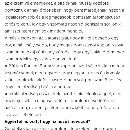
az extrém véleményeket, a bírálóknak muszáj középre
pontozniuk annak érdekében, hogy bent maradjanak, hiszen a
legalacsonyabb és a legmagasabb pontszám automatikusan
törlésre kerül. Így egy viszonylag hasonló pontszám sor jön ki,
ami szerintem nem sok mindent mond el.
A másik indokom az a tapasztalat, hogy minél édesebb egy
bor, annál esélyesebb, hogy magas pontszámot kapjon, szóval
számomra tokajiként nagy kérdés, hogy egyáltalán érdemes-e
szamorodnit vagy száraz bort küldeni.
A 2011-es Pannon Bormustra kapcsán azért változtattam meg a
véleményemet, mert egyrészt egy nagyon hiteles és komoly
zsűrit sorakoztattak fel, másrészt nem volt pontszámtörlés, és
egyetlen bizottság bírálta a borokat.
A bíráló bizottság összetétele azért is bírt jelentőséggel, mert
pozíciójuk által a magasra értékelt borok hírneve túlléphet
határainkon, ez pedig nekem borászként komoly referencia
szerzési lehetőség.
Egyértelmű volt, hogy az aszút nevezed?
Gondolkoztam a száraz borokon, de ezekből most éppen