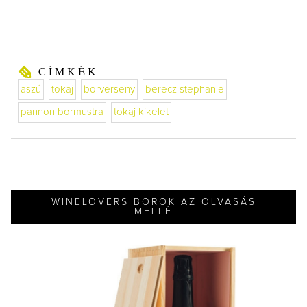
CÍMKÉK
aszú
tokaj
borverseny
berecz stephanie
pannon bormustra
tokaj kikelet
WINELOVERS BOROK AZ OLVASÁS
MELLÉ