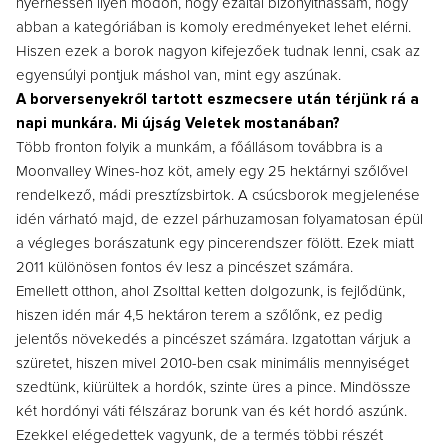
nyerhessen ilyen módon, hogy ezáltal bizonyíthassam, hogy
abban a kategóriában is komoly eredményeket lehet elérni.
Hiszen ezek a borok nagyon kifejezőek tudnak lenni, csak az
egyensúlyi pontjuk máshol van, mint egy aszúnak.
A borversenyekről tartott eszmecsere után térjünk rá a
napi munkára. Mi újság Veletek mostanában?
Több fronton folyik a munkám, a főállásom továbbra is a
Moonvalley Wines-hoz köt, amely egy 25 hektárnyi szőlővel
rendelkező, mádi presztízsbirtok. A csúcsborok megjelenése
idén várható majd, de ezzel párhuzamosan folyamatosan épül
a végleges borászatunk egy pincerendszer fölött. Ezek miatt
2011 különösen fontos év lesz a pincészet számára.
Emellett otthon, ahol Zsolttal ketten dolgozunk, is fejlődünk,
hiszen idén már 4,5 hektáron terem a szőlőnk, ez pedig
jelentős növekedés a pincészet számára. Izgatottan várjuk a
szüretet, hiszen mivel 2010-ben csak minimális mennyiséget
szedtünk, kiürültek a hordók, szinte üres a pince. Mindössze
két hordónyi váti félszáraz borunk van és két hordó aszúnk.
Ezekkel elégedettek vagyunk, de a termés többi részét