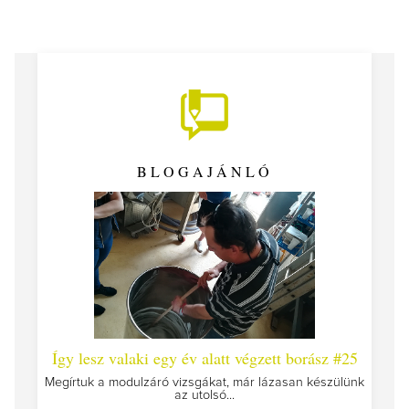
BLOGAJÁNLÓ
 #26 -
Így lesz valaki egy év alatt végzett borász #25
Így l
Megírtuk a modulzáró vizsgákat, már lázasan készülünk
az utolsó...
tokat
A jár