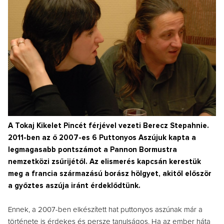
A Tokaj Kikelet Pincét férjével vezeti Berecz Stepahnie.
2011-ben az ő 2007-es 6 Puttonyos Aszújuk kapta a
legmagasabb pontszámot a Pannon Bormustra
nemzetközi zsűrijétől. Az elismerés kapcsán kerestük
meg a francia származású borász hölgyet, akitől először
a győztes aszúja iránt érdeklődtünk.
Ennek, a 2007-ben elkészített hat puttonyos aszúnak már a
története is érdekes és persze tanulságos. Ha az ember háta