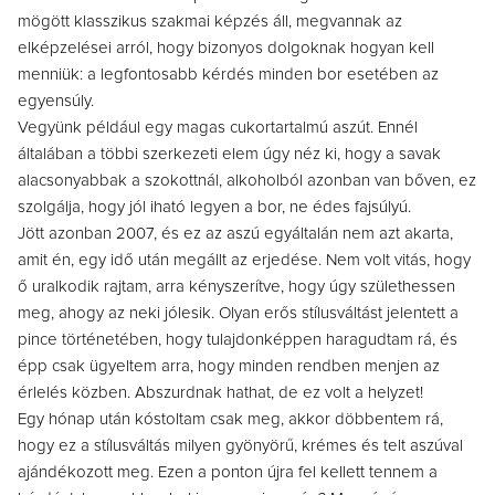
mögött klasszikus szakmai képzés áll, megvannak az
elképzelései arról, hogy bizonyos dolgoknak hogyan kell
menniük: a legfontosabb kérdés minden bor esetében az
egyensúly.
Vegyünk például egy magas cukortartalmú aszút. Ennél
általában a többi szerkezeti elem úgy néz ki, hogy a savak
alacsonyabbak a szokottnál, alkoholból azonban van bőven, ez
szolgálja, hogy jól iható legyen a bor, ne édes fajsúlyú.
Jött azonban 2007, és ez az aszú egyáltalán nem azt akarta,
amit én, egy idő után megállt az erjedése. Nem volt vitás, hogy
ő uralkodik rajtam, arra kényszerítve, hogy úgy születhessen
meg, ahogy az neki jólesik. Olyan erős stílusváltást jelentett a
pince történetében, hogy tulajdonképpen haragudtam rá, és
épp csak ügyeltem arra, hogy minden rendben menjen az
érlelés közben. Abszurdnak hathat, de ez volt a helyzet!
Egy hónap után kóstoltam csak meg, akkor döbbentem rá,
hogy ez a stílusváltás milyen gyönyörű, krémes és telt aszúval
ajándékozott meg. Ezen a ponton újra fel kellett tennem a