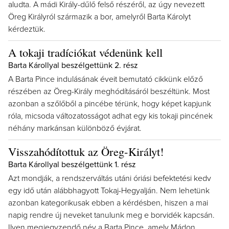
aludta. A mádi Király-dűlő felső részéről, az úgy nevezett
Öreg Királyról származik a bor, amelyről Barta Károlyt
kérdeztük.
A tokaji tradíciókat védenünk kell
Barta Károllyal beszélgettünk 2. rész
A Barta Pince indulásának éveit bemutató cikkünk előző
részében az Öreg-Király meghódításáról beszéltünk. Most
azonban a szőlőből a pincébe térünk, hogy képet kapjunk
róla, micsoda változatosságot adhat egy kis tokaji pincének
néhány markánsan különböző évjárat.
Visszahódítottuk az Öreg-Királyt!
Barta Károllyal beszélgettünk 1. rész
Azt mondják, a rendszerváltás utáni óriási befektetési kedv
egy idő után alábbhagyott Tokaj-Hegyalján. Nem lehetünk
azonban kategorikusak ebben a kérdésben, hiszen a mai
napig rendre új neveket tanulunk meg e borvidék kapcsán.
Ilyen megjegyzendő név a Barta Pince, amely Mádon