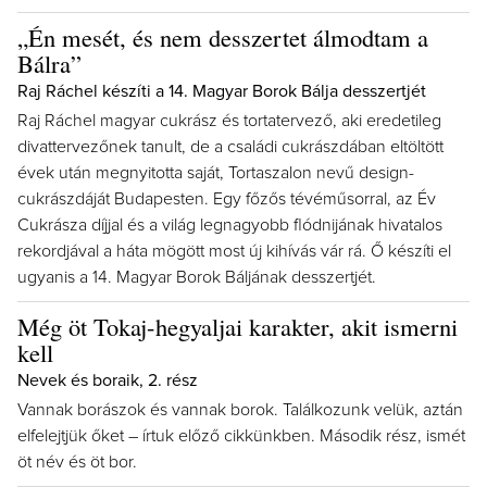
„Én mesét, és nem desszertet álmodtam a
Bálra”
Raj Ráchel készíti a 14. Magyar Borok Bálja desszertjét
Raj Ráchel magyar cukrász és tortatervező, aki eredetileg
divattervezőnek tanult, de a családi cukrászdában eltöltött
évek után megnyitotta saját, Tortaszalon nevű design-
cukrászdáját Budapesten. Egy főzős tévéműsorral, az Év
Cukrásza díjjal és a világ legnagyobb flódnijának hivatalos
rekordjával a háta mögött most új kihívás vár rá. Ő készíti el
ugyanis a 14. Magyar Borok Báljának desszertjét.
Még öt Tokaj-hegyaljai karakter, akit ismerni
kell
Nevek és boraik, 2. rész
Vannak borászok és vannak borok. Találkozunk velük, aztán
elfelejtjük őket – írtuk előző cikkünkben. Második rész, ismét
öt név és öt bor.