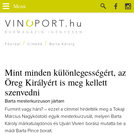
Menü
BORMAGAZIN IGÉNYESEN
/
/
Főoldal
Címkék
Barta Károly
Mint minden különlegességért, az
Öreg Királyért is meg kellett
szenvedni
Barta mesterkurzuson jártam
Furmint vagy hárs? – ezzel a címmel hirdették meg a Tokaji
Március Nagykóstoló egyik mesterkurzusát, melyen Barta
Károly márkatulajdonos és Ujvári Vivien borász mutatta be a
mádi Barta Pince borait.