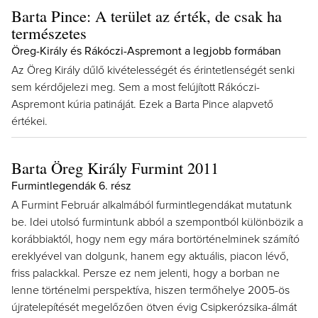
Barta Pince: A terület az érték, de csak ha
természetes
Öreg-Király és Rákóczi-Aspremont a legjobb formában
Az Öreg Király dűlő kivételességét és érintetlenségét senki
sem kérdőjelezi meg. Sem a most felújított Rákóczi-
Aspremont kúria patináját. Ezek a Barta Pince alapvető
értékei.
Barta Öreg Király Furmint 2011
Furmintlegendák 6. rész
A Furmint Február alkalmából furmintlegendákat mutatunk
be. Idei utolsó furmintunk abból a szempontból különbözik a
korábbiaktól, hogy nem egy mára bortörténelminek számító
ereklyével van dolgunk, hanem egy aktuális, piacon lévő,
friss palackkal. Persze ez nem jelenti, hogy a borban ne
lenne történelmi perspektíva, hiszen termőhelye 2005-ös
újratelepítését megelőzően ötven évig Csipkerózsika-álmát