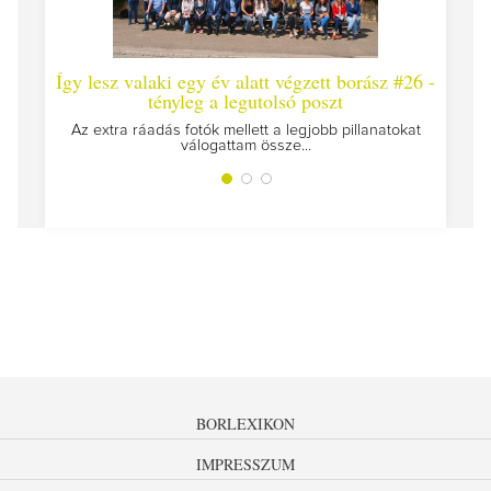
Így lesz valaki egy év alatt végzett borász #26 -
Így 
tényleg a legutolsó poszt
Megírt
Az extra ráadás fotók mellett a legjobb pillanatokat
válogattam össze...
BORLEXIKON
IMPRESSZUM