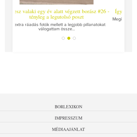
t borász #26 -
Így lesz valaki egy év alatt végzett borász #2
zt
Megírtuk a modulzáró vizsgákat, már lázasan készülü
az utolsó...
b pillanatokat
BORLEXIKON
IMPRESSZUM
MÉDIAAJÁNLAT