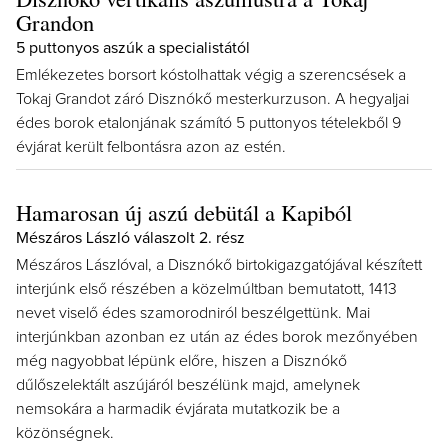
Grandon
5 puttonyos aszúk a specialistától
Emlékezetes borsort kóstolhattak végig a szerencsések a
Tokaj Grandot záró Disznókő mesterkurzuson. A hegyaljai
édes borok etalonjának számító 5 puttonyos tételekből 9
évjárat került felbontásra azon az estén.
Hamarosan új aszú debütál a Kapiból
Mészáros László válaszolt 2. rész
Mészáros Lászlóval, a Disznókő birtokigazgatójával készített
interjúnk első részében a közelmúltban bemutatott, 1413
nevet viselő édes szamorodniról beszélgettünk. Mai
interjúnkban azonban ez után az édes borok mezőnyében
még nagyobbat lépünk előre, hiszen a Disznókő
dűlőszelektált aszújáról beszélünk majd, amelynek
nemsokára a harmadik évjárata mutatkozik be a
közönségnek.