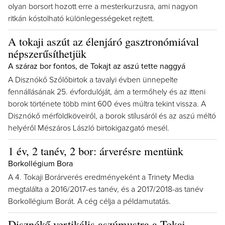
olyan borsort hozott erre a mesterkurzusra, ami nagyon
ritkán kóstolható különlegességeket rejtett.
A tokaji aszút az élenjáró gasztronómiával
népszerűsíthetjük
A száraz bor fontos, de Tokajt az aszú tette naggyá
A Disznókő Szőlőbirtok a tavalyi évben ünnepelte
fennállásának 25. évfordulóját, ám a termőhely és az itteni
borok története több mint 600 éves múltra tekint vissza. A
Disznókő mérföldköveiről, a borok stílusáról és az aszú méltó
helyéről Mészáros László birtokigazgató mesél.
1 év, 2 tanév, 2 bor: árverésre mentünk
Borkollégium Bora
A 4. Tokaji Borárverés eredményeként a Trinety Media
megtalálta a 2016/2017-es tanév, és a 2017/2018-as tanév
Borkollégium Borát. A cég célja a példamutatás.
Disznókő vertikális aszúmustra a Tokaj