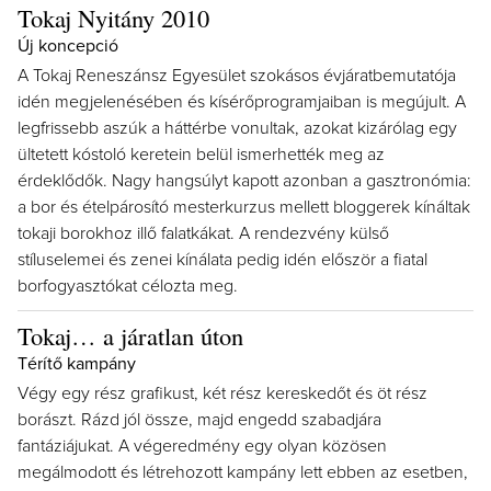
Tokaj Nyitány 2010
Új koncepció
A Tokaj Reneszánsz Egyesület szokásos évjáratbemutatója
idén megjelenésében és kísérőprogramjaiban is megújult. A
legfrissebb aszúk a háttérbe vonultak, azokat kizárólag egy
ültetett kóstoló keretein belül ismerhették meg az
érdeklődők. Nagy hangsúlyt kapott azonban a gasztronómia:
a bor és ételpárosító mesterkurzus mellett bloggerek kínáltak
tokaji borokhoz illő falatkákat. A rendezvény külső
stíluselemei és zenei kínálata pedig idén először a fiatal
borfogyasztókat célozta meg.
Tokaj… a járatlan úton
Térítő kampány
Végy egy rész grafikust, két rész kereskedőt és öt rész
borászt. Rázd jól össze, majd engedd szabadjára
fantáziájukat. A végeredmény egy olyan közösen
megálmodott és létrehozott kampány lett ebben az esetben,