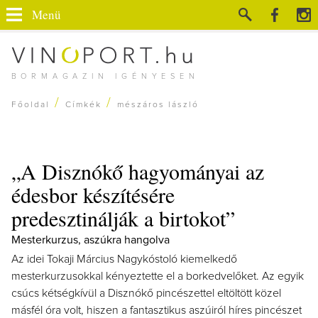
Menü
BORMAGAZIN IGÉNYESEN
/
/
Főoldal
Címkék
mészáros lászló
„A Disznókő hagyományai az
édesbor készítésére
predesztinálják a birtokot”
Mesterkurzus, aszúkra hangolva
Az idei Tokaji Március Nagykóstoló kiemelkedő
mesterkurzusokkal kényeztette el a borkedvelőket. Az egyik
csúcs kétségkívül a Disznókő pincészettel eltöltött közel
másfél óra volt, hiszen a fantasztikus aszúiról híres pincészet