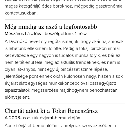
magas kategóriájú édes borokhoz, mégpedig gasztronómiai
kontextusukban.
Még mindig az aszú a legfontosabb
Mészáros Lászlóval beszélgettünk 1. rész
A Disznókő nevét oly régóta ismerjük, hogy akár hajlamosak
is lehetünk eltekinteni fölötte. Pedig a tokaji birtokon immár
két évtizede egy nagyon is tudatos munka folyik, és bár ez
nem feltétlenül felel meg az aktuális trendeknek, és nem is
olyan látványos, mint egy új pincészet színre lépése,
jelentősége pont ennek okán különösen nagy, hiszen a sok
évjárat alatt egységes munkakoncepcióval összegyűjtött
tapasztalatok megszerzése majdhogynem behozhatatlan
előnyt jelent.
Chartát adott ki a Tokaj Reneszánsz
A 2008-as aszúk évjárat-bemutatóján
Áprilisi évjárat-bemutatóján - amelynek szervezésében a