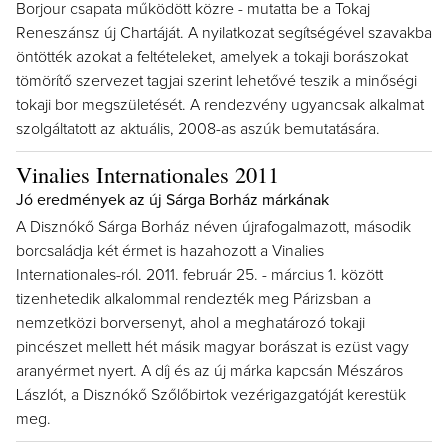
Borjour csapata működött közre - mutatta be a Tokaj
Reneszánsz új Chartáját. A nyilatkozat segítségével szavakba
öntötték azokat a feltételeket, amelyek a tokaji borászokat
tömörítő szervezet tagjai szerint lehetővé teszik a minőségi
tokaji bor megszületését. A rendezvény ugyancsak alkalmat
szolgáltatott az aktuális, 2008-as aszúk bemutatására.
Vinalies Internationales 2011
Jó eredmények az új Sárga Borház márkának
A Disznókő Sárga Borház néven újrafogalmazott, második
borcsaládja két érmet is hazahozott a Vinalies
Internationales-ról. 2011. február 25. - március 1. között
tizenhetedik alkalommal rendezték meg Párizsban a
nemzetközi borversenyt, ahol a meghatározó tokaji
pincészet mellett hét másik magyar borászat is ezüst vagy
aranyérmet nyert. A díj és az új márka kapcsán Mészáros
Lászlót, a Disznókő Szőlőbirtok vezérigazgatóját kerestük
meg.