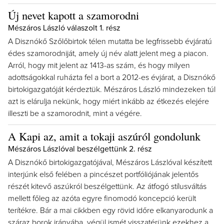
Új nevet kapott a szamorodni
Mészáros László válaszolt 1. rész
A Disznókő Szőlőbirtok télen mutatta be legfrissebb évjáratú
édes szamorodniját, amely új név alatt jelent meg a piacon.
Arról, hogy mit jelent az 1413-as szám, és hogy milyen
adottságokkal ruházta fel a bort a 2012-es évjárat, a Disznókő
birtokigazgatóját kérdeztük. Mészáros László mindezeken túl
azt is elárulja nekünk, hogy miért inkább az étkezés elejére
illeszti be a szamorodnit, mint a végére.
A Kapi az, amit a tokaji aszúról gondolunk
Mészáros Lászlóval beszélgettünk 2. rész
A Disznókő birtokigazgatójával, Mészáros Lászlóval készített
interjúnk első felében a pincészet portfóliójának jelentős
részét kitevő aszúkról beszélgettünk. Az átfogó stílusváltás
mellett főleg az azóta egyre finomodó koncepció került
terítékre. Bár a mai cikkben egy rövid időre elkanyarodunk a
száraz borok irányába, végül ismét visszatérünk ezekhez a