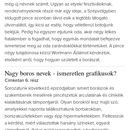
még új névnek számít. Ugyan az etyeki fesztiváloknak,
rendezvényeknek része már egy ideje, a Szépvölgyben
eldugott pince azonban távol esik a legtöbb látogató
útvonalától, így kicsi az esély, hogy véletlenül botoljunk
beléjük. Pedig ha egyszer eljutunk oda, akár négy lelkes
fiatalember is fogadhat, hogy egymás mondatait befejezve
ismertesse meg az oda zarándoklókkal történetüket. A pince
négy tulajdonosa közül Wortmann Ádámot kérdeztük,
elsőként arról, hogy hogyan született a borászat.
Nagy boros nevek - ismeretlen grafikusok?
Címketan 6. rész
Sorozatunk következő epizódjaiban ismert borászok és
szakemberek mesélnek pincészetük arculatának és címkéik
kialakításának támpontjairól. Olyan borokról lesz majd szó,
amelyekkel naponta találkozhatunk borbárokban,
borszaküzletekben vagy épp hipermarketekben. Feltesszük
a kérdést, miért választottak harsány színeket, egyedi