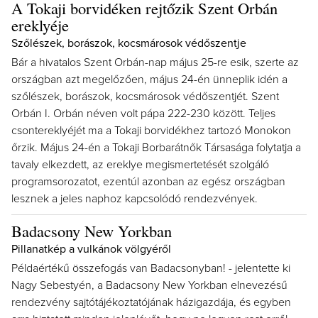
A Tokaji borvidéken rejtőzik Szent Orbán
ereklyéje
Szőlészek, borászok, kocsmárosok védőszentje
Bár a hivatalos Szent Orbán-nap május 25-re esik, szerte az
országban azt megelőzően, május 24-én ünneplik idén a
szőlészek, borászok, kocsmárosok védőszentjét. Szent
Orbán I. Orbán néven volt pápa 222-230 között. Teljes
csontereklyéjét ma a Tokaji borvidékhez tartozó Monokon
őrzik. Május 24-én a Tokaji Borbarátnők Társasága folytatja a
tavaly elkezdett, az ereklye megismertetését szolgáló
programsorozatot, ezentúl azonban az egész országban
lesznek a jeles naphoz kapcsolódó rendezvények.
Badacsony New Yorkban
Pillanatkép a vulkánok völgyéről
Példaértékű összefogás van Badacsonyban! - jelentette ki
Nagy Sebestyén, a Badacsony New Yorkban elnevezésű
rendezvény sajtótájékoztatójának házigazdája, és egyben