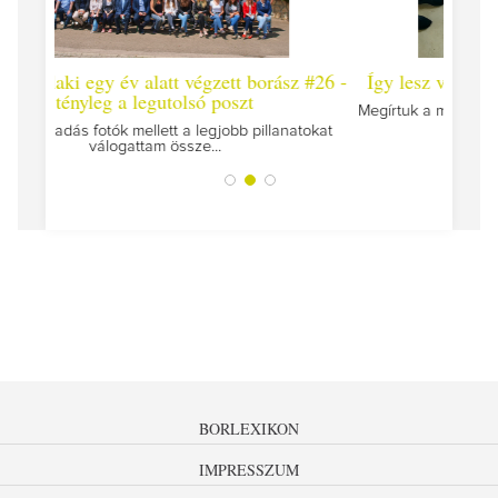
t borász #26 -
Így lesz valaki egy év alatt végzett borász #2
zt
Megírtuk a modulzáró vizsgákat, már lázasan készülü
az utolsó...
b pillanatokat
BORLEXIKON
IMPRESSZUM