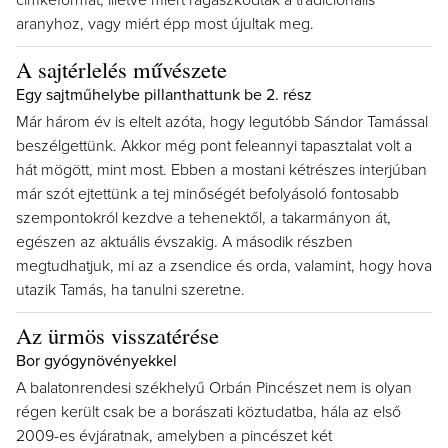
címkeformát, illetve miért ragaszkodtak a tradicionális
aranyhoz, vagy miért épp most újultak meg.
A sajtérlelés művészete
Egy sajtműhelybe pillanthattunk be 2. rész
Már három év is eltelt azóta, hogy legutóbb Sándor Tamással
beszélgettünk. Akkor még pont feleannyi tapasztalat volt a
hát mögött, mint most. Ebben a mostani kétrészes interjúban
már szót ejtettünk a tej minőségét befolyásoló fontosabb
szempontokról kezdve a tehenektől, a takarmányon át,
egészen az aktuális évszakig. A második részben
megtudhatjuk, mi az a zsendice és orda, valamint, hogy hova
utazik Tamás, ha tanulni szeretne.
Az ürmös visszatérése
Bor gyógynövényekkel
A balatonrendesi székhelyű Orbán Pincészet nem is olyan
régen került csak be a borászati köztudatba, hála az első
2009-es évjáratnak, amelyben a pincészet két