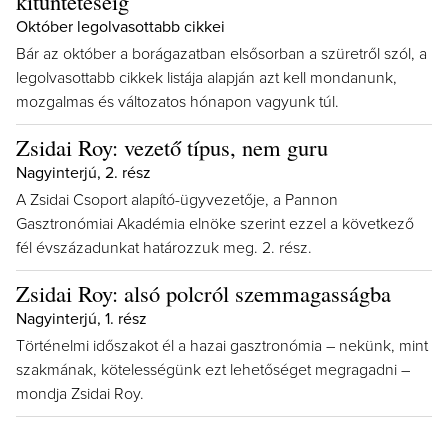
kitüntetéséig
Október legolvasottabb cikkei
Bár az október a borágazatban elsősorban a szüretről szól, a
legolvasottabb cikkek listája alapján azt kell mondanunk,
mozgalmas és változatos hónapon vagyunk túl.
Zsidai Roy: vezető típus, nem guru
Nagyinterjú, 2. rész
A Zsidai Csoport alapító-ügyvezetője, a Pannon
Gasztronómiai Akadémia elnöke szerint ezzel a következő
fél évszázadunkat határozzuk meg. 2. rész.
Zsidai Roy: alsó polcról szemmagasságba
Nagyinterjú, 1. rész
Történelmi időszakot él a hazai gasztronómia – nekünk, mint
szakmának, kötelességünk ezt lehetőséget megragadni –
mondja Zsidai Roy.