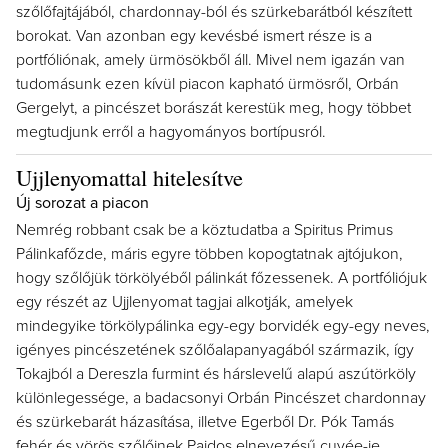
szőlőfajtájából, chardonnay-ból és szürkebarátból készített
borokat. Van azonban egy kevésbé ismert része is a
portfóliónak, amely ürmösökből áll. Mivel nem igazán van
tudomásunk ezen kívül piacon kapható ürmösről, Orbán
Gergelyt, a pincészet borászát kerestük meg, hogy többet
megtudjunk erről a hagyományos bortípusról.
Ujjlenyomattal hitelesítve
Új sorozat a piacon
Nemrég robbant csak be a köztudatba a Spiritus Primus
Pálinkafőzde, máris egyre többen kopogtatnak ajtójukon,
hogy szőlőjük törkölyéből pálinkát főzessenek. A portfóliójuk
egy részét az Ujjlenyomat tagjai alkotják, amelyek
mindegyike törkölypálinka egy-egy borvidék egy-egy neves,
igényes pincészetének szőlőalapanyagából származik, így
Tokajból a Dereszla furmint és hárslevelű alapú aszútörköly
különlegessége, a badacsonyi Orbán Pincészet chardonnay
és szürkebarát házasítása, illetve Egerből Dr. Pók Tamás
fehér és vörös szőlőinek Pajdos elnevezésű cuvée-je