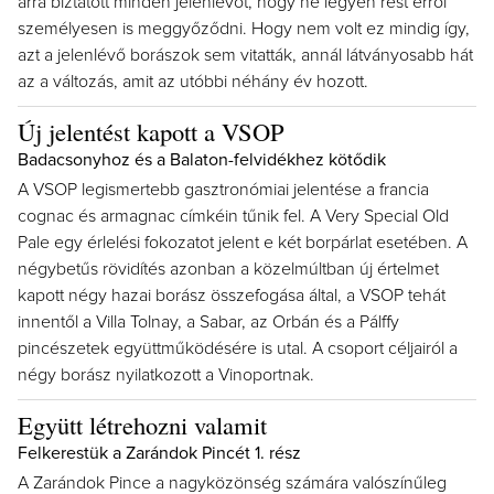
arra biztatott minden jelenlévőt, hogy ne legyen rest erről
személyesen is meggyőződni. Hogy nem volt ez mindig így,
azt a jelenlévő borászok sem vitatták, annál látványosabb hát
az a változás, amit az utóbbi néhány év hozott.
Új jelentést kapott a VSOP
Badacsonyhoz és a Balaton-felvidékhez kötődik
A VSOP legismertebb gasztronómiai jelentése a francia
cognac és armagnac címkéin tűnik fel. A Very Special Old
Pale egy érlelési fokozatot jelent e két borpárlat esetében. A
négybetűs rövidítés azonban a közelmúltban új értelmet
kapott négy hazai borász összefogása által, a VSOP tehát
innentől a Villa Tolnay, a Sabar, az Orbán és a Pálffy
pincészetek együttműködésére is utal. A csoport céljairól a
négy borász nyilatkozott a Vinoportnak.
Együtt létrehozni valamit
Felkerestük a Zarándok Pincét 1. rész
A Zarándok Pince a nagyközönség számára valószínűleg