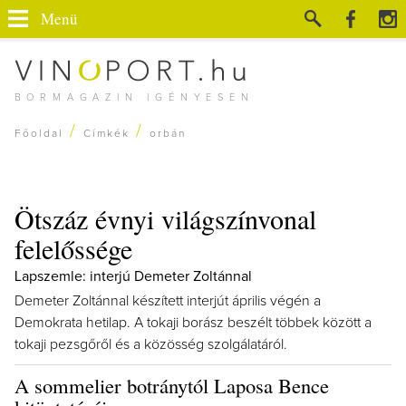
Menü
BORMAGAZIN IGÉNYESEN
/
/
Főoldal
Címkék
orbán
Ötszáz évnyi világszínvonal
felelőssége
Lapszemle: interjú Demeter Zoltánnal
Demeter Zoltánnal készített interjút április végén a
Demokrata hetilap. A tokaji borász beszélt többek között a
tokaji pezsgőről és a közösség szolgálatáról.
A sommelier botránytól Laposa Bence