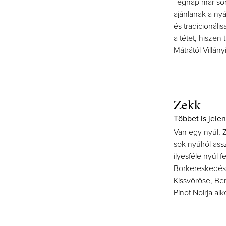
Tegnap már sor
ajánlanak a nyá
és tradicionáli
a tétet, hiszen
Mátrától Villán
Zekk
Többet is jele
Van egy nyúl, 
sok nyúlról as
ilyesféle nyúl 
Borkereskedés 
Kissvöröse, Be
Pinot Noirja al