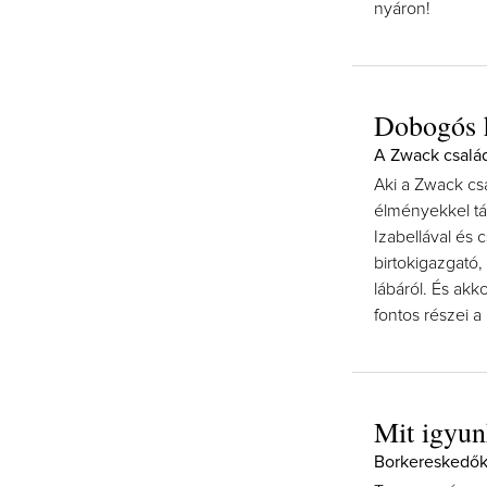
nyáron!
Dobogós 
A Zwack csalá
Aki a Zwack csa
élményekkel tá
Izabellával és c
birtokigazgató,
lábáról. És akk
fontos részei 
Mit igyun
Borkereskedők 