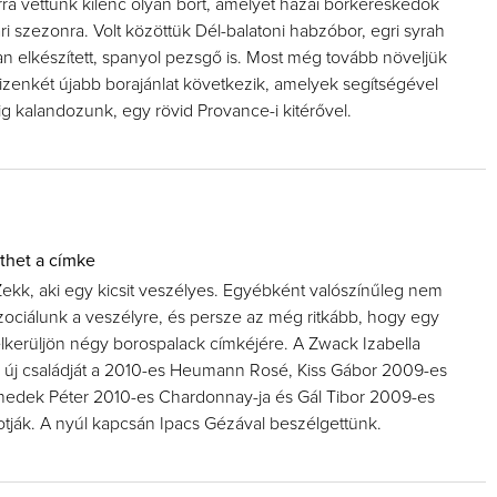
ra vettünk kilenc olyan bort, amelyet hazai borkereskedők
ri szezonra. Volt közöttük Dél-balatoni habzóbor, egri syrah
san elkészített, spanyol pezsgő is. Most még tovább növeljük
 tizenkét újabb borajánlat következik, amelyek segítségével
yig kalandozunk, egy rövid Provance-i kitérővel.
nthet a címke
Zekk, aki egy kicsit veszélyes. Egyébként valószínűleg nem
szociálunk a veszélyre, és persze az még ritkább, hogy egy
felkerüljön négy borospalack címkéjére. A Zwack Izabella
új családját a 2010-es Heumann Rosé, Kiss Gábor 2009-es
nedek Péter 2010-es Chardonnay-ja és Gál Tibor 2009-es
kotják. A nyúl kapcsán Ipacs Gézával beszélgettünk.