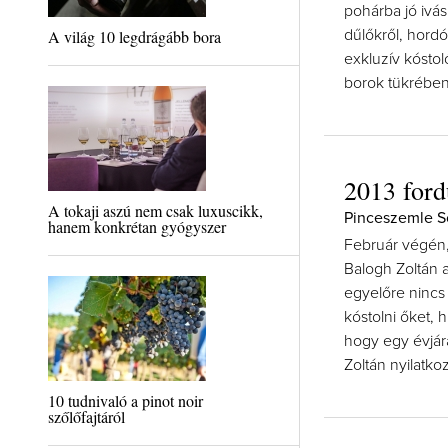
pohárba jó ivá
A világ 10 legdrágább bora
dűlőkről, hordó
exkluzív kóstol
borok tükrében
2013 ford
A tokaji aszú nem csak luxuscikk,
Pinceszemle S
hanem konkrétan gyógyszer
Február végén,
Balogh Zoltán a
egyelőre nincs
kóstolni őket, 
hogy egy évjára
Zoltán nyilatko
10 tudnivaló a pinot noir
szőlőfajtáról