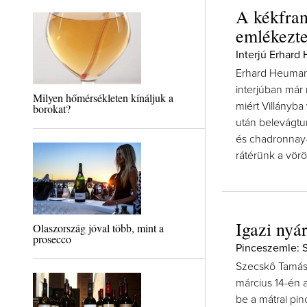
A kékfran
emlékezte
Interjú Erhard
Erhard Heumann
interjúban már 
Milyen hőmérsékleten kínáljuk a
miért Villányb
borokat?
után belevágtun
és chadronnay-b
rátérünk a vörö
Igazi nyár
Olaszország jóval több, mint a
prosecco
Pinceszemle: 
Szecskő Tamás e
március 14-én 
be a mátrai pin