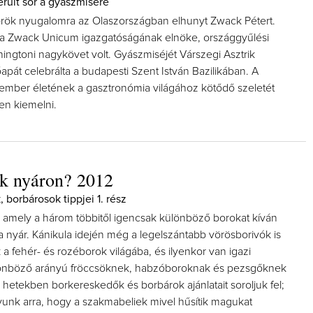
rült sor a gyászmisére
rök nyugalomra az Olaszországban elhunyt Zwack Pétert.
a Zwack Unicum igazgatóságának elnöke, országgyűlési
ingtoni nagykövet volt. Gyászmiséjét Várszegi Asztrik
pát celebrálta a budapesti Szent István Bazilikában. A
tember életének a gasztronómia világához kötődő szeletét
en kiemelni.
k nyáron? 2012
 borbárosok tippjei 1. rész
 amely a három többitől igencsak különböző borokat kíván
 nyár. Kánikula idején még a legelszántabb vörösborivók is
 a fehér- és rozéborok világába, és ilyenkor van igazi
lönböző arányú fröccsöknek, habzóboroknak és pezsgőknek
 hetekben borkereskedők és borbárok ajánlatait soroljuk fel;
yunk arra, hogy a szakmabeliek mivel hűsítik magukat