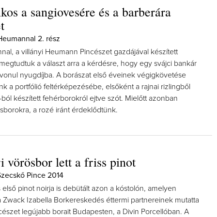
kos a sangiovesére és a barberára
t
 Heumannal 2. rész
al, a villányi Heumann Pincészet gazdájával készített
megtudtuk a választ arra a kérdésre, hogy egy svájci bankár
a vonul nyugdíjba. A borászat első éveinek végigkövetése
k a portfólió feltérképezésébe, elsőként a rajnai rizlingből
ól készített fehérborokról ejtve szót. Mielőtt azonban
sborokra, a rozé iránt érdeklődtünk.
i vörösbor lett a friss pinot
Szecskő Pince 2014
lső pinot noirja is debütált azon a kóstolón, amelyen
a Zwack Izabella Borkereskedés éttermi partnereinek mutatta
cészet legújabb borait Budapesten, a Divin Porcellóban. A