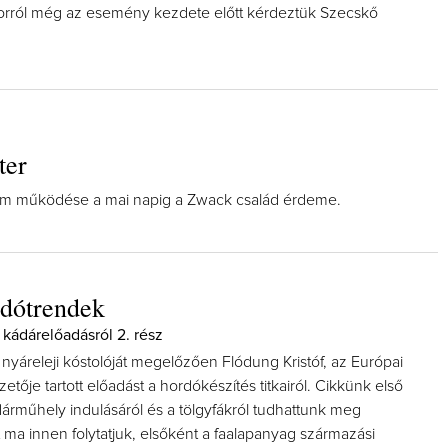
sorról még az esemény kezdete előtt kérdeztük Szecskő
ter
m működése a mai napig a Zwack család érdeme.
rdótrendek
kádárelőadásról 2. rész
yáreleji kóstolóját megelőzően Flódung Kristóf, az Európai
tője tartott előadást a hordókészítés titkairól. Cikkünk első
árműhely indulásáról és a tölgyfákról tudhattunk meg
 ma innen folytatjuk, elsőként a faalapanyag származási