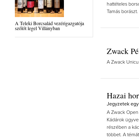
hattételes bor
Tamás borászt.
A Teleki Borcsalád vezérigazgatója
szőlőt legel Villányban
Zwack Pé
A Zwack Unicu
Hazai ho
Jegyzetek egy 
A Zwack Open n
Kádárok ügyveze
részében a kád
többet. A témát