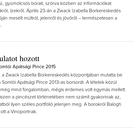
sú, gyümölcsös borait, szórva közben az információkat
król, ízekről. Április 23-án a Zwack Izabella Borkereskedés
óján mesélt múltról, jelenről és jövőről – természetesen a
.
Így lesz valaki egy év alatt végz
borász #26 - tényleg a legutols
ulatot hozott
poszt
Az extra ráadás fotók mellett a legjo
omlói Apátsági Pince 2015
pillanatokat válogattam össze...
 a Zwack Izabella Borkereskedés központjában mutatta be
 Somlói Apátsági Pince 2013-as borsorát. A tételek közül
 még mind forgalomban, mégis érdemes volt egymás mellett
hiszen a pincészet történetében nem számít gyakorinak az,
tból ilyen széles portfólió jelenjen meg. A borokról Balogh
zott a Vinoportnak.