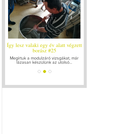
ett
Így lesz valaki egy év alatt végzett
Így lesz valaki egy év 
ó
borász #25
borász #24 - újr
Megírtuk a modulzáró vizsgákat, már
A járvány kitörése óta el
lázasan készülünk az utolsó...
gyűltünk össze a Soó
bb