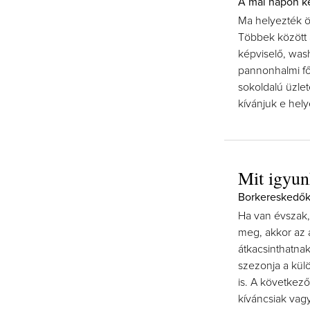
A mai napon ke
Ma helyezték ö
Többek között 
képviselő, wash
pannonhalmi főa
sokoldalú üzle
kívánjuk e hely
Mit igyun
Borkereskedők,
Ha van évszak,
meg, akkor az a
átkacsinthatnak
szezonja a kü
is. A következő
kíváncsiak vag