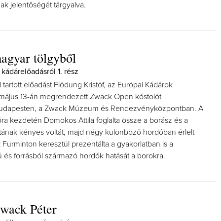
ak jelentőségét tárgyalva.
agyar tölgyből
kádárelőadásról 1. rész
l tartott előadást Flódung Kristóf, az Európai Kádárok
május 13-án megrendezett Zwack Open kóstolót
udapesten, a Zwack Múzeum és Rendezvényközpontban. A
ra kezdetén Domokos Attila foglalta össze a borász és a
tának kényes voltát, majd négy különböző hordóban érlelt
Furminton keresztül prezentálta a gyakorlatban is a
 és forrásból származó hordók hatását a borokra.
wack Péter