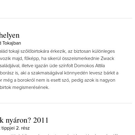
helyen
d Tokajban
lád tokaji szőlőbirtokára érkezik, az biztosan különleges
vozik majd, főképp, ha sikerül összeismerkednie Zwack
saládjával, illetve igazán üde színfolt Domokos Attila
 borász is, aki a szakmaiságával könnyedén levesz bárkit a
or még a borokról nem is esett szó, pedig azok is nagyon
a birtok megismerésének.
k nyáron? 2011
tippjei 2. rész