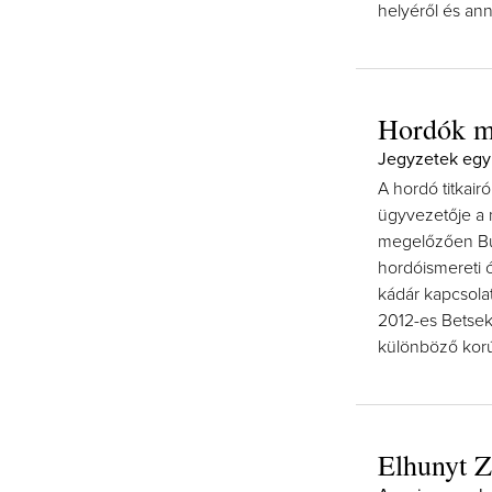
helyéről és ann
Hordók m
Jegyzetek egy 
A hordó titkairó
ügyvezetője a 
megelőzően B
hordóismereti ó
kádár kapcsola
2012-es Betsek 
különböző korú
Elhunyt Z