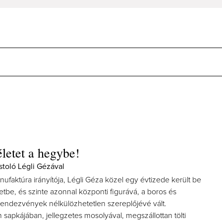
letet a hegybe!
stoló Légli Gézával
nufaktúra irányítója, Légli Géza közel egy évtizede került be
tbe, és szinte azonnal központi figurává, a boros és
rendezvények nélkülözhetetlen szereplőjévé vált.
 sapkájában, jellegzetes mosolyával, megszállottan tölti