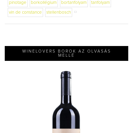
pinotage
borkollégium
bortanfolyam
tanfolyam
vin de constance
stellenbosch
WINELOVERS BOROK AZ OLVASÁS
MELLÉ