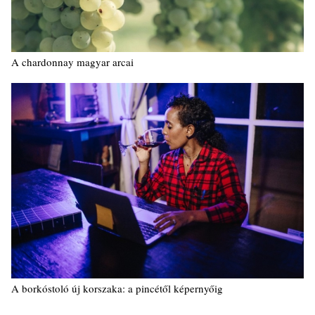
A chardonnay magyar arcai
A borkóstoló új korszaka: a pincétől képernyőig