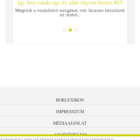
 #26 -
Így lesz valaki egy év alatt végzett borász #25
Így l
Megírtuk a modulzáró vizsgákat, már lázasan készülünk
az utolsó...
tokat
A jár
BORLEXIKON
IMPRESSZUM
MÉDIAAJÁNLAT
ADATVÉDELEM
A vinoport.hu oldal süti fájlokat (cookie-kat) használ szolgáltatásai