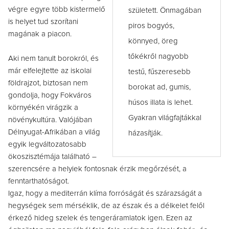
végre egyre több kistermelő
született. Önmagában
is helyet tud szorítani
piros bogyós,
magának a piacon.
könnyed, öreg
tőkékről nagyobb
Aki nem tanult borokról, és
már elfelejtette az iskolai
testű, fűszeresebb
földrajzot, biztosan nem
borokat ad, gumis,
gondolja, hogy Fokváros
húsos illata is lehet.
környékén virágzik a
Gyakran világfajtákkal
növénykultúra. Valójában
Délnyugat-Afrikában a világ
házasítják.
egyik legváltozatosabb
ökoszisztémája található –
szerencsére a helyiek fontosnak érzik megőrzését, a
fenntarthatóságot.
Igaz, hogy a mediterrán klíma forróságát és szárazságát a
hegységek sem mérséklik, de az észak és a délkelet felől
érkező hideg szelek és tengeráramlatok igen. Ezen az