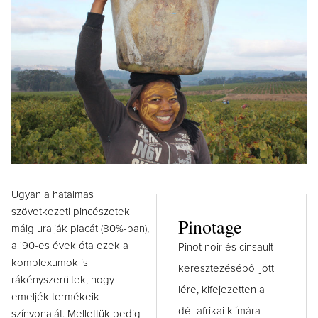
Ugyan a hatalmas
szövetkezeti pincészetek
Pinotage
máig uralják piacát (80%-ban),
a '90-es évek óta ezek a
Pinot noir és cinsault
komplexumok is
keresztezéséből jött
rákényszerültek, hogy
lére, kifejezetten a
emeljék termékeik
dél-afrikai klímára
színvonalát. Mellettük pedig