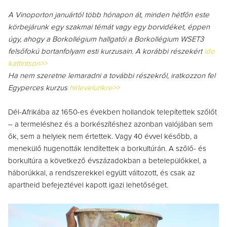
A Vinoporton januártól több hónapon át, minden hétfőn este
körbejárunk egy szakmai témát vagy egy borvidéket, éppen
úgy, ahogy a Borkollégium hallgatói a Borkollégium WSET3
felsőfokú bortanfolyam esti kurzusain. A korábbi részekért
ide
kattintson>>
Ha nem szeretne lemaradni a további részekről, iratkozzon fel
Egyperces kurzus
hírlevelünkre>>
Dél-Afrikába az 1650-es években hollandok telepítettek szőlőt
– a termeléshez és a borkészítéshez azonban valójában sem
ők, sem a helyiek nem értettek. Vagy 40 évvel később, a
menekülő hugenották lendítettek a borkultúrán. A szőlő- és
borkultúra a következő évszázadokban a betelepülőkkel, a
háborúkkal, a rendszerekkel együtt változott, és csak az
apartheid befejeztével kapott igazi lehetőséget.