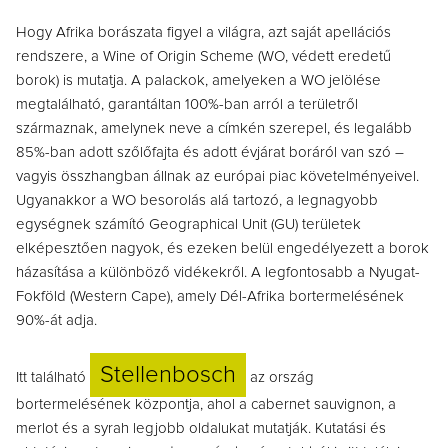
Hogy Afrika borászata figyel a világra, azt saját apellációs
rendszere, a Wine of Origin Scheme (WO, védett eredetű
borok) is mutatja. A palackok, amelyeken a WO jelölése
megtalálható, garantáltan 100%-ban arról a területről
származnak, amelynek neve a címkén szerepel, és legalább
85%-ban adott szőlőfajta és adott évjárat boráról van szó –
vagyis összhangban állnak az európai piac követelményeivel.
Ugyanakkor a WO besorolás alá tartozó, a legnagyobb
egységnek számító Geographical Unit (GU) területek
elképesztően nagyok, és ezeken belül engedélyezett a borok
házasítása a különböző vidékekről. A legfontosabb a Nyugat-
Fokföld (Western Cape), amely Dél-Afrika bortermelésének
90%-át adja.
Stellenbosch
Itt található
az ország
bortermelésének központja, ahol a cabernet sauvignon, a
merlot és a syrah legjobb oldalukat mutatják. Kutatási és