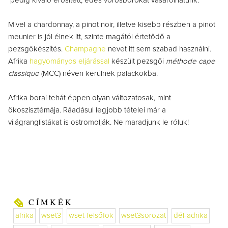
pedig kiváló erősített, édes vörösborokat vásárolhatunk.
Mivel a chardonnay, a pinot noir, illetve kisebb részben a pinot
meunier is jól élnek itt, szinte magától értetődő a
pezsgőkészítés.
Champagne
nevet itt sem szabad használni.
Afrika
hagyományos eljárással
készült pezsgői
méthode cape
classique
(MCC) néven kerülnek palackokba.
Afrika borai tehát éppen olyan változatosak, mint
ökoszisztémája. Ráadásul legjobb tételei már a
világranglistákat is ostromolják. Ne maradjunk le róluk!
CÍMKÉK
afrika
wset3
wset felsőfok
wset3sorozat
dél-adrika