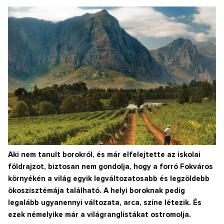
Aki nem tanult borokról, és már elfelejtette az iskolai
földrajzot, biztosan nem gondolja, hogy a forró Fokváros
környékén a világ egyik legváltozatosabb és legzöldebb
ökoszisztémája található. A helyi boroknak pedig
legalább ugyanennyi változata, arca, színe létezik. És
ezek némelyike már a világranglistákat ostromolja.