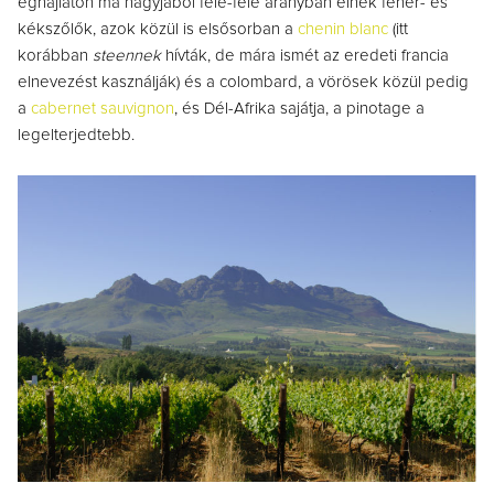
éghajlaton ma nagyjából fele-fele arányban élnek fehér- és
kékszőlők, azok közül is elsősorban a
chenin blanc
(itt
korábban
steennek
hívták, de mára ismét az eredeti francia
elnevezést kasználják) és a colombard, a vörösek közül pedig
a
cabernet sauvignon
, és Dél-Afrika sajátja, a pinotage a
legelterjedtebb.