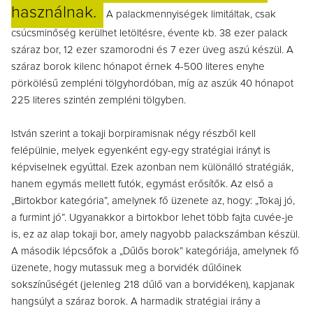
használnak.
A palackmennyiségek limitáltak, csak
csúcsminőség kerülhet letöltésre, évente kb. 38 ezer palack
száraz bor, 12 ezer szamorodni és 7 ezer üveg aszú készül. A
száraz borok kilenc hónapot érnek 4-500 literes enyhe
pörkölésű zempléni tölgyhordóban, míg az aszúk 40 hónapot
225 literes szintén zempléni tölgyben.
István szerint a tokaji borpiramisnak négy részből kell
felépülnie, melyek egyenként egy-egy stratégiai irányt is
képviselnek egyúttal. Ezek azonban nem különálló stratégiák,
hanem egymás mellett futók, egymást erősítők. Az első a
„Birtokbor kategória”, amelynek fő üzenete az, hogy: „Tokaj jó,
a furmint jó”. Ugyanakkor a birtokbor lehet több fajta cuvée-je
is, ez az alap tokaji bor, amely nagyobb palackszámban készül.
A második lépcsőfok a „Dűlős borok” kategóriája, amelynek fő
üzenete, hogy mutassuk meg a borvidék dűlőinek
sokszínűségét (jelenleg 218 dűlő van a borvidéken), kapjanak
hangsúlyt a száraz borok. A harmadik stratégiai irány a