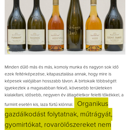
Minden dűlő más és más, komoly munka és nagyon sok idő
ezek feltérképezése, kitapasztalása annak, hogy mire is
képesek valójában hosszabb távon. A birtokaik többségét
igyekeztek a magasabban fekvő, kövesebb területeken
kialakítani, idősebb, negyven év átlagéletkor feletti tőkékkel, a
Organikus
furmint esetén kis, laza fürtű klónnal.
gazdálkodást folytatnak, műtrágyát,
gyomirtókat, rovarölőszereket nem