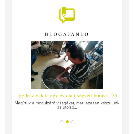
BLOGAJÁNLÓ
 #26 -
Így lesz valaki egy év alatt végzett borász #25
Így l
Megírtuk a modulzáró vizsgákat, már lázasan készülünk
az utolsó...
tokat
A jár