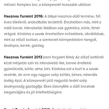
mézzel. Komplex bor, a közepesnél hosszabb utóízzel.
Hasznos furmint 2016:
A tállyai Hasznos-dűlő termése, 50
éves tőkékről, andezittufás területről. Érezhetően más, mint a
mádi borok, intenzívebb illatában sok gyümölcs, körte, fehér
virágok. Kóstolva a savak érezhetően erősebbek, vibrálóbbak,
mint az előző borban, a szerkezet könnyedebbre hangolt,
ásványos, kerek, gazdag.
Hasznos furmint 2013
(nem forgalmi tétel): Az előző kettőnél
kicsit mélyebb szín és intenzívebb illat, benne érettebb
gyümölcsök, körte, alma, birs. Kóstolva ezt a bort is a savak
vezérlik, de erre egy nagyon szép körtés, birses, minerális
ízvilág épül. A közepesnél picit nagyobb testet szép
ásványosság gazdagítja. Ékes bizonyíték a dűlő borainak
eleganciájára és jól érlelhetőségére.