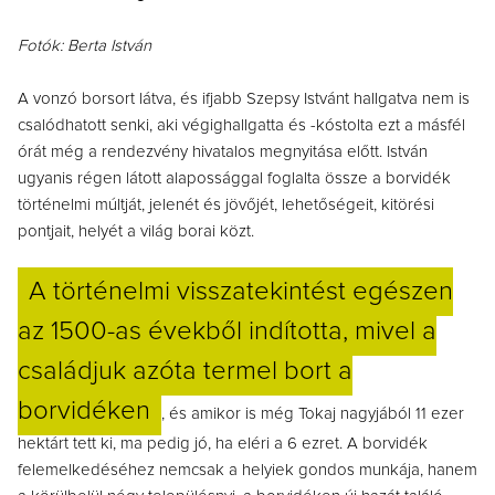
Fotók: Berta István
A vonzó borsort látva, és ifjabb Szepsy Istvánt hallgatva nem is
csalódhatott senki, aki végighallgatta és -kóstolta ezt a másfél
órát még a rendezvény hivatalos megnyitása előtt. István
ugyanis régen látott alapossággal foglalta össze a borvidék
történelmi múltját, jelenét és jövőjét, lehetőségeit, kitörési
pontjait, helyét a világ borai közt.
A történelmi visszatekintést egészen
az 1500-as évekből indította, mivel a
családjuk azóta termel bort a
borvidéken
, és amikor is még Tokaj nagyjából 11 ezer
hektárt tett ki, ma pedig jó, ha eléri a 6 ezret. A borvidék
felemelkedéséhez nemcsak a helyiek gondos munkája, hanem