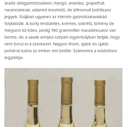
áradó déligyümölcsökkel, mangó, ananász, grapefruit,
narancslekvár, valamint érezhető, de kifinomult botritiszes
jegyek. Szájban ugyanez az intenzív gyümölcskavalkád
folytatódik. A korty lendületes, krémes, sokrétű, tömény de
mégsem túl édes, pedig 190 gramm/liter maradékcukor van
benne, de a savak annyira szépen egyensúlyban tartják, hogy
nem borul el a szerkezet. Nagyon finom, újabb és újabb
pohárral tudna az ember inni belőle. Számomra a kóstolósor
legjobbja.