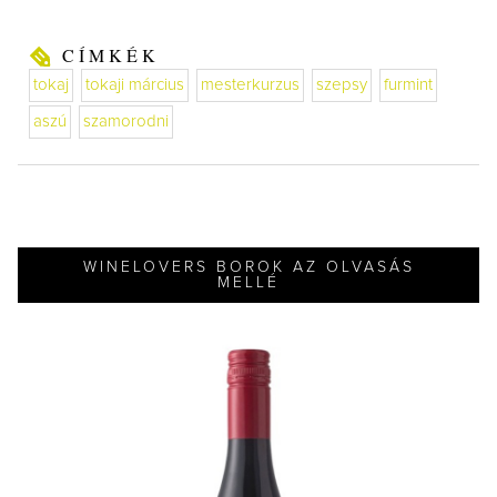
CÍMKÉK
tokaj
tokaji március
mesterkurzus
szepsy
furmint
aszú
szamorodni
WINELOVERS BOROK AZ OLVASÁS
MELLÉ