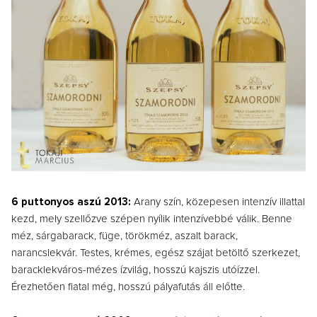
6 puttonyos aszú 2013:
Arany szín, közepesen intenzív illattal
kezd, mely szellőzve szépen nyílik intenzívebbé válik. Benne
méz, sárgabarack, füge, törökméz, aszalt barack,
narancslekvár. Testes, krémes, egész szájat betöltő szerkezet,
baracklekváros-mézes ízvilág, hosszú kajszis utóízzel.
Érezhetően fiatal még, hosszú pályafutás áll előtte.