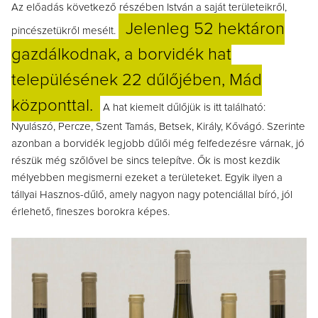
Az előadás következő részében István a saját területeikről,
Jelenleg 52 hektáron
pincészetükről mesélt.
gazdálkodnak, a borvidék hat
településének 22 dűlőjében, Mád
központtal.
A hat kiemelt dűlőjük is itt található:
Nyulászó, Percze, Szent Tamás, Betsek, Király, Kővágó. Szerinte
azonban a borvidék legjobb dűlői még felfedezésre várnak, jó
részük még szőlővel be sincs telepítve. Ők is most kezdik
mélyebben megismerni ezeket a területeket. Egyik ilyen a
tállyai Hasznos-dűlő, amely nagyon nagy potenciállal bíró, jól
érlehető, fineszes borokra képes.