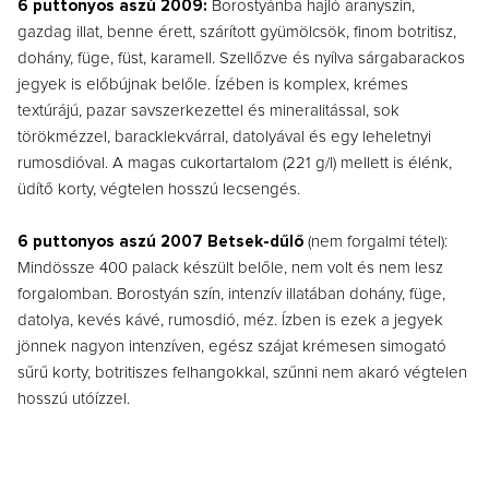
6 puttonyos aszú 2009:
Borostyánba hajló aranyszín,
gazdag illat, benne érett, szárított gyümölcsök, finom botritisz,
dohány, füge, füst, karamell. Szellőzve és nyílva sárgabarackos
jegyek is előbújnak belőle. Ízében is komplex, krémes
textúrájú, pazar savszerkezettel és mineralitással, sok
törökmézzel, baracklekvárral, datolyával és egy leheletnyi
rumosdióval. A magas cukortartalom (221 g/l) mellett is élénk,
üdítő korty, végtelen hosszú lecsengés.
6 puttonyos aszú 2007 Betsek-dűlő
(nem forgalmi tétel):
Mindössze 400 palack készült belőle, nem volt és nem lesz
forgalomban. Borostyán szín, intenzív illatában dohány, füge,
datolya, kevés kávé, rumosdió, méz. Ízben is ezek a jegyek
jönnek nagyon intenzíven, egész szájat krémesen simogató
sűrű korty, botritiszes felhangokkal, szűnni nem akaró végtelen
hosszú utóízzel.