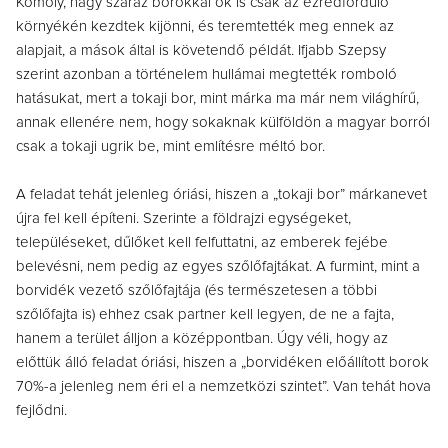
Komoly, nagy száraz borokkal ők is csak az ezredforduló
környékén kezdtek kijönni, és teremtették meg ennek az
alapjait, a mások által is követendő példát. Ifjabb Szepsy
szerint azonban a történelem hullámai megtették romboló
hatásukat, mert a tokaji bor, mint márka ma már nem világhírű,
annak ellenére nem, hogy sokaknak külföldön a magyar borról
csak a tokaji ugrik be, mint említésre méltó bor.
A feladat tehát jelenleg óriási, hiszen a „tokaji bor” márkanevet
újra fel kell építeni. Szerinte a földrajzi egységeket,
településeket, dűlőket kell felfuttatni, az emberek fejébe
belevésni, nem pedig az egyes szőlőfajtákat. A furmint, mint a
borvidék vezető szőlőfajtája (és természetesen a többi
szőlőfajta is) ehhez csak partner kell legyen, de ne a fajta,
hanem a terület álljon a középpontban. Úgy véli, hogy az
előttük álló feladat óriási, hiszen a „borvidéken előállított borok
70%-a jelenleg nem éri el a nemzetközi szintet”. Van tehát hova
fejlődni.