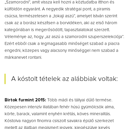
„Szamorodni”, amit vissza kell hozni a köztudatba itthon és
külföldön egyaránt. A negyedik stratégai pont, a piramis
csúcsa, természetesen a „tokaji aszú”, amelyet István szerint
csak az a borász készítsen a borvidéken, aki az első három
kategóriában is megerősödött, tapasztalatokat szerzett.
Véleménye az, hogy „az aszú a szamorodni szuperszelekciója”.
Ezért ebből csak a legmagasabb minőséget szabad a piacra
engedni, közepes vagy alacsony minőséggel nem szabad a
márkanevet rontani.
A kóstolt tételek az alábbiak voltak:
Birtok furmint 2015:
Több mádi és tállyai dűlő termése.
Közepesen intenzív illatában fehér húsú gyümölcsök alma,
körte, barack, valamint enyhén krétás, köves mineralitás.
Kóstolva nagyon finomra csiszolt savakra épülő szerkezet
mellett az illatban megismert jegyek, kiegészülve kevés