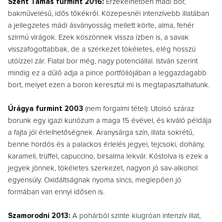
Szent Tamás furmint 2016:
Érzékelhetően mádi bor,
bakművelésű, idős tőkékről. Közepesnél intenzívebb illatában
a jellegzetes mádi ásványosság mellett körte, alma, fehér
szirmú virágok. Ezek köszönnek vissza ízben is, a savak
visszafogottabbak, de a szerkezet tökéletes, elég hosszú
utóízzel zár. Fiatal bor még, nagy potenciállal. István szerint
mindig ez a dűlő adja a pince portfóliójában a leggazdagabb
bort, melyet ezen a boron keresztül mi is megtapasztalhatunk.
Úrágya furmint 2003
(nem forgalmi tétel): Utolsó száraz
borunk egy igazi kuriózum a maga 15 évével, és kiváló példája
a fajta jól érlelhetőségnek. Aranysárga szín, illata sokrétű,
benne hordós és a palackos érlelés jegyei, tejcsoki, dohány,
karamell, trüffel, capuccino, birsalma lekvár. Kóstolva is ezek a
jegyek jönnek, tökéletes szerkezet, nagyon jó sav-alkohol
egyensúly. Oxidáltságnak nyoma sincs, meglepően jó
formában van ennyi idősen is.
Szamorodni 2013:
A pohárból szinte kiugróan intenzív illat,