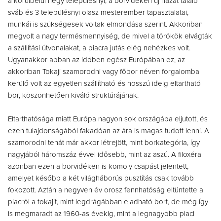
a körülbelül négy településnyi, a borvidéken új hazát találó
sváb és 3 településnyi olasz mesterember tapasztalatai,
munkái is szükségesek voltak elmondása szerint. Akkoriban
megvolt a nagy termésmennyiség, de mivel a törökök elvágták
a szállítási útvonalakat, a piacra jutás elég nehézkes volt.
Ugyanakkor abban az időben egész Európában ez, az
akkoriban Tokaji szamorodni vagy főbor néven forgalomba
kerülő volt az egyetlen szállítható és hosszú ideig eltartható
bor, köszönhetően kiváló struktúrájának.
Eltarthatósága miatt Európa nagyon sok országába eljutott, és
ezen tulajdonságából fakadóan az ára is magas tudott lenni. A
szamorodni tehát már akkor létrejött, mint borkategória, így
nagyjából háromszáz évvel idősebb, mint az aszú. A filoxéra
azonban ezen a borvidéken is komoly csapást jelentett,
amelyet később a két világháborús pusztítás csak tovább
fokozott. Aztán a negyven év orosz fennhatóság eltüntette a
piacról a tokajit, mint legdrágábban eladható bort, de még így
is megmaradt az 1960-as évekig, mint a legnagyobb piaci