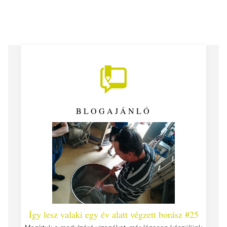
BLOGAJÁNLÓ
 #26 -
Így lesz valaki egy év alatt végzett borász #25
Így l