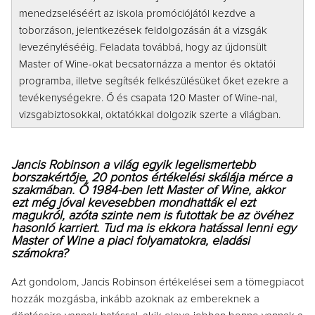
menedzseléséért az iskola promóciójától kezdve a
toborzáson, jelentkezések feldolgozásán át a vizsgák
levezénylésééig. Feladata továbbá, hogy az újdonsült
Master of Wine-okat becsatornázza a mentor és oktatói
programba, illetve segítsék felkészülésüket őket ezekre a
tevékenységekre. Ő és csapata 120 Master of Wine-nal,
vizsgabiztosokkal, oktatókkal dolgozik szerte a világban.
Jancis Robinson a világ egyik legelismertebb
borszakértője, 20 pontos értékelési skálája mérce a
szakmában. Ő 1984-ben lett Master of Wine, akkor
ezt még jóval kevesebben mondhatták el ezt
magukról, azóta szinte nem is futottak be az övéhez
hasonló karriert. Tud ma is ekkora hatással lenni egy
Master of Wine a piaci folyamatokra, eladási
számokra?
Azt gondolom, Jancis Robinson értékelései sem a tömegpiacot
hozzák mozgásba, inkább azoknak az embereknek a