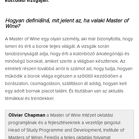
kóstolási vizsgáján.
Hogyan definiálná, mit jelent az, ha valaki Master of
Wine?
A Master of Wine egy olyan személy, aki már bizonyította, hogy
ismeri és érti a borok teljes világát. A vizsgák során
tanúbizonyságát adja, hogy érti a különböző árkategóriájú és
minőségű borokat, amiket szerte a világban készítenek. Az
elméleti részen továbbá arról is számot ad, hogy tudja, hogyan
működik a borok világa egészen a szőlőtől kezdődően a
borászaton, csomagoláson, szállításon át addig, hogyan kell
egy adott bornak piacot találni. És tisztában van az aktuális
témákkal és trendekkel.
Olivier Chapman
a Master of Wine Intézet oktatási
programjának és a fejlesztéseknek a vezetője (angolul:
Head of Study Programme and Development, Institute of
Masters of Wine). Felelős a teljes oktatási folyamat