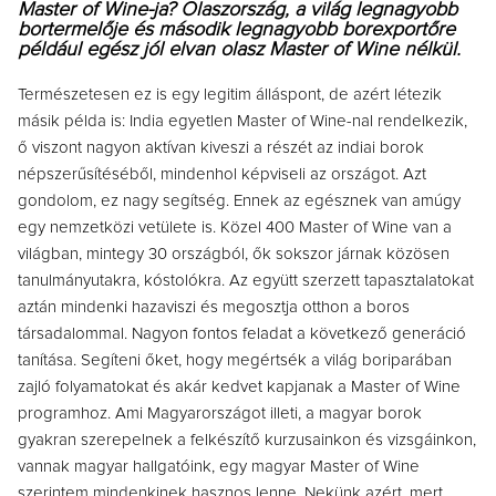
Master of Wine-ja? Olaszország, a világ legnagyobb
bortermelője és második legnagyobb borexportőre
például egész jól elvan olasz Master of Wine nélkül.
Természetesen ez is egy legitim álláspont, de azért létezik
másik példa is: India egyetlen Master of Wine-nal rendelkezik,
ő viszont nagyon aktívan kiveszi a részét az indiai borok
népszerűsítéséből, mindenhol képviseli az országot. Azt
gondolom, ez nagy segítség. Ennek az egésznek van amúgy
egy nemzetközi vetülete is. Közel 400 Master of Wine van a
világban, mintegy 30 országból, ők sokszor járnak közösen
tanulmányutakra, kóstolókra. Az együtt szerzett tapasztalatokat
aztán mindenki hazaviszi és megosztja otthon a boros
társadalommal. Nagyon fontos feladat a következő generáció
tanítása. Segíteni őket, hogy megértsék a világ boriparában
zajló folyamatokat és akár kedvet kapjanak a Master of Wine
programhoz. Ami Magyarországot illeti, a magyar borok
gyakran szerepelnek a felkészítő kurzusainkon és vizsgáinkon,
vannak magyar hallgatóink, egy magyar Master of Wine
szerintem mindenkinek hasznos lenne. Nekünk azért, mert