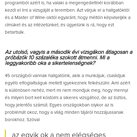
programból azért is, ha valaki a megengedettnél korábban
kezdi el írni a vizsgáját a teremben. Azt várjuk el a hallgatóktól
és a Master of Wine-októl egyaránt, hogy méltón képviseljék a
címüket és az intézetünket, és ügyelünk is rá, hogy ezt
betartsák.
Az utolsó, vagyis a második évi vizsgákon átlagosan a
próbázók 10 százaléka szokott átmenni. Mi a
leggyakoribb oka a sikertelenségnek?
45 országból vannak hallgatóink, akik a munkájuk, családjuk
egyéb elfoglaltságuk mellett igyekeznek felkészülni. Ami azért
is különösen nehéz, mert mi nem mondjuk meg, hogy mennyi
és milyen bort kell kóstolni a sikeres vizsgához, de az biztos,
hogy jelentős számút. Egyes országokban olykor az is
problémát okoz, hogy a világ minden tájáról hozzájussanak
borokhoz. Szóval
az egyik ok a nem elégséges