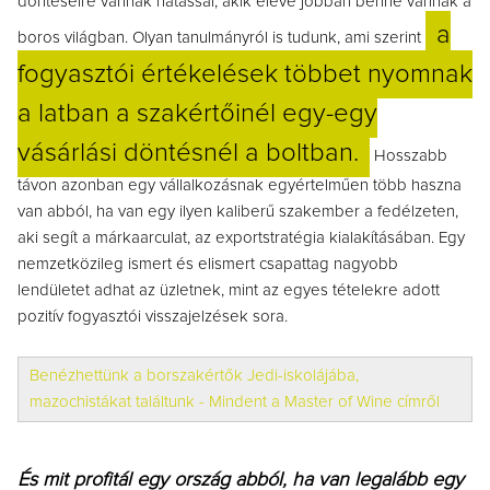
döntéseire vannak hatással, akik eleve jobban benne vannak a
a
boros világban. Olyan tanulmányról is tudunk, ami szerint
fogyasztói értékelések többet nyomnak
a latban a szakértőinél egy-egy
vásárlási döntésnél a boltban.
Hosszabb
távon azonban egy vállalkozásnak egyértelműen több haszna
van abból, ha van egy ilyen kaliberű szakember a fedélzeten,
aki segít a márkaarculat, az exportstratégia kialakításában. Egy
nemzetközileg ismert és elismert csapattag nagyobb
lendületet adhat az üzletnek, mint az egyes tételekre adott
pozitív fogyasztói visszajelzések sora.
Benézhettünk a borszakértők Jedi-iskolájába,
mazochistákat találtunk - Mindent a Master of Wine címről
És mit profitál egy ország abból, ha van legalább egy