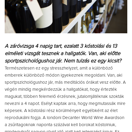
A záróvizsga 4 napig tart, ezalatt 3 kóstolási és 13
elméleti vizsgát tesznek a hallgatók. Van, aki előtte
sportpszichológushoz jár. Nem tulzás ez egy kicsit?
Természetesen ez egy stresszhelyzet, amit a különböző
emberek különböző módon igyekeznek megoldani. Van, aki
sportpszichológushoz jár, más meditációs órákat vesz előtte. A
végén mindig megkérdezzük a hallgatókat, hogy értezték
magukat, többen felemelő érzésnek, jutalomjátéknak szokták
nevezni a 4 napot. Esélyt kaptak arra, hogy megmutassák mire
képesek. A kóstolási rész körülményeit egyébként az élet
reprodukálni fogja. A londoni Decanter World Wine Awardson
a zsűritagoknak naponta százával kell borokat kóstolniuk,
mindegyikről nagyon rövid idő alatt kell jellemzést írniuk. Ez