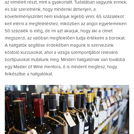
az elméleti részt, mint a gyakorlatit. Tudatában vagyunk ennek,
és bár szeretnénk, hogy mindenki átmenjen, a
követelményszintet nem kívánjuk lejjebb vinni. 65 százalékot
kell elérni a megfeleléshez, miközben az angol egyetemeken
50 százalék is elég, de mi azt akarjuk, hogy aki a címet
megszerzi, az valóban megfelelően tudja értékelni a borokat.
A hallgatók segítése érdekében magunk is szervezünk
kóstoló kurzusokat, ahol a vizsga szempontjából releváns
bortípusokat mutatunk meg. Minden hallgatónak van továbbá
egy Master of Wine mentora, ő is mindent megtesz, hogy
felkészítse a hallgatókat.