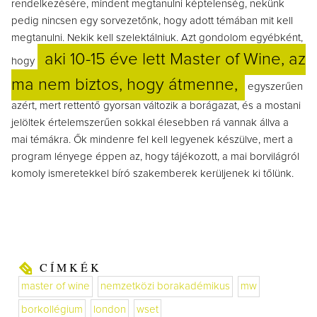
rendelkezésére, mindent megtanulni képtelenség, nekünk
pedig nincsen egy sorvezetőnk, hogy adott témában mit kell
megtanulni. Nekik kell szelektálniuk. Azt gondolom egyébként,
aki 10-15 éve lett Master of Wine, az
hogy
ma nem biztos, hogy átmenne,
egyszerűen
azért, mert rettentő gyorsan változik a borágazat, és a mostani
jelöltek értelemszerűen sokkal élesebben rá vannak állva a
mai témákra. Ők mindenre fel kell legyenek készülve, mert a
program lényege éppen az, hogy tájékozott, a mai borvilágról
komoly ismeretekkel bíró szakemberek kerüljenek ki tőlünk.
CÍMKÉK
master of wine
nemzetközi borakadémikus
mw
borkollégium
london
wset