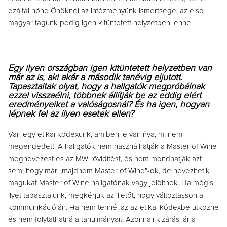
ezáltal nőne Önöknél az intézményünk ismertsége, az első
magyar tagunk pedig igen kitüntetett helyzetben lenne.
Egy ilyen országban igen kitüntetett helyzetben van
már az is, aki akár a második tanévig eljutott.
Tapasztaltak olyat, hogy a hallgatók megpróbálnak
ezzel visszaélni, többnek állítják be az eddig elért
eredményeiket a valóságosnál? És ha igen, hogyan
lépnek fel az ilyen esetek ellen?
Van egy etikai kódexünk, amiben le van írva, mi nem
megengedett. A hallgatók nem használhatják a Master of Wine
megnevezést és az MW rövidítést, és nem mondhatják azt
sem, hogy már „majdnem Master of Wine”-ok, de nevezhetik
magukat Master of Wine hallgatónak vagy jelöltnek. Ha mégis
ilyet tapasztalunk, megkérjük az illetőt, hogy változtasson a
kommunikációján. Ha nem tenné, az az etikai kódexbe ütközne
és nem folytathatná a tanulmányait. Azonnali kizárás jár a