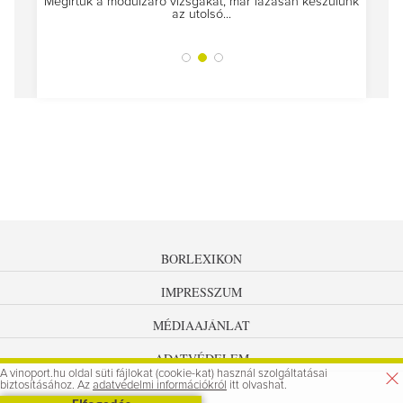
Megírtuk a modulzáró vizsgákat, már lázasan készülünk
az utolsó...
tokat
A jár
BORLEXIKON
IMPRESSZUM
MÉDIAAJÁNLAT
ADATVÉDELEM
A vinoport.hu oldal süti fájlokat (cookie-kat) használ szolgáltatásai
biztosításához. Az
adatvédelmi információkról
itt olvashat.