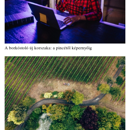
A borkóstoló új korszaka: a pincétől képernyőig