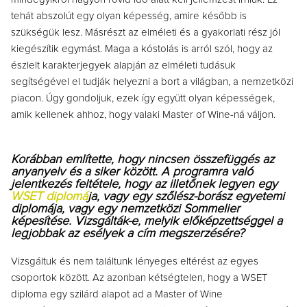
tehát abszolút egy olyan képesség, amire később is
szükségük lesz. Másrészt az elméleti és a gyakorlati rész jól
kiegészítik egymást. Maga a kóstolás is arról szól, hogy az
észlelt karakterjegyek alapján az elméleti tudásuk
segítségével el tudják helyezni a bort a világban, a nemzetközi
piacon. Úgy gondoljuk, ezek így együtt olyan képességek,
amik kellenek ahhoz, hogy valaki Master of Wine-ná váljon.
Korábban említette, hogy nincsen összefüggés az
anyanyelv és a siker között. A programra való
jelentkezés feltétele, hogy az illetőnek legyen egy
WSET diplomá
ja, vagy egy szőlész-borász egyetemi
diplomája, vagy egy nemzetközi Sommelier
képesítése. Vizsgálták-e, melyik előképzettséggel a
legjobbak az esélyek a cím megszerzésére?
Vizsgáltuk és nem találtunk lényeges eltérést az egyes
csoportok között. Az azonban kétségtelen, hogy a WSET
diploma egy szilárd alapot ad a Master of Wine