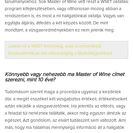
tanulmányokhoz. Sok Master of Wine vett részt a WSET oktatási
program kifejlesztésében, vagy otthonosan mozog abban a
rendszerben is, és most a mi hallgatóinkat oktatja. Vagyis van
egyfajta átjárás, átfedés a két képzés között. De mint
mondtam, a vizsgaeredményekben ez nem jelenik meg.
Jusson el a WSET felsőfokig, azaz a nemzetközi
borakadémikusi cím előszobájáig a Borkollégiumban!
Könnyebb vagy nehezebb ma Master of Wine címet
szerezni, mint 10 éve?
Tudomásom szerint maga a procedúra ugyanaz a kezdetek
óta: a megírt esszéket két vizsgabiztos értékeli, értékeléseiket
aztán elküldik a vizsgavezetőnek. Ha jelentős az eltérés, vagy
a feladat túl nehéznek találtatik, akkor még egyszer átnézik az
egészet. Azt gondolom, az elvárt tudásszint sem változott. Ami
más, hogy ma hatalmas mennyiségű információ áll a hallgatók