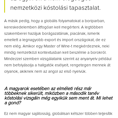
nemzetközi kóstolási tapasztalat.
A másik pedig, hogy a globális folyamatokat a boriparban,
kereskedelemben átfogóan kell megérteni. A legtöbben
szakemberei hazájuk borágazatának, piacának, ismerik
emellett a legnagyobb export és import országokat, de ez
nem elég. Amikor egy Master of Wine-t megkérdeznek, neki
mindig nemzetközi kontextusban kell beszélnie a borokról.
Mindezzel szemben vizsgálataink szerint az anyanyelv például
nem befolyásolja a hallgatók esélyeit, rengetegen mennek át
olyanok, akiknek nem az angol az első nyelvük.
A magyarok esetében az elméleti rész már
többeknek sikerült, miközben a második tanév
kóstolási vizsgáin még egyikük sem ment át. Mi lehet
a gond?
Ez nem magyar sajátosság, globálisan kétszer többen teljesítik