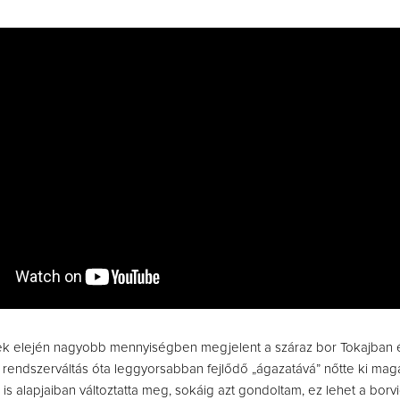
k elején nagyobb mennyiségben megjelent a száraz bor Tokajban 
rendszerváltás óta leggyorsabban fejlődő „ágazatává” nőtte ki magá
is alapjaiban változtatta meg, sokáig azt gondoltam, ez lehet a borv