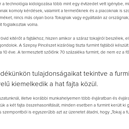
ár a technológia kidolgozása több mint egy évtizedet vett igénybe, mi
nnak komoly kérdések, valamint a termelőknek és a piacoknak is sz
terméket, nincs más olyan bora Tokajnak vagy egyáltalán az országnak
t foglalkoztak volna.
rövid kitérőt a fajtákhoz, hiszen amikor a száraz tokajiról beszélek, 
 gondolok. A Szepsy Pincészet kizárólag tiszta furmint fajtából készül
 10 éve. A termesztett szőlőnk 70 százaléka furmint, de nem ez a fő
dékünkön tulajdonságaikat tekintve a furmi
elű kiemelkedik a hat fajta közül.
szatunknál, illetve korábbi munkahelyemen több évjáratban és évjár
ük a két fajta összehasonlítását, minden esetben a furmint került ki 
szempontból is egyszerűbb azt az üzenetet átadni, hogy „Tokaj a fu