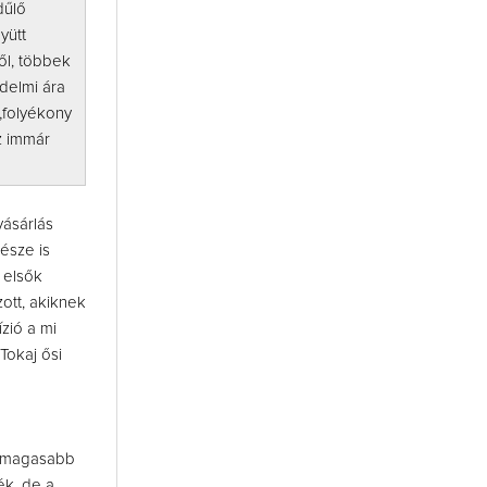
dűlő
yütt
ől, többek
delmi ára
„folyékony
z immár
vásárlás
észe is
 elsők
zott, akiknek
zió a mi
Tokaj ősi
m magasabb
ék, de a