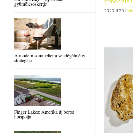
gondolatait
gyümölcsöskertje
2020-11-30 |
Vi
A modern sommelier a vendégélmény
stratégája
Finger Lakes: Amerika új boros
hotspotja