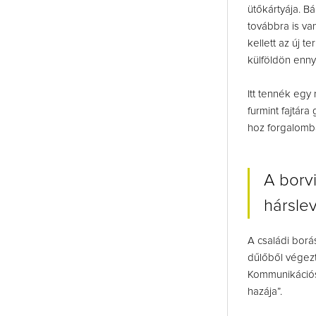
ütőkártyája. B
továbbra is va
kellett az új 
külföldön ennyi
Itt tennék egy 
furmint fajtára
hoz forgalomba
A borvi
hárslev
A családi borá
dűlőből végezt
Kommunikációs 
hazája”.