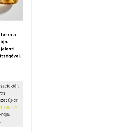
tásra a
úja.
jelenti
ítségével.
szelektált
yos
zet újkori
s 100 - A
ondja,
r.