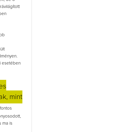
világított
zben
ább
ült
edményen.
ni esetében
es
k, mint
fontos
onyosodott,
s ma is