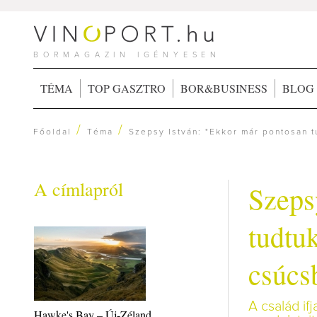
BORMAGAZIN IGÉNYESEN
TÉMA
TOP GASZTRO
BOR&BUSINESS
BLOG
/
/
Főoldal
Téma
Szepsy István: "Ekkor már pontosan t
A címlapról
Szeps
tudtuk
csúcs
A család if
Hawke's Bay – Új-Zéland