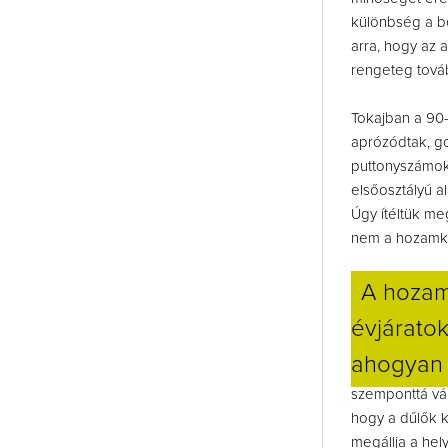
különbség a bo
arra, hogy az 
rengeteg tová
Tokajban a 90-
aprózódtak, go
puttonyszámokr
elsőosztályú a
Úgy ítéltük me
nem a hozamkor
A hozam
évjárato
ahogyan 
szemponttá vál
hogy a dűlők k
megállja a hely