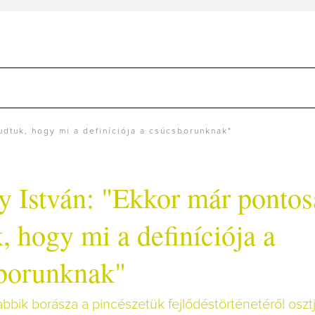
udtuk, hogy mi a definíciója a csúcsborunknak"
y István: "Ekkor már ponto
, hogy mi a definíciója a
borunknak"
jabbik borásza a pincészetük fejlődéstörténetéről osz