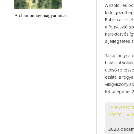
A szőlő- és bo
kidolgozott egy
A chardonnay magyar arcai
Ebben az esetbe
a fogyasztó sz
karaktert és í
a jellegzetes s
Tokaj megkérdő
hatással volta
utolsó rendsze
ezáltal a fogy
világviszonyla
többségénél 2
JELENTKEZZ
KÓSTOLJA M
2020. decemb