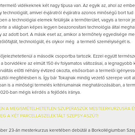
rtermelő vidékeknek két nagy típusa van. Az egyik az, ahol az embe
 technológiát, amivel évjáratról évjáratra azonos minőségű bort tud el
n a technológiai elemek felülírják a termőterület, vagyis a terroir j
erte a világban képes legyen beazonosítani technológia által megha
gy az adott bort. A másik eset az, amikor a termőhely egyedisége m
zőlőfajtát, technológiát, és olykor még a termelő személyiségét is.
jelezhetetlenül a második csoportba tartozik. Ezzel együtt termés
k a borvidékre az elmúlt 150 év folyamatos változásai, a legnagyobb 
rváltás előtti néhány évtized okozta, elsősorban a termelői igényes
asztói megítélésben is. Így bár Tokajnak mindig vezető szerepe volt a
tban is a minőségi termelés kritériumainak meghatározásában, a ter
020-ban mégis kérdés a fejlődés iránya.
EN A MEGISMÉTELHETETLEN SZUPERASZÚK MESTEERKURZUSRA É
EG A KÉT PARCELLASZELEKTÁLT SZEPSY-ASZÚT!
er 23-án mesterkurzus keretében debütál a Borkollégiumban Szep