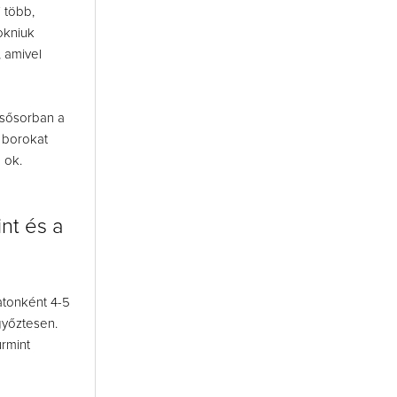
 több,
okniuk
, amivel
elsősorban a
t borokat
 ok.
nt és a
atonként 4-5
győztesen.
rmint