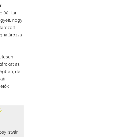
r
őállítani.
egyeit, hogy
tározott
eghatározza
zetesen
károkat az
ségben, de
kár
melők
S
sy István