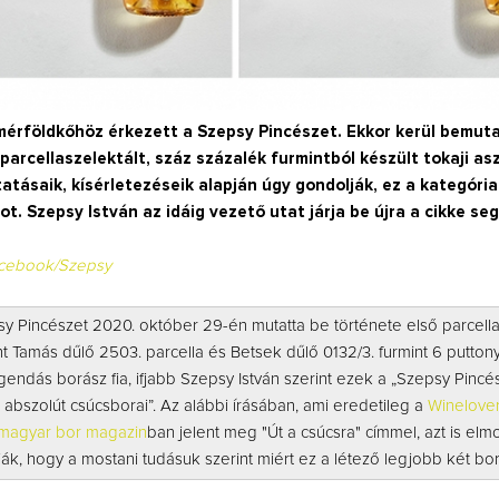
érföldkőhöz érkezett a Szepsy Pincészet. Ekkor kerül bemuta
parcellaszelektált, száz százalék furmintból készült tokaji asz
atásaik, kísérletezéseik alapján úgy gondolják, ez a kategória 
ot. Szepsy István az idáig vezető utat járja be újra a cikke seg
cebook/Szepsy
y Pincészet 2020. október 29-én mutatta be története első parcella
t Tamás dűlő 2503. parcella és Betsek dűlő 0132/3. furmint 6 putton
gendás borász fia, ifjabb Szepsy István szerint ezek a „Szepsy Pincés
abszolút csúcsborai”. Az alábbi írásában, ami eredetileg a
Winelover
 magyar bor magazin
ban jelent meg "Út a csúcsra" címmel, azt is elm
ák, hogy a mostani tudásuk szerint miért ez a létező legjobb két bo