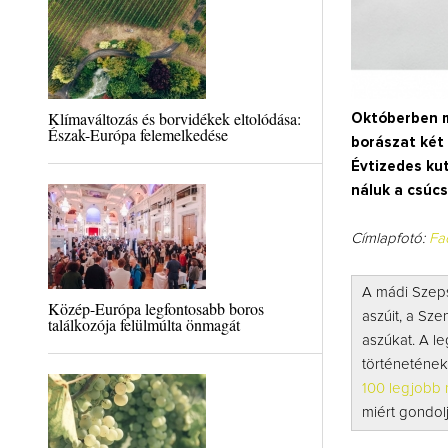
Klímaváltozás és borvidékek eltolódása:
Októberben m
Észak-Európa felemelkedése
borászat két 
Évtizedes kut
náluk a csúcs
Címlapfotó:
Fa
A mádi Szeps
Közép-Európa legfontosabb boros
aszúit,
a Szen
találkozója felülmúlta önmagát
aszúkat.
A le
történetének 
100 legjobb
miért gondolj