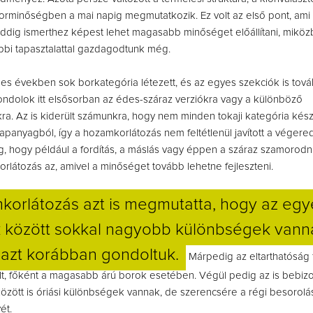
rminőségben a mai napig megmutatkozik. Ez volt az első pont, ami rá
addig ismerthez képest lehet magasabb minőséget előállítani, mikö
bbi tapasztalattal gazdagodtunk még.
es években sok borkategória létezett, és az egyes szekciók is tov
ndolok itt elsősorban az édes-száraz verziókra vagy a különböző
a. Az is kiderült számunkra, hogy nem minden tokaji kategória kész
lapanyagból, így a hozamkorlátozás nem feltétlenül javított a véger
g, hogy például a fordítás, a máslás vagy éppen a száraz szamorod
látozás az, amivel a minőséget tovább lehetne fejleszteni.
korlátozás azt is megmutatta, hogy az egy
k között sokkal nagyobb különbségek vanna
azt korábban gondoltuk.
Márpedig az eltarthatóság 
t, főként a magasabb árú borok esetében. Végül pedig az is bebiz
özött is óriási különbségek vannak, de szerencsére a régi besorolá
ét.