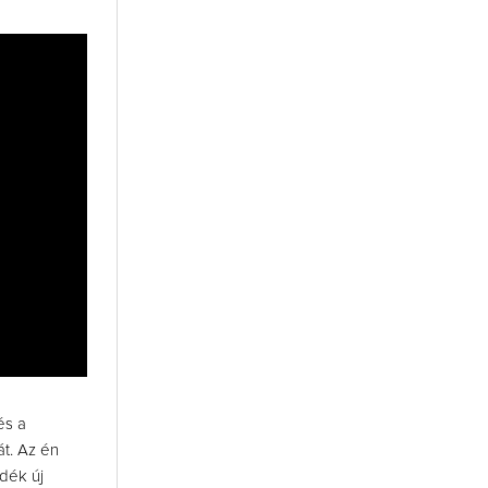
és a
t. Az én
idék új