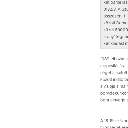
két parcellas
0132/3. A Szu
összesen 11 
között Demet
közel 600.00
arany” legne
két kiadást 
1989 elhozta a
megnyitására e
céget alapítot
között indítot
a víziója a ma
borvidékünkön 
bora elnyerje 
A 18-19. száz
minőséget ered