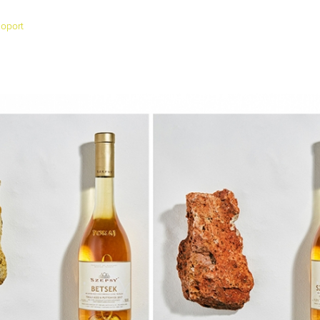
noport
Így lesz valaki egy
borász #26 - tény
pos
Az extra ráadás fotók
pillanatokat válo