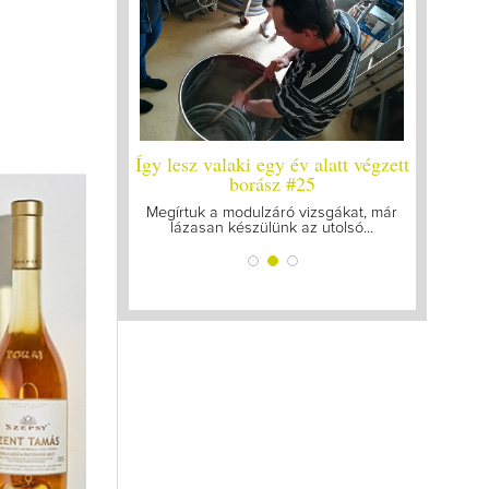
 év alatt végzett
Így lesz valaki egy év alatt végzett
Így lesz 
leg a legutolsó
borász #25
bor
zt
Megírtuk a modulzáró vizsgákat, már
A járvány
lázasan készülünk az utolsó...
gyűl
 mellett a legjobb
gattam össze...