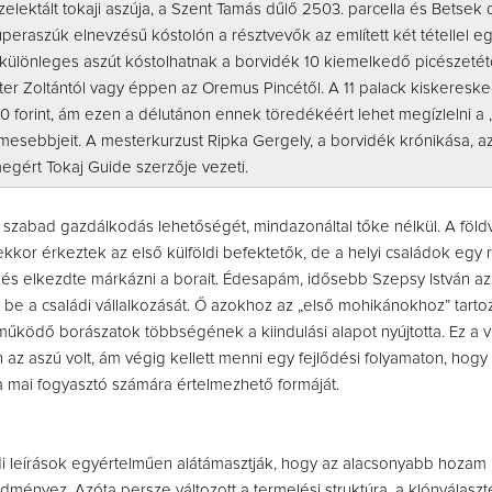
zelektált tokaji aszúja, a Szent Tamás dűlő 2503. parcella és Betsek 
peraszúk elnevzésű kóstolón a résztvevők az említett két tétellel eg
különleges aszút kóstolhatnak a borvidék 10 kiemelkedő picészetét
er Zoltántól vagy éppen az Oremus Pincétől. A 11 palack kiskereske
0 forint, ám ezen a délutánon ennek töredékéért lehet megízlelni a 
mesebbjeit. A mesterkurzust Ripka Gergely, a borvidék krónikása, a
megért Tokaj Guide szerzője vezeti.
 szabad gazdálkodás lehetőségét, mindazonáltal tőke nélkül. A föld
kkor érkeztek az első külföldi befektetők, de a helyi családok egy r
t és elkezdte márkázni a borait. Édesapám, idősebb Szepsy István az
ta be a családi vállalkozását. Ő azokhoz az „első mohikánokhoz” tarto
 működő borászatok többségének a kiindulási alapot nyújtotta. Ez a ví
az aszú volt, ám végig kellett menni egy fejlődési folyamaton, hogy 
a mai fogyasztó számára értelmezhető formáját.
adi leírások egyértelműen alátámasztják, hogy az alacsonyabb hoza
ményez. Azóta persze változott a termelési struktúra, a klónválaszt