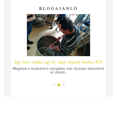
BLOGAJÁNLÓ
 #26 -
Így lesz valaki egy év alatt végzett borász #25
Így l
Megírtuk a modulzáró vizsgákat, már lázasan készülünk
az utolsó...
tokat
A jár