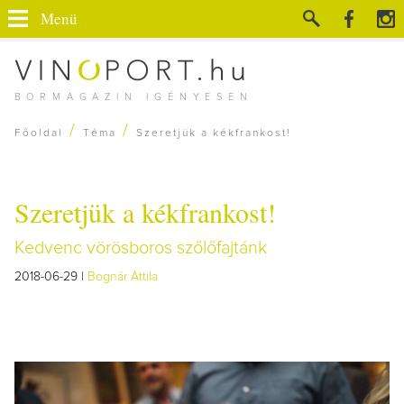
Menü
BORMAGAZIN IGÉNYESEN
/
/
Főoldal
Téma
Szeretjük a kékfrankost!
Szeretjük a kékfrankost!
Kedvenc vörösboros szőlőfajtánk
2018-06-29 |
Bognár Attila