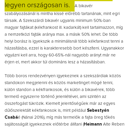
legyen országosan is.
A bikavér
szabályozásánál is mintha kissé előrébb tartanának, mint egri
társaik. A Szekszárdi bikavér ugyanis minimum 50%-ban
magyar fajtákat (kékfrankost ill. kadarkát) kell tartalmazzon, míg
a nemzetközi fajták aránya max. a másik 50% lehet. De több
helyi borász is igyekszik a minimálisnál több kékfankost tenni a
házasításba, ezzel is karakteresebb bort készíteni. Ugyanakkor
vigyázni kell arra, hogy 60-65%-nál nagyobb arányt már ne
érjen el, mert akkor túl domináns lesz a házasításban.
Több boros rendezvényen igyekeznek a szekszárdiak közös
standokon megjelenni és közös marketinget mögé tenni,
külön standon a kékfrankosok, és külön a bikavérek, több
termelő egyszerre történő jelenlétével, ami szintén az
összefogást tükrözik. Kiemelt jelentőségűek már az egyes
dűlőszelektált kékfankosok is, mint például
Sebestyén
Csabá
é (Nánai 2016), míg más termelők a fajta öreg tőkés
sajátosságát igyekeznek előtérbe állítani (
Heimann
Alte Reben