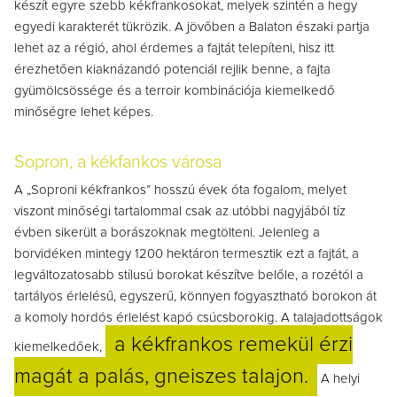
készít egyre szebb kékfrankosokat, melyek szintén a hegy
egyedi karakterét tükrözik. A jövőben a Balaton északi partja
lehet az a régió, ahol érdemes a fajtát telepíteni, hisz itt
érezhetően kiaknázandó potenciál rejlik benne, a fajta
gyümölcsössége és a terroir kombinációja kiemelkedő
minőségre lehet képes.
Sopron, a kékfankos városa
A „Soproni kékfrankos” hosszú évek óta fogalom, melyet
viszont minőségi tartalommal csak az utóbbi nagyjából tíz
évben sikerült a borászoknak megtölteni. Jelenleg a
borvidéken mintegy 1200 hektáron termesztik ezt a fajtát, a
legváltozatosabb stílusú borokat készítve belőle, a rozétól a
tartályos érlelésű, egyszerű, könnyen fogyasztható borokon át
a komoly hordós érlelést kapó csúcsborokig. A talajadottságok
a kékfrankos remekül érzi
kiemelkedőek,
magát a palás, gneiszes talajon.
A helyi