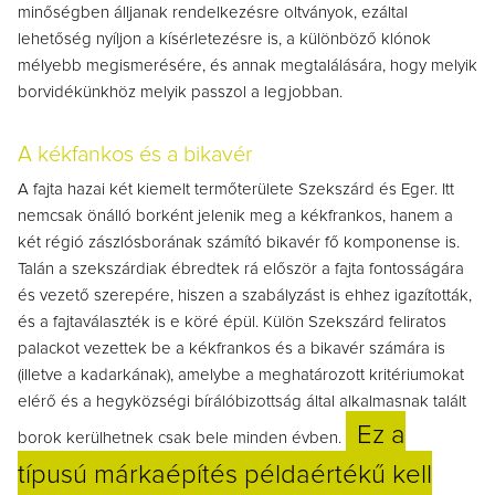
minőségben álljanak rendelkezésre oltványok, ezáltal
lehetőség nyíljon a kísérletezésre is, a különböző klónok
mélyebb megismerésére, és annak megtalálására, hogy melyik
borvidékünkhöz melyik passzol a legjobban.
A kékfankos és a bikavér
A fajta hazai két kiemelt termőterülete Szekszárd és Eger. Itt
nemcsak önálló borként jelenik meg a kékfrankos, hanem a
két régió zászlósborának számító bikavér fő komponense is.
Talán a szekszárdiak ébredtek rá először a fajta fontosságára
és vezető szerepére, hiszen a szabályzást is ehhez igazították,
és a fajtaválaszték is e köré épül. Külön Szekszárd feliratos
palackot vezettek be a kékfrankos és a bikavér számára is
(illetve a kadarkának), amelybe a meghatározott kritériumokat
elérő és a hegyközségi bírálóbizottság által alkalmasnak talált
Ez a
borok kerülhetnek csak bele minden évben.
típusú márkaépítés példaértékű kell