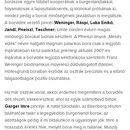
borászok egyre többet kooperálnak a burgenlandiakkal,
folyamatosak a tapasztalatcserék, új klónokat próbálnak ki,
mindez pedig a borok minőségének javulásban is meglátszik.
A borvidék vezető pincéi (
Weninger, Ráspi, Luka Enikő,
Jandl, Pneiszl, Taschner
) szinte minden évben magas
minőségű borokat tudnak készíteni. A Pfneiszl lányok „Mesés
vidék” névre hallgató magnum palackos bora csak a legjobb
évjáratokban kerül palackba; jelenlegi aktuális 2007-es
évjáratuk a borvidék legjobb kékfrankosa szerintem. Franz
Weninger biodinamikus művelésű dűlőválogatott (Steiner,
Höllesgrund) boraiban érződik az osztrák precizitás és a kitűnő
talajadottságok pozitív összhatása.
Ha már osztrák vonal, akkor érdemes megemlíteni a borvidék
déli részét, Vaskeresztest, ahol az egyik számottevő birtok
Garger Imre
pincéje. A határ túloldalán, az Eisenberg részen
találhatóak talán a legegyedibb burgenlandi borok, az
adottságok pedig a mi oldalunkon is ugyanolyan jók. Imre a
hosszabb érlelés híve, melyet borai meg is hálának. Muszáj