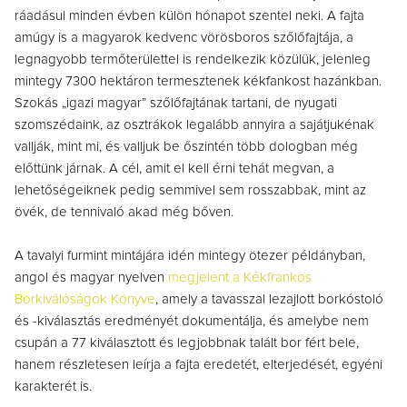
ráadásul minden évben külön hónapot szentel neki. A fajta
amúgy is a magyarok kedvenc vörösboros szőlőfajtája, a
legnagyobb termőterülettel is rendelkezik közülük, jelenleg
mintegy 7300 hektáron termesztenek kékfankost hazánkban.
Szokás „igazi magyar” szőlőfajtának tartani, de nyugati
szomszédaink, az osztrákok legalább annyira a sajátjukénak
vallják, mint mi, és valljuk be őszintén több dologban még
előttünk járnak. A cél, amit el kell érni tehát megvan, a
lehetőségeiknek pedig semmivel sem rosszabbak, mint az
övék, de tennivaló akad még bőven.
A tavalyi furmint mintájára idén mintegy ötezer példányban,
angol és magyar nyelven
megjelent a Kékfrankos
Borkiválóságok Könyve
, amely a tavasszal lezajlott borkóstoló
és -kiválasztás eredményét dokumentálja, és amelybe nem
csupán a 77 kiválasztott és legjobbnak talált bor fért bele,
hanem részletesen leírja a fajta eredetét, elterjedését, egyéni
karakterét is.