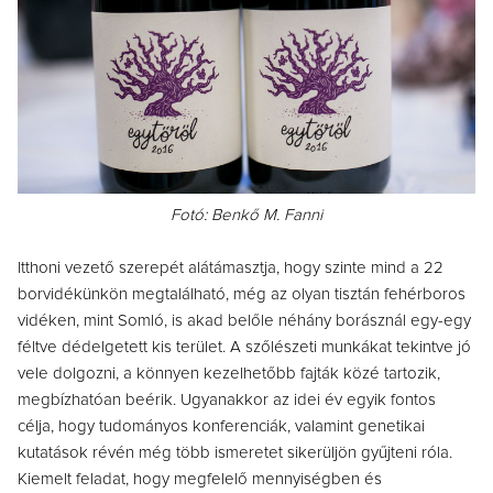
Fotó: Benkő M. Fanni
Itthoni vezető szerepét alátámasztja, hogy szinte mind a 22
borvidékünkön megtalálható, még az olyan tisztán fehérboros
vidéken, mint Somló, is akad belőle néhány borásznál egy-egy
féltve dédelgetett kis terület. A szőlészeti munkákat tekintve jó
vele dolgozni, a könnyen kezelhetőbb fajták közé tartozik,
megbízhatóan beérik. Ugyanakkor az idei év egyik fontos
célja, hogy tudományos konferenciák, valamint genetikai
kutatások révén még több ismeretet sikerüljön gyűjteni róla.
Kiemelt feladat, hogy megfelelő mennyiségben és