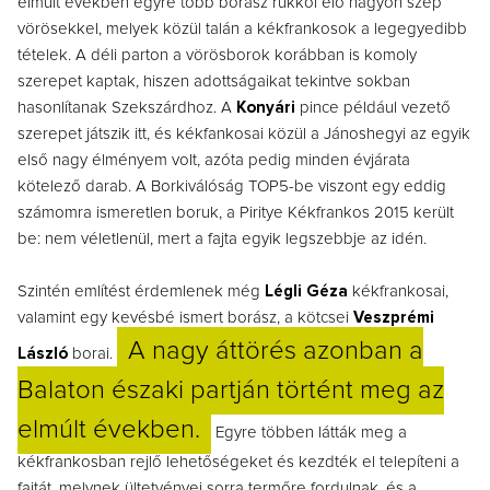
elmúlt években egyre több borász rukkol elő nagyon szép
vörösekkel, melyek közül talán a kékfrankosok a legegyedibb
tételek. A déli parton a vörösborok korábban is komoly
szerepet kaptak, hiszen adottságaikat tekintve sokban
hasonlítanak Szekszárdhoz. A
Konyári
pince például vezető
szerepet játszik itt, és kékfankosai közül a Jánoshegyi az egyik
első nagy élményem volt, azóta pedig minden évjárata
kötelező darab. A Borkiválóság TOP5-be viszont egy eddig
számomra ismeretlen boruk, a Piritye Kékfrankos 2015 került
be: nem véletlenül, mert a fajta egyik legszebbje az idén.
Szintén említést érdemlenek még
Légli Géza
kékfrankosai,
valamint egy kevésbé ismert borász, a kötcsei
Veszprémi
A nagy áttörés azonban a
László
borai.
Balaton északi partján történt meg az
elmúlt években.
Egyre többen látták meg a
kékfrankosban rejlő lehetőségeket és kezdték el telepíteni a
fajtát, melynek ültetvényei sorra termőre fordulnak, és a