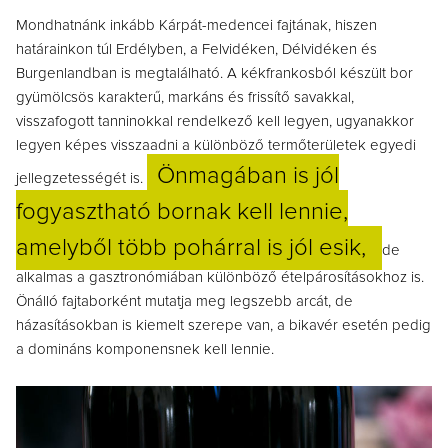
Mondhatnánk inkább Kárpát-medencei fajtának, hiszen
határainkon túl Erdélyben, a Felvidéken, Délvidéken és
Burgenlandban is megtalálható. A kékfrankosból készült bor
gyümölcsös karakterű, markáns és frissítő savakkal,
visszafogott tanninokkal rendelkező kell legyen, ugyanakkor
legyen képes visszaadni a különböző termőterületek egyedi
Önmagában is jól
jellegzetességét is.
fogyasztható bornak kell lennie,
amelyből több pohárral is jól esik,
de
alkalmas a gasztronómiában különböző ételpárosításokhoz is.
Önálló fajtaborként mutatja meg legszebb arcát, de
házasításokban is kiemelt szerepe van, a bikavér esetén pedig
a domináns komponensnek kell lennie.