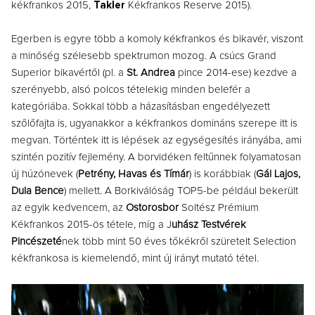
kékfrankos 2015,
Takler
Kékfrankos Reserve 2015).
Egerben is egyre több a komoly kékfrankos és bikavér, viszont
a minőség szélesebb spektrumon mozog. A csúcs Grand
Superior bikavértől (pl. a
St. Andrea
pince 2014-ese) kezdve a
szerényebb, alsó polcos tételekig minden belefér a
kategóriába. Sokkal több a házasításban engedélyezett
szőlőfajta is, ugyanakkor a kékfrankos domináns szerepe itt is
megvan. Történtek itt is lépések az egységesítés irányába, ami
szintén pozitív fejlemény. A borvidéken feltűnnek folyamatosan
új húzónevek (
Petrény, Havas és Tímár
) is korábbiak (
Gál Lajos,
Dula Bence
) mellett. A Borkiválóság TOP5-be például bekerült
az egyik kedvencem, az
Ostorosbor
Soltész Prémium
Kékfrankos 2015-ös tétele, míg a J
uhász Testvérek
Pincészeté
nek több mint 50 éves tőkékről szüretelt Selection
kékfrankosa is kiemelendő, mint új irányt mutató tétel.