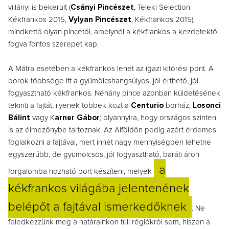
villányi is bekerült (
Csányi Pincészet
, Teleki Selection
Kékfrankos 2015,
Vylyan Pincészet
, Kékfrankos 2015),
mindkettő olyan pincétől, amelynél a kékfrankos a kezdetektől
fogva fontos szerepet kap.
A Mátra esetében a kékfrankos lehet az igazi kitörési pont. A
borok többsége itt a gyümölcshangsúlyos, jól érthető, jól
fogyasztható kékfrankos. Néhány pince azonban küldetésének
tekinti a fajtát, ilyenek többek közt a
Centurio
b
orház,
Losonci
Bálint
vagy K
arner Gábor
; olyannyira, hogy országos szinten
is az élmezőnybe tartoznak. Az Alföldön pedig azért érdemes
foglalkozni a fajtával, mert innét nagy mennyiségben lehetne
egyszerűbb, de gyümölcsös, jól fogyasztható, baráti áron
a
forgalomba hozható bort készíteni, melyek
kékfrankos világába jelentenének
belépőt a fajtával ismerkedőknek
. Ne
feledkezzünk meg a határainkon túli régiókról sem, hiszen a