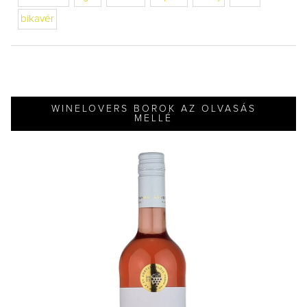
bikavér
WINELOVERS BOROK AZ OLVASÁS
MELLÉ