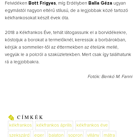
Felvidéken
Bott Frigyes
, míg Erdélyben
Balla Géza
ugyan
egymástól nagyon eltérű stílusú, de a legjobbak közé tartozó
kékfrankosokat készít évek óta.
2018 a Kékfrankos Éve, tehát látogassunk el a borvidékekre,
kóstoljuk a borokat a termelőknél, keressük a borbárokban,
kérjük a sommelier-től az éttermekben az ételünk mellé,
vegyük le a polcról a szaküzletekben. Mert csak így találhatunk
rá a legjobbakra.
Fotók: Benkó M. Fanni
CÍMKÉK
kékfrankos
kékfrankos április
kékfrankos éve
szekszárd
eger
balaton
sopron
villány
mátra