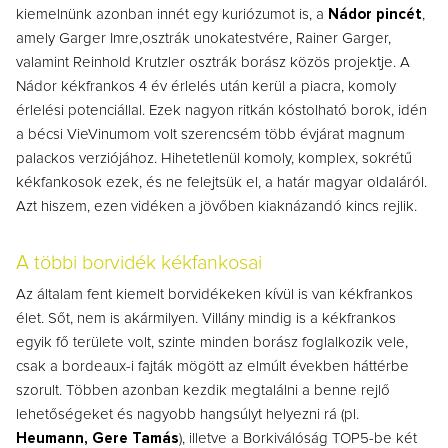
kiemelnünk azonban innét egy kuriózumot is, a
Nádor pincét
,
amely Garger Imre,osztrák unokatestvére, Rainer Garger,
valamint Reinhold Krutzler osztrák borász közös projektje. A
Nádor kékfrankos 4 év érlelés után kerül a piacra, komoly
érlelési potenciállal. Ezek nagyon ritkán kóstolható borok, idén
a bécsi VieVinumom volt szerencsém több évjárat magnum
palackos verziójához. Hihetetlenül komoly, komplex, sokrétű
kékfankosok ezek, és ne felejtsük el, a határ magyar oldaláról.
Azt hiszem, ezen vidéken a jövőben kiaknázandó kincs rejlik.
A többi borvidék kékfankosai
Az általam fent kiemelt borvidékeken kívül is van kékfrankos
élet. Sőt, nem is akármilyen. Villány mindig is a kékfrankos
egyik fő területe volt, szinte minden borász foglalkozik vele,
csak a bordeaux-i fajták mögött az elmúlt években háttérbe
szorult. Többen azonban kezdik megtalálni a benne rejlő
lehetőségeket és nagyobb hangsúlyt helyezni rá (pl.
Heumann, Gere Tamás
), illetve a Borkiválóság TOP5-be két