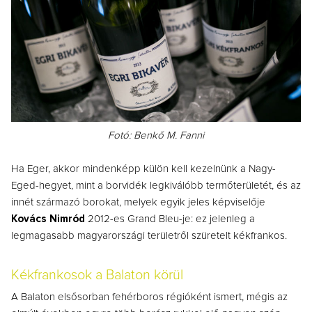
Fotó: Benkő M. Fanni
Ha Eger, akkor mindenképp külön kell kezelnünk a Nagy-
Eged-hegyet, mint a borvidék legkiválóbb termőterületét, és az
innét származó borokat, melyek egyik jeles képviselője
Kovács Nimród
2012-es Grand Bleu-je: ez jelenleg a
legmagasabb magyarországi területről szüretelt kékfrankos.
Kékfrankosok a Balaton körül
A Balaton elsősorban fehérboros régióként ismert, mégis az