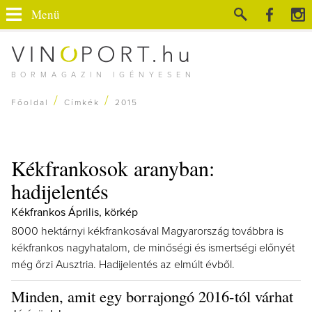
Menü
BORMAGAZIN IGÉNYESEN
/
/
Főoldal
Címkék
2015
Kékfrankosok aranyban:
hadijelentés
Kékfrankos Április, körkép
8000 hektárnyi kékfrankosával Magyarország továbbra is
kékfrankos nagyhatalom, de minőségi és ismertségi előnyét
még őrzi Ausztria. Hadijelentés az elmúlt évből.
Minden, amit egy borrajongó 2016-tól várhat