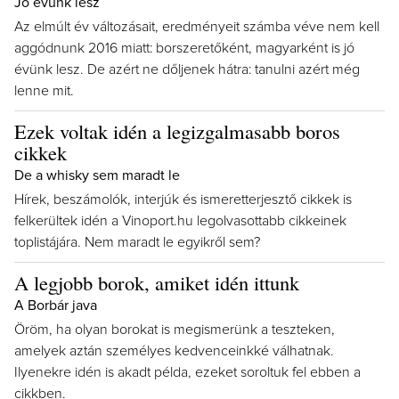
Jó évünk lesz
Az elmúlt év változásait, eredményeit számba véve nem kell
aggódnunk 2016 miatt: borszeretőként, magyarként is jó
évünk lesz. De azért ne dőljenek hátra: tanulni azért még
lenne mit.
Ezek voltak idén a legizgalmasabb boros
cikkek
De a whisky sem maradt le
Hírek, beszámolók, interjúk és ismeretterjesztő cikkek is
felkerültek idén a Vinoport.hu legolvasottabb cikkeinek
toplistájára. Nem maradt le egyikről sem?
A legjobb borok, amiket idén ittunk
A Borbár java
Öröm, ha olyan borokat is megismerünk a teszteken,
amelyek aztán személyes kedvenceinkké válhatnak.
Ilyenekre idén is akadt példa, ezeket soroltuk fel ebben a
cikkben.