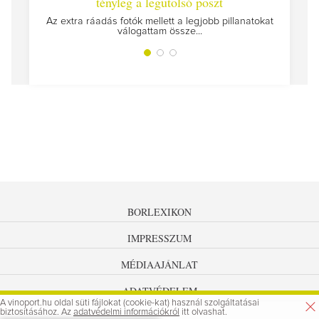
tényleg a legutolsó poszt
Megírtuk a
Az extra ráadás fotók mellett a legjobb pillanatokat
válogattam össze...
BORLEXIKON
IMPRESSZUM
MÉDIAAJÁNLAT
ADATVÉDELEM
A vinoport.hu oldal süti fájlokat (cookie-kat) használ szolgáltatásai
biztosításához. Az
adatvédelmi információkról
itt olvashat.