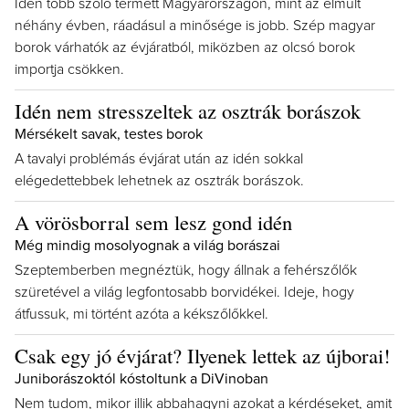
Idén több szőlő termett Magyarországon, mint az elmúlt
néhány évben, ráadásul a minősége is jobb. Szép magyar
borok várhatók az évjáratból, miközben az olcsó borok
importja csökken.
Idén nem stresszeltek az osztrák borászok
Mérsékelt savak, testes borok
A tavalyi problémás évjárat után az idén sokkal
elégedettebbek lehetnek az osztrák borászok.
A vörösborral sem lesz gond idén
Még mindig mosolyognak a világ borászai
Szeptemberben megnéztük, hogy állnak a fehérszőlők
szüretével a világ legfontosabb borvidékei. Ideje, hogy
átfussuk, mi történt azóta a kékszőlőkkel.
Csak egy jó évjárat? Ilyenek lettek az újborai!
Juniborászoktól kóstoltunk a DiVinoban
Nem tudom, mikor illik abbahagyni azokat a kérdéseket, amit