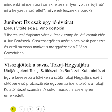
mindenki minden borásznak feltesz: milyen volt az évjárat?,
mi a helyzet a szürettel?, milyenek lesznek a borok?
Junibor: Ez csak egy jó évjárat
Exkluzív tételek a DiVino Kóstolón
"Übercsúcs" évjáratot vártak, "csak szimplán jót" kaptak idén
a JuniBorászok. Összességében azért nincs okuk panaszra,
és erről biztosan minket is meggyőznek a DiVino
Gozsduban.
Visszajöttek a savak Tokaj-Hegyaljára
Utoljára jelent Tokaji Szőlészeti és Borászati Kutatóintézet
Egyre kevesebb a tőkéken a szőlő Tokaj-Hegyalján, ezért
október első próbaszürete egyben az idei utolsó is a Tokaji
Kutatóintézet számára. A cukor maradt, a sav enyhén
emelkedett.
1
2
3
4