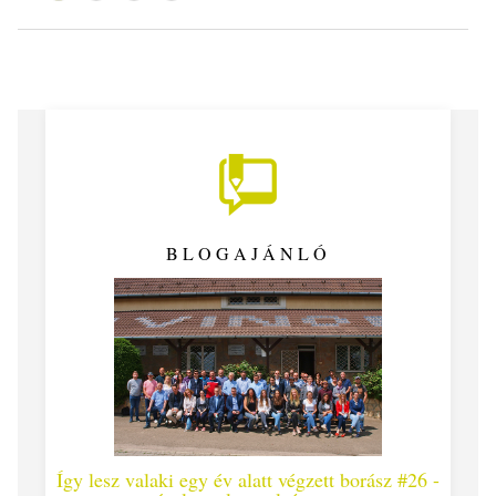
BLOGAJÁNLÓ
Így lesz valaki egy év alatt végzett borász #26 -
Így lesz 