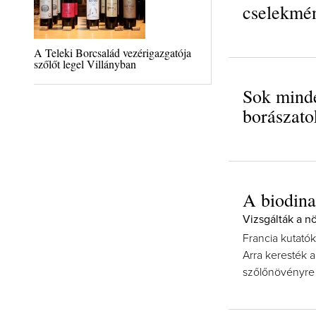
cselekmén
A Teleki Borcsalád vezérigazgatója
szőlőt legel Villányban
Sok minde
borászato
A biodina
Vizsgálták a n
Francia kutató
Arra keresték 
szőlőnövényre 