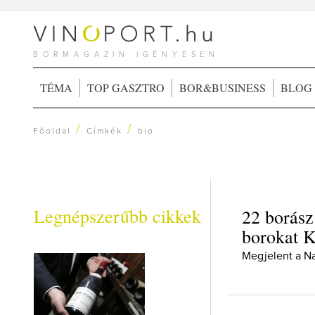
BORMAGAZIN IGÉNYESEN
TÉMA
TOP GASZTRO
BOR&BUSINESS
BLOG
/
/
Főoldal
Címkék
bio
Legnépszerűbb cikkek
22 borász 
borokat K
Megjelent a N