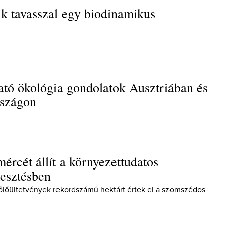
ik tavasszal egy biodinamikus
?
Így lesz valaki egy 
ató ökológia gondolatok Ausztriában és
borász #26 - tényl
posz
szágon
Az extra ráadás fotók 
pillanatokat váloga
mércét állít a környezettudatos
esztésben
zőlőültetvények rekordszámú hektárt értek el a szomszédos