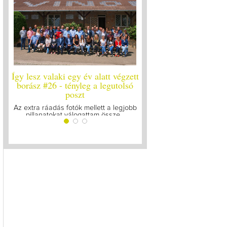
év alatt végzett
Így lesz valaki egy év alatt végzett
Így lesz v
eg a legutolsó
borász #25
borá
t
Megírtuk a modulzáró vizsgákat, már
A járvány 
lázasan készülünk az utolsó...
gyűlt
mellett a legjobb
ttam össze...