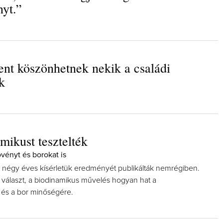
yt.”
nt köszönhetnek nekik a családi
k
mikust tesztelték
övényt és borokat is
k négy éves kísérletük eredményét publikálták nemrégiben.
a választ, a biodinamikus művelés hogyan hat a
és a bor minőségére.