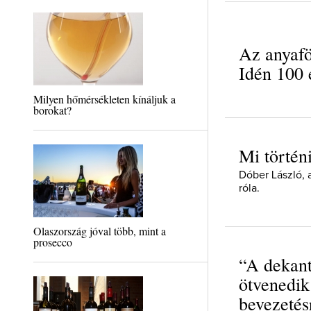
Az anyafö
Idén 100
Milyen hőmérsékleten kínáljuk a
borokat?
Mi történ
Dóber László, 
róla.
Olaszország jóval több, mint a
prosecco
“A dekant
ötvenedik
bevezetés