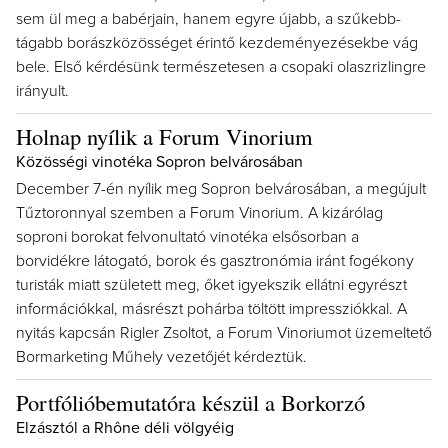
sem ül meg a babérjain, hanem egyre újabb, a szűkebb-
tágabb borászközösséget érintő kezdeményezésekbe vág
bele. Első kérdésünk természetesen a csopaki olaszrizlingre
irányult.
Holnap nyílik a Forum Vinorium
Közösségi vinotéka Sopron belvárosában
December 7-én nyílik meg Sopron belvárosában, a megújult
Tűztoronnyal szemben a Forum Vinorium. A kizárólag
soproni borokat felvonultató vinotéka elsősorban a
borvidékre látogató, borok és gasztronómia iránt fogékony
turisták miatt született meg, őket igyekszik ellátni egyrészt
információkkal, másrészt pohárba töltött impressziókkal. A
nyitás kapcsán Rigler Zsoltot, a Forum Vinoriumot üzemeltető
Bormarketing Műhely vezetőjét kérdeztük.
Portfólióbemutatóra készül a Borkorzó
Elzásztól a Rhône déli völgyéig