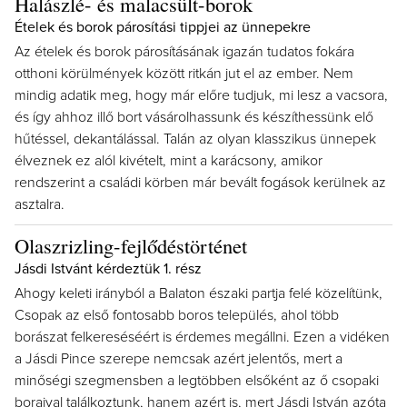
Halászlé- és malacsült-borok
Ételek és borok párosítási tippjei az ünnepekre
Az ételek és borok párosításának igazán tudatos fokára
otthoni körülmények között ritkán jut el az ember. Nem
mindig adatik meg, hogy már előre tudjuk, mi lesz a vacsora,
és így ahhoz illő bort vásárolhassunk és készíthessünk elő
hűtéssel, dekantálással. Talán az olyan klasszikus ünnepek
élveznek ez alól kivételt, mint a karácsony, amikor
rendszerint a családi körben már bevált fogások kerülnek az
asztalra.
Olaszrizling-fejlődéstörténet
Jásdi Istvánt kérdeztük 1. rész
Ahogy keleti irányból a Balaton északi partja felé közelítünk,
Csopak az első fontosabb boros település, ahol több
borászat felkereséséért is érdemes megállni. Ezen a vidéken
a Jásdi Pince szerepe nemcsak azért jelentős, mert a
minőségi szegmensben a legtöbben elsőként az ő csopaki
boraival találkoztunk, hanem azért is, mert Jásdi István azóta