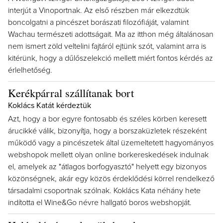
interjút a Vinoportnak. Az első részben már elkezdtük
boncolgatni a pincészet borászati filozófiáját, valamint
Wachau természeti adottságait. Ma az itthon még általánosan
nem ismert zöld veltelini fajtáról ejtünk szót, valamint arra is
kitérünk, hogy a dűlőszelekció mellett miért fontos kérdés az
érlelhetőség.
Kerékpárral szállítanak bort
Koklács Katát kérdeztük
Azt, hogy a bor egyre fontosabb és széles körben keresett
árucikké válik, bizonyítja, hogy a borszaküzletek részeként
működő vagy a pincészetek által üzemeltetett hagyományos
webshopok mellett olyan online borkereskedések indulnak
el, amelyek az "átlagos borfogyasztó" helyett egy bizonyos
közönségnek, akár egy közös érdeklődési körrel rendelkező
társadalmi csoportnak szólnak. Koklács Kata néhány hete
indította el Wine&Go névre hallgató boros webshopját.