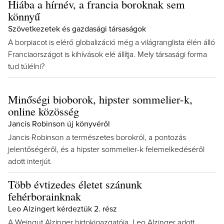
Hiába a hírnév, a francia boroknak sem
könnyű
Szövetkezetek és gazdasági társaságok
A borpiacot is elérő globalizáció még a világranglista élén álló
Franciaországot is kihívások elé állítja. Mely társasági forma
tud túlélni?
Minőségi bioborok, hipster sommelier-k,
online közösség
Jancis Robinson új könyvéről
Jancis Robinson a természetes borokról, a pontozás
jelentőségéről, és a hipster sommelier-k felemelkedéséről
adott interjút.
Több évtizedes életet szánunk
fehérborainknak
Leo Alzingert kérdeztük 2. rész
A Weingut Alzinger birtokigazgatója, Leo Alzinger adott