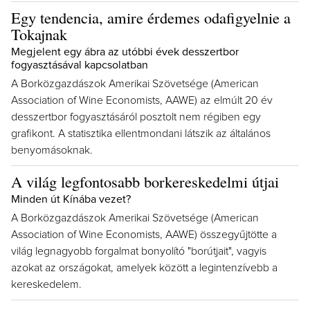
Egy tendencia, amire érdemes odafigyelnie a
Tokajnak
Megjelent egy ábra az utóbbi évek desszertbor
fogyasztásával kapcsolatban
A Borközgazdászok Amerikai Szövetsége (American
Association of Wine Economists, AAWE) az elmúlt 20 év
desszertbor fogyasztásáról posztolt nem régiben egy
grafikont. A statisztika ellentmondani látszik az általános
benyomásoknak.
A világ legfontosabb borkereskedelmi útjai
Minden út Kínába vezet?
A Borközgazdászok Amerikai Szövetsége (American
Association of Wine Economists, AAWE) összegyűjtötte a
világ legnagyobb forgalmat bonyolító "borútjait", vagyis
azokat az országokat, amelyek között a legintenzívebb a
kereskedelem.