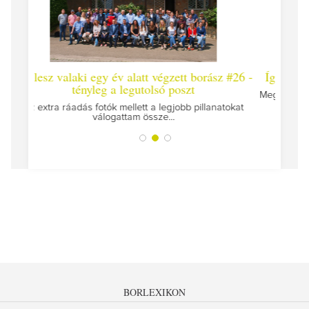
ett borász #26 -
Így lesz valaki egy év alatt végzett borász #
oszt
Megírtuk a modulzáró vizsgákat, már lázasan készü
az utolsó...
obb pillanatokat
BORLEXIKON