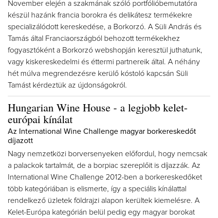
November elején a szakmának szóló portfólióbemutatóra
készül hazánk francia borokra és delikátesz termékekre
specializálódott kereskedése, a Borkorzó. A Süli András és
Tamás által Franciaországból behozott termékekhez
fogyasztóként a Borkorzó webshopján keresztül juthatunk,
vagy kiskereskedelmi és éttermi partnereik által. A néhány
hét múlva megrendezésre kerülő kóstoló kapcsán Süli
Tamást kérdeztük az újdonságokról.
Hungarian Wine House - a legjobb kelet-
európai kínálat
Az International Wine Challenge magyar borkereskedőt
díjazott
Nagy nemzetközi borversenyeken előfordul, hogy nemcsak
a palackok tartalmát, de a borpiac szereplőit is díjazzák. Az
International Wine Challenge 2012-ben a borkereskedőket
több kategóriában is elismerte, így a speciális kínálattal
rendelkező üzletek földrajzi alapon kerültek kiemelésre. A
Kelet-Európa kategórián belül pedig egy magyar borokat