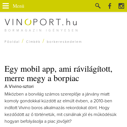
Menü
BORMAGAZIN IGÉNYESEN
/
/
Főoldal
Címkék
borkereskedelem
Egy mobil app, ami rávilágított,
merre megy a borpiac
A Vivino-sztori
Miközben a borvilág számos szereplője a járvány miatt
komoly gondokkal küzdött az elmúlt évben, a 2010-ben
indított Vivino boros alkalmazás rekordokat dönt. Hogy
kezdődött az ő történetük, mit csinálnak jól és működésük
hogyan befolyásolja a piac jövőjét?