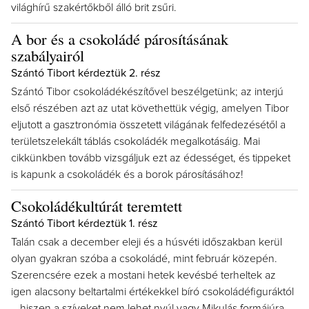
világhírű szakértőkből álló brit zsűri.
A bor és a csokoládé párosításának
szabályairól
Szántó Tibort kérdeztük 2. rész
Szántó Tibor csokoládékészítővel beszélgetünk; az interjú
első részében azt az utat követhettük végig, amelyen Tibor
eljutott a gasztronómia összetett világának felfedezésétől a
területszelekált táblás csokoládék megalkotásáig. Mai
cikkünkben tovább vizsgáljuk ezt az édességet, és tippeket
is kapunk a csokoládék és a borok párosításához!
Csokoládékultúrát teremtett
Szántó Tibort kérdeztük 1. rész
Talán csak a december eleji és a húsvéti időszakban kerül
olyan gyakran szóba a csokoládé, mint február közepén.
Szerencsére ezek a mostani hetek kevésbé terheltek az
igen alacsony beltartalmi értékekkel bíró csokoládéfiguráktól
– hiszen a szíveket nem lehet nyúl vagy Mikulás formájúra