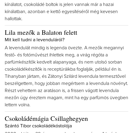
kínálatot, csokoládé boltok is jelen vannak már a hazai
kínálatban, azonban e kettő egyesítéséről még kevesen
hallottak.
Lila mezők a Balaton felett
Mit kell tudni a levenduláról?
A levendulát mindig is legenda övezte. A mezők megannyi
festő- és fotóművészt ihlettek meg, a virág régóta a
parfümkészítők kedvelt alapanyaga, és nem utolsó sorban
csokoládékészítők is receptúráikba foglalják, például én is.
Tihanyban jártam, és Zátonyi Szilárd levendula termesztővel
beszélgettem, hogy jobban megértsem a levendula növényt.
Részt vehettem az aratáson is, a frissen vágott levendula
mezőn úgy éreztem magam, mint ha egy parfümös üvegben
lettem volna.
Csokoládémágia Csillaghegyen
Szántó Tibor csokoládékóstolója