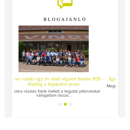
BLOGAJÁNLÓ
 borász #26 -
Így lesz valaki egy év alatt végzett borász #25
t
Megírtuk a modulzáró vizsgákat, már lázasan készülünk
az utolsó...
pillanatokat