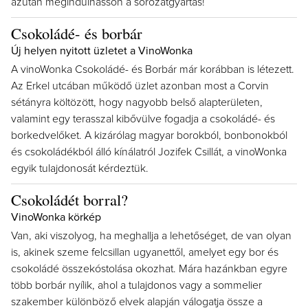
azután megindulhasson a sorozatgyártás!
Csokoládé- és borbár
Új helyen nyitott üzletet a VinoWonka
A vinoWonka Csokoládé- és Borbár már korábban is létezett.
Az Erkel utcában működő üzlet azonban most a Corvin
sétányra költözött, hogy nagyobb belső alapterületen,
valamint egy terasszal kibővülve fogadja a csokoládé- és
borkedvelőket. A kizárólag magyar borokból, bonbonokból
és csokoládékból álló kínálatról Jozifek Csillát, a vinoWonka
egyik tulajdonosát kérdeztük.
Csokoládét borral?
VinoWonka körkép
Van, aki viszolyog, ha meghallja a lehetőséget, de van olyan
is, akinek szeme felcsillan ugyanettől, amelyet egy bor és
csokoládé összekóstolása okozhat. Mára hazánkban egyre
több borbár nyílik, ahol a tulajdonos vagy a sommelier
szakember különböző elvek alapján válogatja össze a