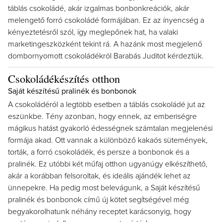
táblás csokoládé, akár izgalmas bonbonkreációk, akár
melengető forró csokoládé formájában. Ez az ínyencség a
kényeztetésről szól, így meglepőnek hat, ha valaki
marketingeszközként tekint rá. A hazánk most megjelenő
dombornyomott csokoládékról Barabás Juditot kérdeztük.
Csokoládékészítés otthon
Saját készítésű pralinék és bonbonok
A csokoládéról a legtöbb esetben a táblás csokoládé jut az
eszünkbe. Tény azonban, hogy ennek, az emberiségre
mágikus hatást gyakorló édességnek számtalan megjelenési
formája akad. Ott vannak a különböző kakaós sütemények,
torták, a forró csokoládék, és persze a bonbonok és a
pralinék. Ez utóbbi két műfaj otthon ugyanúgy elkészíthető,
akár a korábban felsoroltak, és ideális ajándék lehet az
ünnepekre. Ha pedig most belevágunk, a Saját készítésű
pralinék és bonbonok című új kötet segítségével még
begyakorolhatunk néhány receptet karácsonyig, hogy