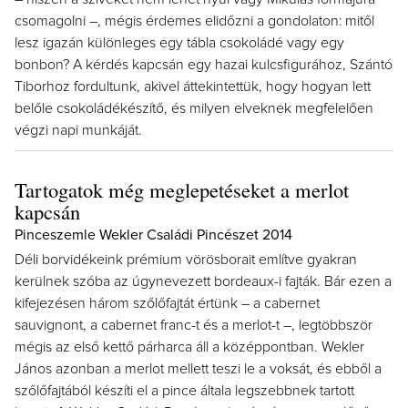
csomagolni –, mégis érdemes elidőzni a gondolaton: mitől
lesz igazán különleges egy tábla csokoládé vagy egy
bonbon? A kérdés kapcsán egy hazai kulcsfigurához, Szántó
Tiborhoz fordultunk, akivel áttekintettük, hogy hogyan lett
belőle csokoládékészítő, és milyen elveknek megfelelően
végzi napi munkáját.
Tartogatok még meglepetéseket a merlot
kapcsán
Pinceszemle Wekler Családi Pincészet 2014
Déli borvidékeink prémium vörösborait említve gyakran
kerülnek szóba az úgynevezett bordeaux-i fajták. Bár ezen a
kifejezésen három szőlőfajtát értünk – a cabernet
sauvignont, a cabernet franc-t és a merlot-t –, legtöbbször
mégis az első kettő párharca áll a középpontban. Wekler
János azonban a merlot mellett teszi le a voksát, és ebből a
szőlőfajtából készíti el a pince általa legszebbnek tartott