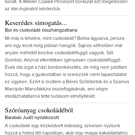
borait. A Wekler Családi Pincészet borászát ezt megelőzően
az idei évjáratról kérdeztük.
Keserédes simogatás...
Bor és csokoládé összhangzattana
Mi más is lehetne, mint csokoládé? Borba ágyazva, persze,
ami egy kicsit még jobban hangzik. Sajnos vélhetően már
anyám méhétől kezdve csokoládéfüggő vagyok. Sőt.
Gombóc Artúrral ellentétben igényesen csokoládéfüggő.
Évek óta izgat a házi bonbonkészítés, de még nem jutottam
hozzá, hogy a gyakorlatban is szerezzek némi tapasztalatot
ez ügyben. Ezért is örültem a Béres Szőlőbirtok és a Szamos
Marcipán Manufaktúra összefogásának, ami végre
elodázhatatlanná tette tudásom elmélyítését.
Szóróanyag csokoládéból
Barabás Judit nyilatkozott
A csokoládé egy közkedvelt édesség, szívesen nyúlunk
hozzá a hideg téli napokban, akár egy magas kakaótartalmú