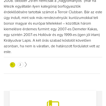
2008. október 29-én nemcsak a „hagyományos” (már ha
létezik egyáltalán ilyen kategória) borfogyasztók
érdeklődésére tartottak számot a Terroir Clubban. Bár az este
úgy indult, mint sok más rendezvényük: kuriózumokkal teli
borsor magyar és európai tételekkel – közöttük három
kiemelésre érdemes furmint: egy 2007-es Demeter Kakas,
egy szintén 2007-es Hollóvár és egy 1999-es (igen jól írtam)
Királyudvar Lapis. A két órás szabad kóstolót követően
azonban, ha nem is váratlan, de határozott fordulatot vett az
este.
1
2