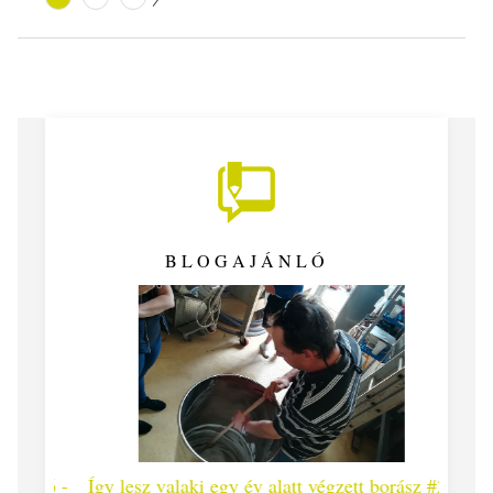
BLOGAJÁNLÓ
 #26 -
Így lesz valaki egy év alatt végzett borász #25
Így l