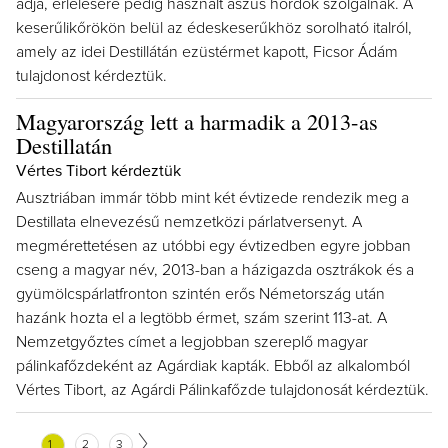
adja, érlelésére pedig használt aszús hordók szolgálnak. A
keserűlikőrökön belül az édeskeserűkhöz sorolható italról,
amely az idei Destillátán ezüstérmet kapott, Ficsor Ádám
tulajdonost kérdeztük.
Magyarország lett a harmadik a 2013-as
Destillatán
Vértes Tibort kérdeztük
Ausztriában immár több mint két évtizede rendezik meg a
Destillata elnevezésű nemzetközi párlatversenyt. A
megmérettetésen az utóbbi egy évtizedben egyre jobban
cseng a magyar név, 2013-ban a házigazda osztrákok és a
gyümölcspárlatfronton szintén erős Németország után
hazánk hozta el a legtöbb érmet, szám szerint 113-at. A
Nemzetgyőztes címet a legjobban szereplő magyar
pálinkafőzdeként az Agárdiak kapták. Ebből az alkalomból
Vértes Tibort, az Agárdi Pálinkafőzde tulajdonosát kérdeztük.
1
2
3