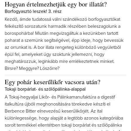
Hogyan értelmezhetjük egy bor illatát?
Borfogyasztó leszek! 3. rész
Kezdő, ámde tudatossá válni szándékozó borfogyasztókat
felkészítő sorozatunk harmadik részében beleszagolunk a
borospohárba! Miután megvizsgáltuk a kezünkben tartott
poharat a szemünk segítségével, épp ideje, hogy bevessük
az orrunkat is. A bor illata rengeteg különböző vegyületből
épül fel, amelyeket úgy szoktunk jellemezni, hogy
meghatározzuk, leginkább mire emlékeztetnek minket.
Birsre? Meggyre? Lószőrre?
Egy pohár keserűlikőr vacsora után?
Tokaji borpárlat- és szőlőpálinka-alappal
A Tokaj-hegyaljai Likőr- és Pálinkamanufaktúra a digestif
italkultúra újbóli meghonosítására törekedve készíti el
Berbence Bitter elnevezésű keserűlikőrjét. Az ital
különlegessége, hogy alapját a legtöbb azonos kategóriába
sorolt termékkel ellentétben tokaji borpárlat és szőlőpálinka