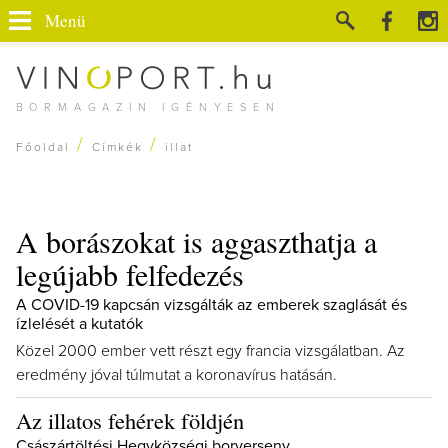
Menü
BORMAGAZIN IGÉNYESEN
/
/
Főoldal
Címkék
illat
A borászokat is aggaszthatja a
legújabb felfedezés
A COVID-19 kapcsán vizsgálták az emberek szaglását és
ízlelését a kutatók
Közel 2000 ember vett részt egy francia vizsgálatban. Az
eredmény jóval túlmutat a koronavírus hatásán.
Az illatos fehérek földjén
Császártöltési Hegyközségi borverseny