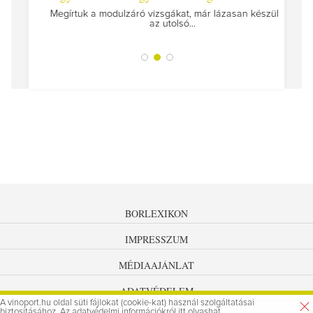
Megírtuk a modulzáró vizsgákat, már lázasan készülünk
az utolsó...
tokat
A jár
BORLEXIKON
IMPRESSZUM
MÉDIAAJÁNLAT
ADATVÉDELEM
A vinoport.hu oldal süti fájlokat (cookie-kat) használ szolgáltatásai
biztosításához. Az
adatvédelmi információkról
itt olvashat.