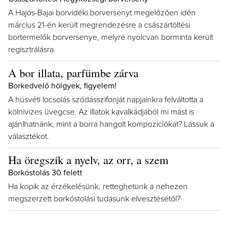
A Hajós-Bajai borvidéki borversenyt megelőzően idén
március 21-én került megrendezésre a császártöltési
bortermelők borversenye, melyre nyolcvan borminta került
regisztrálásra.
A bor illata, parfümbe zárva
Borkedvelő hölgyek, figyelem!
A húsvéti locsolás szódásszifonját napjainkra felváltotta a
kölnivizes üvegcse. Az illatok kavalkádjából mi mást is
ajánlhatnánk, mint a borra hangolt kompozíciókat? Lássuk a
választékot.
Ha öregszik a nyelv, az orr, a szem
Borkóstolás 30 felett
Ha kopik az érzékelésünk, retteghetünk a nehezen
megszerzett borkóstolási tudásunk elvesztésétől?