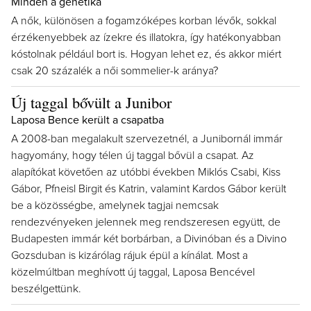
Minden a genetika
A nők, különösen a fogamzóképes korban lévők, sokkal
érzékenyebbek az ízekre és illatokra, így hatékonyabban
kóstolnak például bort is. Hogyan lehet ez, és akkor miért
csak 20 százalék a női sommelier-k aránya?
Új taggal bővült a Junibor
Laposa Bence került a csapatba
A 2008-ban megalakult szervezetnél, a Junibornál immár
hagyomány, hogy télen új taggal bővül a csapat. Az
alapítókat követően az utóbbi években Miklós Csabi, Kiss
Gábor, Pfneisl Birgit és Katrin, valamint Kardos Gábor került
be a közösségbe, amelynek tagjai nemcsak
rendezvényeken jelennek meg rendszeresen együtt, de
Budapesten immár két borbárban, a Divinóban és a Divino
Gozsduban is kizárólag rájuk épül a kínálat. Most a
közelmúltban meghívott új taggal, Laposa Bencével
beszélgettünk.