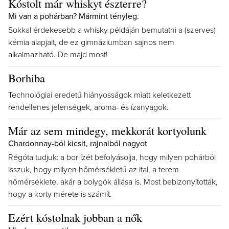
Kóstolt már whiskyt észterre?
Mi van a pohárban? Mármint tényleg.
Sokkal érdekesebb a whisky példáján bemutatni a (szerves)
kémia alapjait, de ez gimnáziumban sajnos nem
alkalmazható. De majd most!
Borhiba
Technológiai eredetű hiányosságok miatt keletkezett
rendellenes jelenségek, aroma- és ízanyagok.
Már az sem mindegy, mekkorát kortyolunk
Chardonnay-ból kicsit, rajnaiból nagyot
Régóta tudjuk: a bor ízét befolyásolja, hogy milyen pohárból
isszuk, hogy milyen hőmérsékletű az ital, a terem
hőmérséklete, akár a bolygók állása is. Most bebizonyították,
hogy a korty mérete is számít.
Ezért kóstolnak jobban a nők