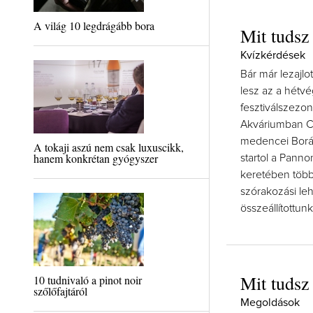
A világ 10 legdrágább bora
Mit tudsz 
Kvízkérdések
Bár már lezajl
lesz az a hétvé
fesztiválszezon
Akváriumban Cé
medencei Borá
A tokaji aszú nem csak luxuscikk,
hanem konkrétan gyógyszer
startol a Pann
keretében több
szórakozási le
összeállítottun
Mit tudsz 
10 tudnivaló a pinot noir
szőlőfajtáról
Megoldások