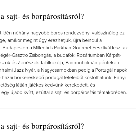
a sajt- és borpárosításról?
ott idén néhány nagyobb boros rendezvény, valószínűleg ez
ge, amikor megint úgy érezhetjük, újra beindul a
Így lesz valaki egy év alatt vég
. Budapesten a Millenáris Parkban Gourmet Fesztivál lesz, az
borász #26 - tényleg a legutol
gér-Gasztro Zsibongás, a budafoki Rozáriumban Kárpát-
poszt
szok és Zenészek Találkozója, Pannonhalmán pénteken
Az extra ráadás fotók mellett a leg
onhalmi Jazz Nyár, a Nagycsarnokban pedig a Portugál napok
pillanatokat válogattam össze...
 hazai borkereskedő portugál tételeiből kóstolhatunk. Ennyi
hetőség láttán játékos kedvünk kerekedett, és
k egy újabb kvízt, ezúttal a sajt- és borpárosítás témakörében.
a sajt- és borpárosításról?