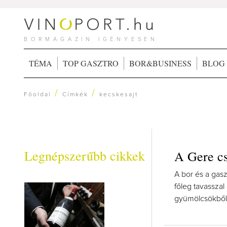
BORMAGAZIN IGÉNYESEN
TÉMA
TOP GASZTRO
BOR&BUSINESS
BLOG
/
/
Főoldal
Címkék
kecskesajt
Legnépszerűbb cikkek
A Gere cs
A bor és a gasz
főleg tavasszal
gyümölcsökből