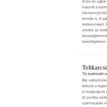
A bor és sajto
hasonlít a borh
bármennyit elő 
termék is. A sa
kedvenceket. A
eredet, az érett
társaságteremt
beszélgetésre.
Teltkarcsú
Tíz tudnivaló a
Bár valószínűl
tartozik a legi
is megtudjunk 
tíz pontba sűrí
származásán és 