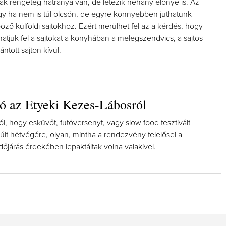
ak rengeteg hátránya van, de létezik néhány előnye is. Az
ogy ha nem is túl olcsón, de egyre könnyebben juthatunk
ző külföldi sajtokhoz. Ezért merülhet fel az a kérdés, hogy
hatjuk fel a sajtokat a konyhában a melegszendvics, a sajtos
ntott sajton kívül.
ó az Etyeki Kezes-Lábosról
ól, hogy esküvőt, futóversenyt, vagy slow food fesztivált
últ hétvégére, olyan, mintha a rendezvény felelősei a
időjárás érdekében lepaktáltak volna valakivel.