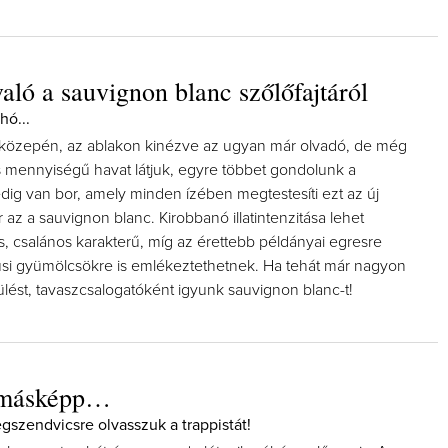
való a sauvignon blanc szőlőfajtáról
hó...
közepén, az ablakon kinézve az ugyan már olvadó, de még
 mennyiségű havat látjuk, egyre többet gondolunk a
dig van bor, amely minden ízében megtestesíti ezt az új
 az a sauvignon blanc. Kirobbanó illatintenzitása lehet
es, csalános karakterű, míg az érettebb példányai egresre
usi gyümölcsökre is emlékeztethetnek. Ha tehát már nagyon
lést, tavaszcsalogatóként igyunk sauvignon blanc-t!
l másképp…
gszendvicsre olvasszuk a trappistát!