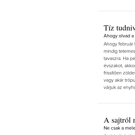
Tíz tudni
Ahogy olvad a 
Ahogy február 
mindig tetemes
tavaszra. Ha pe
évszakot, akkor
frissítően zöld
vagy akár tróp
várjuk az enyhü
A sajtró
Ne csak a mele