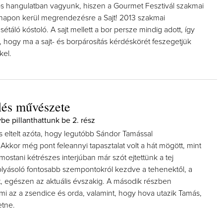
os hangulatban vagyunk, hiszen a Gourmet Fesztivál szakmai
napon kerül megrendezésre a Sajt! 2013 szakmai
sétáló kóstoló. A sajt mellett a bor persze mindig adott, így
, hogy ma a sajt- és borpárosítás kérdéskörét feszegetjük
kel.
elés művészete
be pillanthattunk be 2. rész
s eltelt azóta, hogy legutóbb Sándor Tamással
Akkor még pont feleannyi tapasztalat volt a hát mögött, mint
ostani kétrészes interjúban már szót ejtettünk a tej
lyásoló fontosabb szempontokról kezdve a tehenektől, a
, egészen az aktuális évszakig. A második részben
mi az a zsendice és orda, valamint, hogy hova utazik Tamás,
etne.