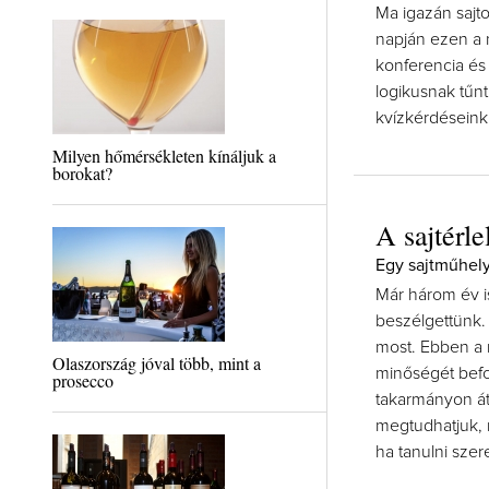
Ma igazán sajt
napján ezen a 
konferencia és 
logikusnak tűnt
kvízkérdéseink
Milyen hőmérsékleten kínáljuk a
borokat?
A sajtérl
Egy sajtműhely
Már három év i
beszélgettünk. 
most. Ebben a m
Olaszország jóval több, mint a
minőségét befo
prosecco
takarmányon át
megtudhatjuk, 
ha tanulni szer