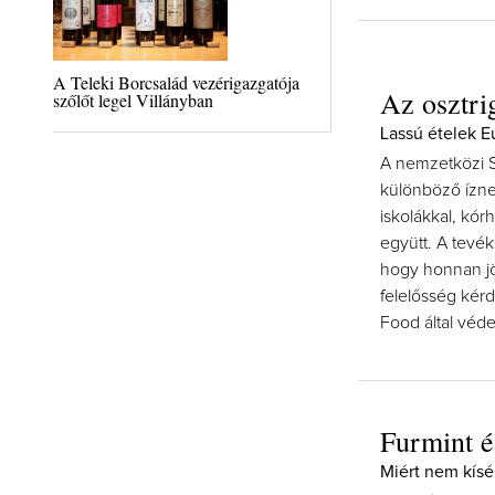
A Teleki Borcsalád vezérigazgatója
Az osztri
szőlőt legel Villányban
Lassú ételek E
A nemzetközi 
különböző ízne
iskolákkal, kó
együtt. A tevék
hogy honnan jön
felelősség kér
Food által véde
Furmint és
Miért nem kísé