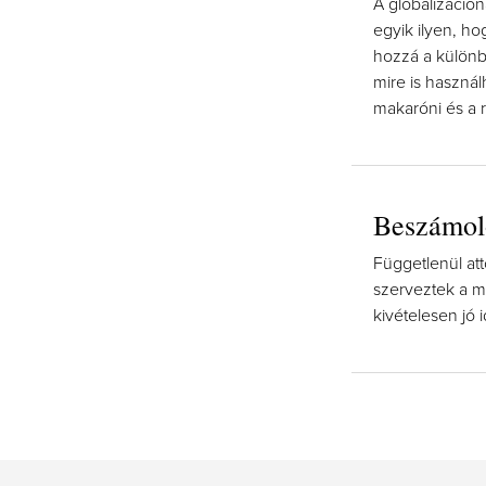
A globalizáción
egyik ilyen, h
hozzá a különbö
mire is használ
makaróni és a rá
Beszámol
Függetlenül att
szerveztek a m
kivételesen jó 