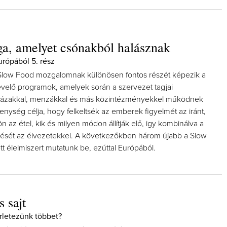
ga, amelyet csónakból halásznak
urópából 5. rész
Slow Food mozgalomnak különösen fontos részét képezik a
velő programok, amelyek során a szervezet tagjai
rházakkal, menzákkal és más közintézményekkel működnek
enység célja, hogy felkeltsék az emberek figyelmét az iránt,
 az étel, kik és milyen módon állítják elő, igy kombinálva a
dését az élvezetekkel. A következőkben három újabb a Slow
tt élelmiszert mutatunk be, ezúttal Európából.
 sajt
rletezünk többet?