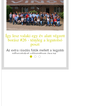
zett
Így lesz valaki egy év alatt végzett
Így lesz valaki egy év
só
borász #25
borász #24 - új
Megírtuk a modulzáró vizsgákat, már
A járvány kitörése óta e
lázasan készülünk az utolsó...
gyűltünk össze a So
jobb