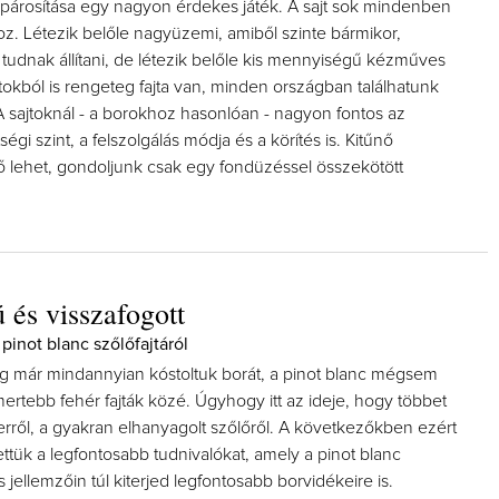
k párosítása egy nagyon érdekes játék. A sajt sok mindenben
oz. Létezik belőle nagyüzemi, amiből szinte bármikor,
tudnak állítani, de létezik belőle kis mennyiségű kézműves
jtokból is rengeteg fajta van, minden országban találhatunk
 sajtoknál - a borokhoz hasonlóan - nagyon fontos az
ségi szint, a felszolgálás módja és a körítés is. Kitűnő
ő lehet, gondoljunk csak egy fondüzéssel összekötött
 és visszafogott
 pinot blanc szőlőfajtáról
eg már mindannyian kóstoltuk borát, a pinot blanc mégsem
smertebb fehér fajták közé. Úgyhogy itt az ideje, hogy többet
erről, a gyakran elhanyagolt szőlőről. A következőkben ezért
tettük a legfontosabb tudnivalókat, amely a pinot blanc
jellemzőin túl kiterjed legfontosabb borvidékeire is.