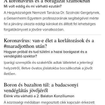
A koronavírus és a borágazat számokban
Mi volt eddig és mi várható ezután?
A Hegyközségek Nemzeti Tanácsa Dr. Szolnoki Gergelynek,
a Geisenheimi Egyetem professzorának segítségével mérte
fel a járvány okozta eddigi károkat és állított fel lehetséges
forgatókönyvet a jövőre vonatkozóan.
Koronavírus: van-e élet a korlátozások és a
#maradjotthon után?
Hogyan próbál és tud túlélni a hazai borágazat és a
vendéglátó szektor?
Iparági szereplők és szakértők adtak látleletet a jelenlegi
helyzetről, illetve óvatos jóslatokba bocsátkoztak a jövőt
illetően.
Boron és bazalton túl: a badacsonyi
vendéglátás jövőjéről
Élénk vita várható a 2. Balaton Konzíliumon
A közösségi médiában megosztott cikk kapcsán érkezett