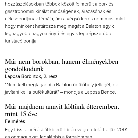
hozzászólásokban többek között felmerült a bor- és
gasztronómiai kínálat minőségének, árazásának és
célcsoportjának témája, ám a végső kérés nem más, mint
hogy minként határozza meg magát a Balaton egyik
legnagyobb hagyományú és egyik legnépszerűbb
turistacélpontja.
Már nem borokban, hanem élményekben
gondolkodunk
Laposa Borbirtok, 2. rész
"Nem kell megtagadni a Balaton üdülőhely jellegét, de
javítani kell a büfékultúrát" – mondja a Laposa Bence.
Már majdnem annyit költünk étteremben,
mint 15 éve
Felmérés
Egy friss felmérésből kiderült: idén végre utolérhetjük 2001-
es önmagunkat, legalábbis a forgalomban.