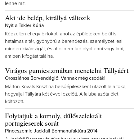
lenne mit.
Aki ide belép, királlyá változik
Nyit a Takler Kúria
Képzeljen el egy birtokot, ahol az épületeken belül is
hatalmas a tér, gyönyörű a berendezés, személyzet lesi
minden kívánságát, és ahol nem tud olyat enni vagy inni,
amiben kifogást találna.
Virágos gumicsizmában menetelni Tállyáért
Oroszlános Borvendéglő: Vannak még csodák!
Márton-Kováts Krisztina belsőépítészként utazott le a tokaj-
hegyaljai Tállyára két évvel ezelőtt. A faluba azóta élet
költözött.
Folytatjuk a komoly, dűlőszelektált
portugieserek sorát
Pinceszemle Jackfall Bormanufaktúra 2014