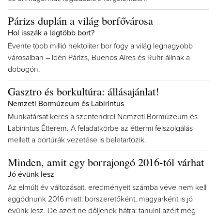
Párizs duplán a világ borfővárosa
Hol isszák a legtöbb bort?
Évente több millió hektoliter bor fogy a világ legnagyobb
városaiban – idén Párizs, Buenos Aires és Ruhr állnak a
dobogón.
Gasztro és borkultúra: állásajánlat!
Nemzeti Bormúzeum és Labirintus
Munkatársat keres a szentendrei Nemzeti Bormúzeum és
Labirintus Étterem. A feladatkörbe az éttermi felszolgálás
mellett a bortúrák vezetése is beletartozik.
Minden, amit egy borrajongó 2016-tól várhat
Jó évünk lesz
Az elmúlt év változásait, eredményeit számba véve nem kell
aggódnunk 2016 miatt: borszeretőként, magyarként is jó
évünk lesz. De azért ne dőljenek hátra: tanulni azért még