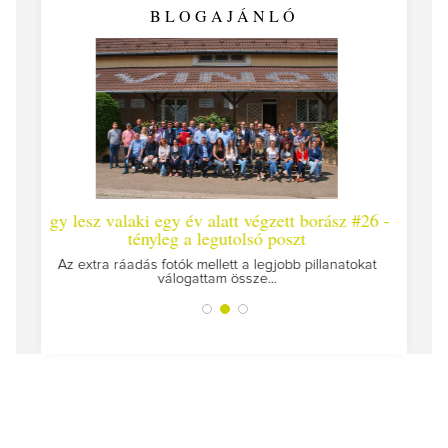
BLOGAJÁNLÓ
y év alatt végzett borász #26 -
Így lesz valaki egy év alatt 
g a legutolsó poszt
Megírtuk a modulzáró vizsgákat, m
az utolsó...
tók mellett a legjobb pillanatokat
logattam össze...