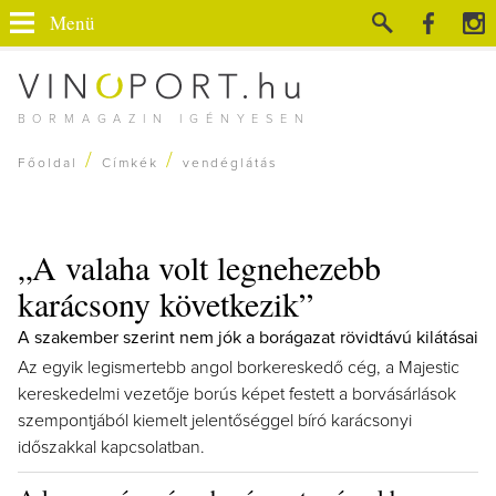
Menü
BORMAGAZIN IGÉNYESEN
/
/
Főoldal
Címkék
vendéglátás
„A valaha volt legnehezebb
karácsony következik”
A szakember szerint nem jók a borágazat rövidtávú kilátásai
Az egyik legismertebb angol borkereskedő cég, a Majestic
kereskedelmi vezetője borús képet festett a borvásárlások
szempontjából kiemelt jelentőséggel bíró karácsonyi
időszakkal kapcsolatban.