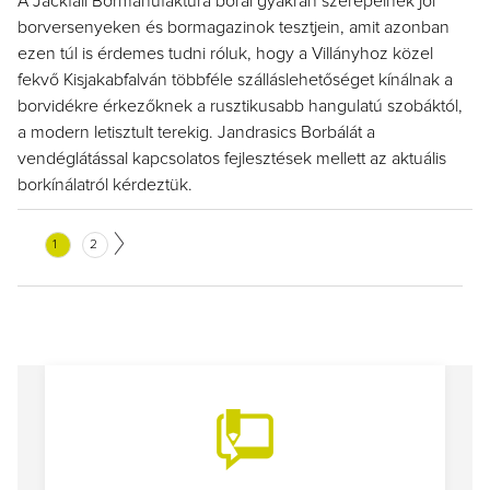
A Jackfall Bormanufaktúra borai gyakran szerepelnek jól
borversenyeken és bormagazinok tesztjein, amit azonban
ezen túl is érdemes tudni róluk, hogy a Villányhoz közel
fekvő Kisjakabfalván többféle szálláslehetőséget kínálnak a
borvidékre érkezőknek a rusztikusabb hangulatú szobáktól,
a modern letisztult terekig. Jandrasics Borbálát a
vendéglátással kapcsolatos fejlesztések mellett az aktuális
borkínálatról kérdeztük.
1
2