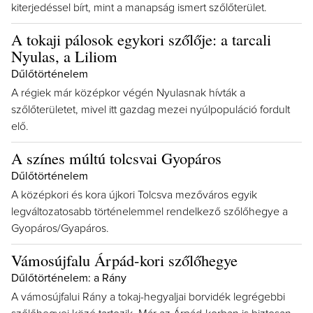
kiterjedéssel bírt, mint a manapság ismert szőlőterület.
A tokaji pálosok egykori szőlője: a tarcali
Nyulas, a Liliom
Dűlőtörténelem
A régiek már középkor végén Nyulasnak hívták a
szőlőterületet, mivel itt gazdag mezei nyúlpopuláció fordult
elő.
A színes múltú tolcsvai Gyopáros
Dűlőtörténelem
A középkori és kora újkori Tolcsva mezőváros egyik
legváltozatosabb történelemmel rendelkező szőlőhegye a
Gyopáros/Gyapáros.
Vámosújfalu Árpád-kori szőlőhegye
Dűlőtörténelem: a Rány
A vámosújfalui Rány a tokaj-hegyaljai borvidék legrégebbi