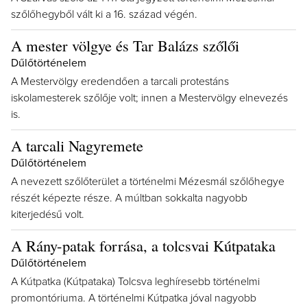
szőlőhegyből vált ki a 16. század végén.
A mester völgye és Tar Balázs szőlői
Dűlőtörténelem
A Mestervölgy eredendően a tarcali protestáns
iskolamesterek szőlője volt; innen a Mestervölgy elnevezés
is.
A tarcali Nagyremete
Dűlőtörténelem
A nevezett szőlőterület a történelmi Mézesmál szőlőhegye
részét képezte része. A múltban sokkalta nagyobb
kiterjedésű volt.
A Rány-patak forrása, a tolcsvai Kútpataka
Dűlőtörténelem
A Kútpatka (Kútpataka) Tolcsva leghíresebb történelmi
promontóriuma. A történelmi Kútpatka jóval nagyobb