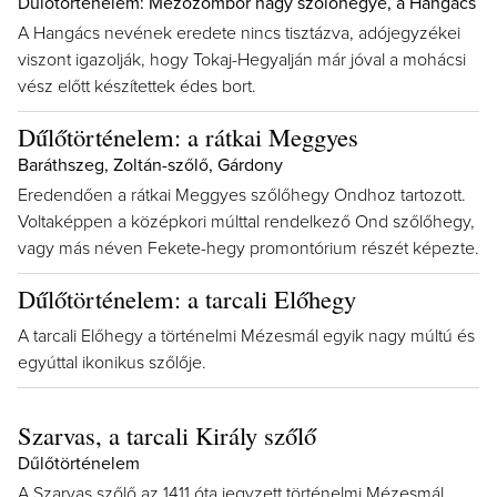
Dűlőtörténelem: Mezőzombor nagy szőlőhegye, a Hangács
A Hangács nevének eredete nincs tisztázva, adójegyzékei
viszont igazolják, hogy Tokaj-Hegyalján már jóval a mohácsi
vész előtt készítettek édes bort.
Dűlőtörténelem: a rátkai Meggyes
Baráthszeg, Zoltán-szőlő, Gárdony
Eredendően a rátkai Meggyes szőlőhegy Ondhoz tartozott.
Voltaképpen a középkori múlttal rendelkező Ond szőlőhegy,
vagy más néven Fekete-hegy promontórium részét képezte.
Dűlőtörténelem: a tarcali Előhegy
A tarcali Előhegy a történelmi Mézesmál egyik nagy múltú és
egyúttal ikonikus szőlője.
Szarvas, a tarcali Király szőlő
Dűlőtörténelem
A Szarvas szőlő az 1411 óta jegyzett történelmi Mézesmál