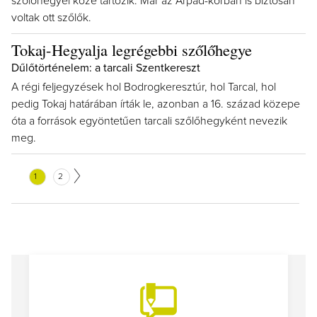
szőlőhegyei közé tartozik. Már az Árpád-korban is biztosan
voltak ott szőlők.
Tokaj-Hegyalja legrégebbi szőlőhegye
Dűlőtörténelem: a tarcali Szentkereszt
A régi feljegyzések hol Bodrogkeresztúr, hol Tarcal, hol
pedig Tokaj határában írták le, azonban a 16. század közepe
óta a források egyöntetűen tarcali szőlőhegyként nevezik
meg.
1
2