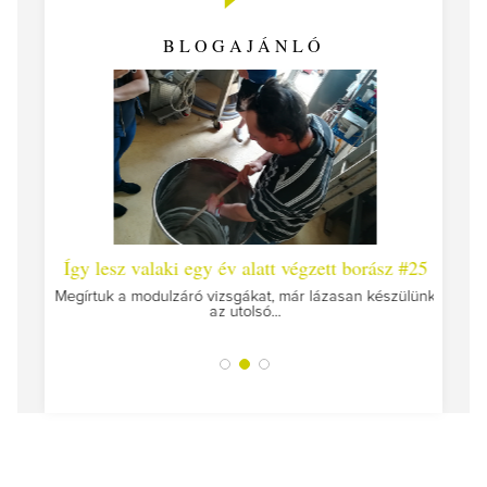
BLOGAJÁNLÓ
 #26 -
Így lesz valaki egy év alatt végzett borász #25
Így l
Megírtuk a modulzáró vizsgákat, már lázasan készülünk
az utolsó...
tokat
A jár