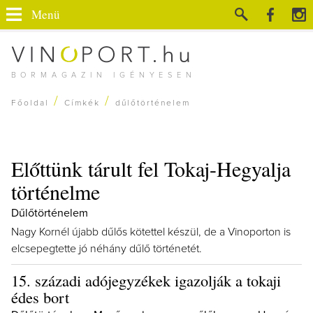
Menü
BORMAGAZIN IGÉNYESEN
/
/
Főoldal
Címkék
dűlőtörténelem
Előttünk tárult fel Tokaj-Hegyalja
történelme
Dűlőtörténelem
Nagy Kornél újabb dűlős kötettel készül, de a Vinoporton is
elcsepegtette jó néhány dűlő történetét.
15. századi adójegyzékek igazolják a tokaji
édes bort