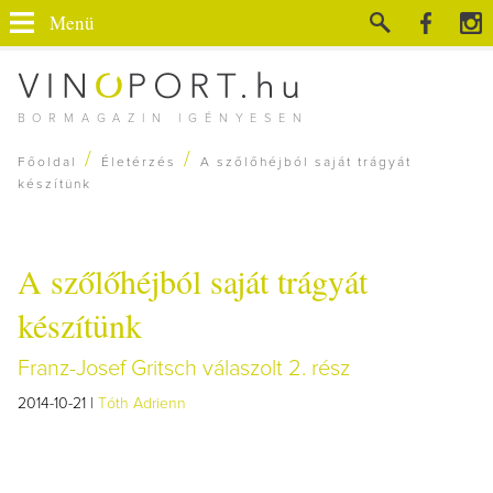
Menü
BORMAGAZIN IGÉNYESEN
/
/
Főoldal
Életérzés
A szőlőhéjból saját trágyát
készítünk
A szőlőhéjból saját trágyát
készítünk
Franz-Josef Gritsch válaszolt 2. rész
2014-10-21 |
Tóth Adrienn