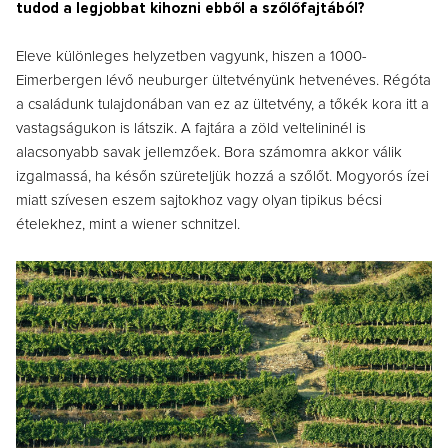
tudod a legjobbat kihozni ebből a szőlőfajtából?
Eleve különleges helyzetben vagyunk, hiszen a 1000-
Eimerbergen lévő neuburger ültetvényünk hetvenéves. Régóta
a családunk tulajdonában van ez az ültetvény, a tőkék kora itt a
vastagságukon is látszik. A fajtára a zöld veltelininél is
alacsonyabb savak jellemzőek. Bora számomra akkor válik
izgalmassá, ha későn szüreteljük hozzá a szőlőt. Mogyorós ízei
miatt szívesen eszem sajtokhoz vagy olyan tipikus bécsi
ételekhez, mint a wiener schnitzel.