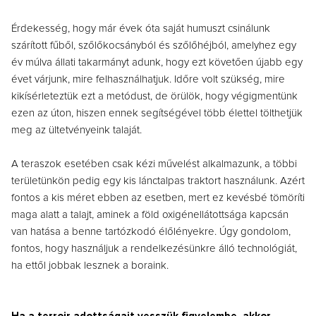
Érdekesség, hogy már évek óta saját humuszt csinálunk
szárított fűből, szőlőkocsányból és szőlőhéjból, amelyhez egy
év múlva állati takarmányt adunk, hogy ezt követően újabb egy
évet várjunk, mire felhasználhatjuk. Időre volt szükség, mire
kikísérleteztük ezt a metódust, de örülök, hogy végigmentünk
ezen az úton, hiszen ennek segítségével több élettel tölthetjük
meg az ültetvényeink talaját.
A teraszok esetében csak kézi művelést alkalmazunk, a többi
területünkön pedig egy kis lánctalpas traktort használunk. Azért
fontos a kis méret ebben az esetben, mert ez kevésbé tömöríti
maga alatt a talajt, aminek a föld oxigénellátottsága kapcsán
van hatása a benne tartózkodó élőlényekre. Úgy gondolom,
fontos, hogy használjuk a rendelkezésünkre álló technológiát,
ha ettől jobbak lesznek a boraink.