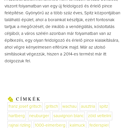
viszont folyamatban van egy új feldolgozó és érlelő pince
felépítése. Gyönyörű az a több száz éves, Spitz központjában
található épület, ahol a borainkat készítjük, ezért fontosnak
tartjuk a megőrzését, de inkább a vendéglátás, kóstoltatás
céljából, a város szélén azonban már folyamatban van az
építkezés, egy olyan feldolgozó és érlelő pince kialakítására,
ahol végre kényelmesen elférünk majd. Már az utolsó
simításokat végezzük, hiszen a 2014-es termést már itt
dolgozzuk fel.
CÍMKÉK
franz josef gritsch
gritsch
wachau
ausztria
spitz
hartberg
neuburger
sauvignon blanc
zöld veltelini
rajnai rizling
1000-eimerberg
kalmuck
federspiel