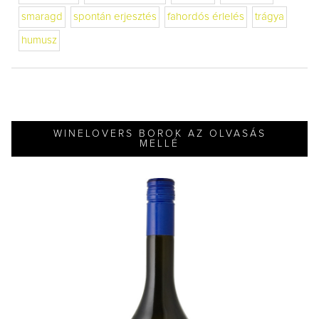
smaragd
spontán erjesztés
fahordós érlelés
trágya
humusz
WINELOVERS BOROK AZ OLVASÁS
MELLÉ