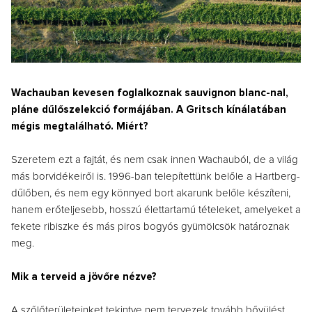
Wachauban kevesen foglalkoznak sauvignon blanc-nal,
pláne dűlőszelekció formájában. A Gritsch kínálatában
mégis megtalálható. Miért?
Szeretem ezt a fajtát, és nem csak innen Wachauból, de a világ
más borvidékeiről is. 1996-ban telepítettünk belőle a Hartberg-
dűlőben, és nem egy könnyed bort akarunk belőle készíteni,
hanem erőteljesebb, hosszú élettartamú tételeket, amelyeket a
fekete ribiszke és más piros bogyós gyümölcsök határoznak
meg.
Mik a terveid a jövőre nézve?
A szőlőterületeinket tekintve nem tervezek tovább bővülést,