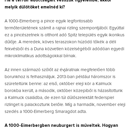
Ha a terroir adottságait vesszük figyelembe, akkor
melyik dűlőtöket emelnéd ki?
A 1000-Eimerberg a pince egyik legfontosabb
termőterületének számít a rajnai rizling szempontjából. Egyúttal
ez a pincészetnek is otthont adó Spitz település egyik ikonikus
dűlője. A meredek, köves teraszokon húzódó tőkék a déli
fekvésből és a Duna közvetlen közelségéből adódóan egyedi
mikroklimatikus adottságokkal bírnak.
Az innen származó szőlőt az évjáratnak megfelelően több
borunkhoz is felhasználjuk. 2013-ban például háromszor is
szüreteltünk benne: az első, október eleji kör a Kalmuck
borokba került, a második, október közepiből is házasítottunk
a Kalmuck családba, de ezen túl dűlőszelektált federspiel
rizlinget is palackoztunk belőle. Míg a harmadik, november eleji
szedés a 1000-Eimerberg Smaragdot adta.
A 1000-Eimerbergben neuburgert is műveltek. Hogyan