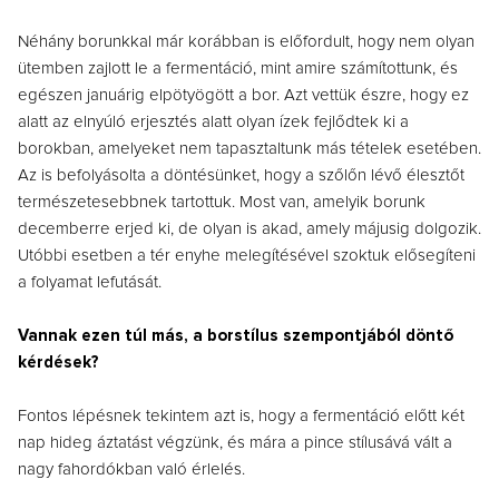
Néhány borunkkal már korábban is előfordult, hogy nem olyan
ütemben zajlott le a fermentáció, mint amire számítottunk, és
egészen januárig elpötyögött a bor. Azt vettük észre, hogy ez
alatt az elnyúló erjesztés alatt olyan ízek fejlődtek ki a
borokban, amelyeket nem tapasztaltunk más tételek esetében.
Az is befolyásolta a döntésünket, hogy a szőlőn lévő élesztőt
természetesebbnek tartottuk. Most van, amelyik borunk
decemberre erjed ki, de olyan is akad, amely májusig dolgozik.
Utóbbi esetben a tér enyhe melegítésével szoktuk elősegíteni
a folyamat lefutását.
Vannak ezen túl más, a borstílus szempontjából döntő
kérdések?
Fontos lépésnek tekintem azt is, hogy a fermentáció előtt két
nap hideg áztatást végzünk, és mára a pince stílusává vált a
nagy fahordókban való érlelés.