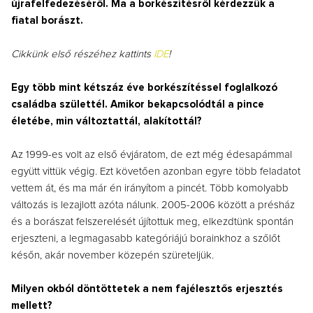
újrafelfedezéséről. Ma a borkészítésről kérdezzük a
fiatal borászt.
Cikkünk első részéhez kattints
IDE
!
Egy több mint kétszáz éve borkészítéssel foglalkozó
családba születtél. Amikor bekapcsolódtál a pince
életébe, min változtattál, alakítottál?
Az 1999-es volt az első évjáratom, de ezt még édesapámmal
együtt vittük végig. Ezt követően azonban egyre több feladatot
vettem át, és ma már én irányítom a pincét. Több komolyabb
változás is lezajlott azóta nálunk. 2005-2006 között a présház
és a borászat felszerelését újítottuk meg, elkezdtünk spontán
erjeszteni, a legmagasabb kategóriájú borainkhoz a szőlőt
későn, akár november közepén szüreteljük.
Milyen okból döntöttetek a nem fajélesztős erjesztés
mellett?