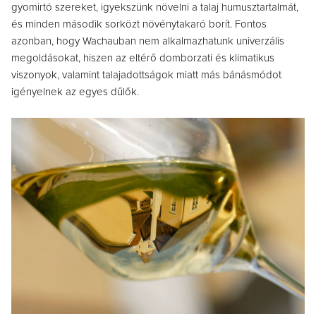
gyomirtó szereket, igyekszünk növelni a talaj humusztartalmát,
és minden második sorközt növénytakaró borít. Fontos
azonban, hogy Wachauban nem alkalmazhatunk univerzális
megoldásokat, hiszen az eltérő domborzati és klimatikus
viszonyok, valamint talajadottságok miatt más bánásmódot
igényelnek az egyes dűlők.