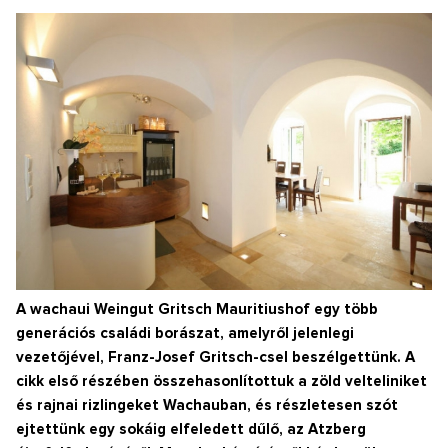
A wachaui Weingut Gritsch Mauritiushof egy több
generációs családi borászat, amelyről jelenlegi
vezetőjével, Franz-Josef Gritsch-csel beszélgettünk. A
cikk első részében összehasonlítottuk a zöld velteliniket
és rajnai rizlingeket Wachauban, és részletesen szót
ejtettünk egy sokáig elfeledett dűlő, az Atzberg