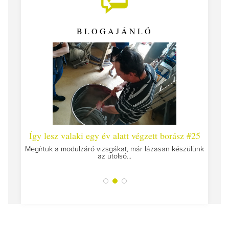
BLOGAJÁNLÓ
 #26 -
Így lesz valaki egy év alatt végzett borász #25
Így l
Megírtuk a modulzáró vizsgákat, már lázasan készülünk
az utolsó...
tokat
A jár