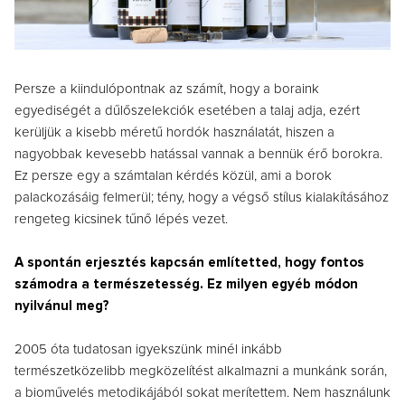
Persze a kiindulópontnak az számít, hogy a boraink
egyediségét a dűlőszelekciók esetében a talaj adja, ezért
kerüljük a kisebb méretű hordók használatát, hiszen a
nagyobbak kevesebb hatással vannak a bennük érő borokra.
Ez persze egy a számtalan kérdés közül, ami a borok
palackozásáig felmerül; tény, hogy a végső stílus kialakításához
rengeteg kicsinek tűnő lépés vezet.
A spontán erjesztés kapcsán említetted, hogy fontos
számodra a természetesség. Ez milyen egyéb módon
nyilvánul meg?
2005 óta tudatosan igyekszünk minél inkább
természetközelibb megközelítést alkalmazni a munkánk során,
a bioművelés metodikájából sokat merítettem. Nem használunk