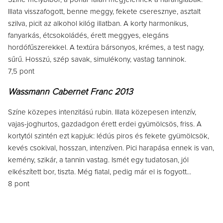
Illata visszafogott, benne meggy, fekete cseresznye, asztalt
szilva, picit az alkohol kilóg illatban. A korty harmonikus,
fanyarkás, étcsokoládés, érett meggyes, elegáns
hordófűszerekkel. A textúra bársonyos, krémes, a test nagy,
sűrű. Hosszú, szép savak, simulékony, vastag tanninok.
7,5 pont
Wassmann Cabernet Franc 2013
Színe közepes intenzitású rubin. Illata közepesen intenzív,
vajas-joghurtos, gazdadgon érett erdei gyümölcsös, friss. A
kortytól szintén ezt kapjuk: lédús piros és fekete gyümölcsök,
kevés csokival, hosszan, intenzíven. Pici harapása ennek is van,
kemény, szikár, a tannin vastag. Ismét egy tudatosan, jól
elkészített bor, tiszta. Még fiatal, pedig már el is fogyott...
8 pont