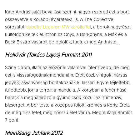
Kató András saját bevallása szerint nagyon szereti ezt a bort,
összevetve a korábbi évjárataival is. A The Collective
sorozatot
Isabelle Legeron MW karolta fel
, a borok nagyrészt
külföldön keltek el. Itthon az Onyx, a Borkonyha, a Mák és a
Bock Bisztró vásárolt be belőlük, tudtuk meg Andrástól.
Hollóvár (Takács Lajos) Furmint 2011
Színe citrom, illata az előzőnél valamivel intenzívebb, de még
ezt is visszafogottnak mondanám. Érett őszi, virágok, hársas
jegyek, ásványosság bontakoznak ki lassan. Egyre fejlettebb,
fülledtebb, jön a terroir, a mandula. A kortyban a fehér húsú
barack a meghatározó a gyümölcsök közül, az íz intenzív,
bizserget. A bor teste a közepes fölött, krémes a korty. Érett,
de még friss tétel, még hosszú élet vár rá. Megmutatja Somlót.
7 pont
Meinklang Juhfark 2012