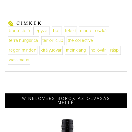
CÍMKÉK
borkóstoló
jegyzet
bott
teleki
maurer oszkár
terra hungarica
terroir club
the collective
régen minden
királyudvar
meinklang
hollóvár
ráspi
wassmann
WINELOVERS BOROK AZ OLVASÁS
MELLÉ