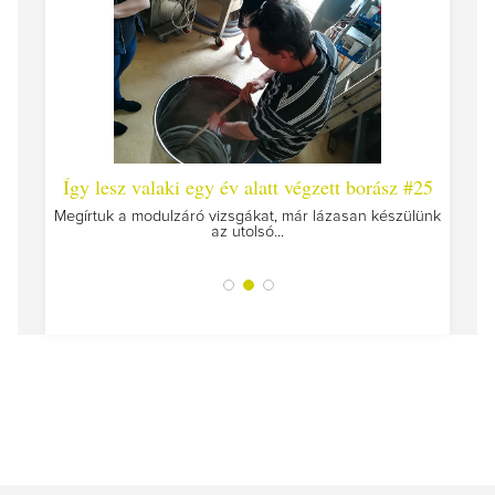
 #26 -
Így lesz valaki egy év alatt végzett borász #25
Így l
Megírtuk a modulzáró vizsgákat, már lázasan készülünk
az utolsó...
tokat
A jár