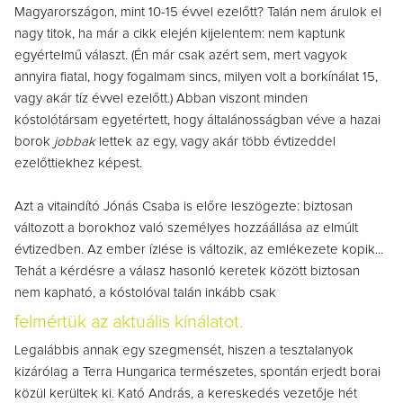
Magyarországon, mint 10-15 évvel ezelőtt? Talán nem árulok el
nagy titok, ha már a cikk elején kijelentem: nem kaptunk
egyértelmű választ. (Én már csak azért sem, mert vagyok
annyira fiatal, hogy fogalmam sincs, milyen volt a borkínálat 15,
vagy akár tíz évvel ezelőtt.)
Abban viszont minden
kóstolótársam egyetértett, hogy általánosságban véve a hazai
borok
jobbak
lettek az egy, vagy akár több évtizeddel
ezelőttiekhez képest.
Azt a vitaindító
Jónás Csaba is előre leszögezte: biztosan
változott a borokhoz való személyes hozzáállása az elmúlt
évtizedben.
Az ember ízlése is változik, az emlékezete kopik...
Tehát a kérdésre a válasz hasonló keretek között biztosan
nem kapható, a kóstolóval talán inkább csak
felmértük az aktuális kínálatot.
Legalábbis annak egy szegmensét, hiszen a tesztalanyok
kizárólag a Terra Hungarica természetes, spontán erjedt borai
közül kerültek ki. Kató András, a kereskedés vezetője hét