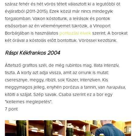
száraz fehér és hét vörös tételt választott ki a legutóbbi öt
évjáratból (2011-2015). Ezek közül már nincs mindegyik
forgalomban. Vakon kóstoltunk, a leírások és pontok
elsősorban az én véleményemet tükrözik, a Vinoport
Borbárjában is használatos
pontozási elvek
szerint. A borokat
két órával a kóstolás előtt bontottuk. Vörössel kezdtünk.
Ráspi Kékfrankos 2004
Áttetsző grafitos szél, de még rubintos mag. Illata intenzív,
tiszta. A korty azt adja vissza, amit az orrunk is mutat:
cseresznye, meggy, ribizli, sok fűszer, intenzíven. Kis
meggymagos jelleg, enyhén porózus a tannin, van
harapása
,
kitölti a szájat. Szép savak. Csaba szerint ez a bor egy
"kellemes meglepetés".
7 pont