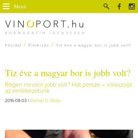
Menü
BORMAGAZIN IGÉNYESEN
/
/
Főoldal
Életérzés
Tíz éve a magyar bor is jobb volt?
Tíz éve a magyar bor is jobb volt?
Régen minden jobb volt? Hát persze – válaszolja
az emlékezetünk
2016-08-03 |
Bánlaki D. Stella