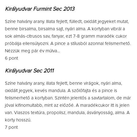
Királyudvar Furmint Sec 2013
Színe halvány arany. Illata fejlett, fülledt, oxidált jegyeket mutat,
benne birsalma, birsalma sajt, nyári alma. A kortyban vibrál a
sok almás-citrusos sav, fanyar, ezt 7-8 gramm maradék cukor
próbálja ellensúlyozni. A pince a stílusból azonnal felismerhető.
Nézzük meg pár év múlva...
6 pont
Királyudvar Sec 2011
Színe halvány arany, illata fejlett, benne virágok, nyári alma,
oxidált jegyek, kevés mandula. A szőlőfajta és a pince is
felismerhető a kortyban. Szintén jelentős a savtartalom, de már
jóval kifinomultabb, mint az előzőé. A maradékcukor itt is jelen
van. Viaszos textúra, propolisz, mandula, ásványosság, alma. A
korty hosszú.
7 pont