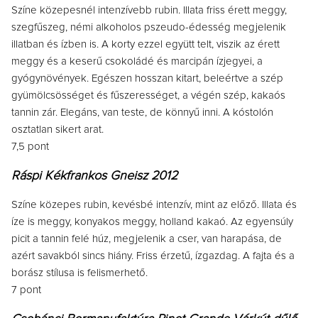
Színe közepesnél intenzívebb rubin. Illata friss érett meggy,
szegfűszeg, némi alkoholos pszeudo-édesség megjelenik
illatban és ízben is. A korty ezzel együtt telt, viszik az érett
meggy és a keserű csokoládé és marcipán ízjegyei, a
gyógynövények. Egészen hosszan kitart, beleértve a szép
gyümölcsösséget és fűszerességet, a végén szép, kakaós
tannin zár. Elegáns, van teste, de könnyű inni. A kóstolón
osztatlan sikert arat.
7,5 pont
Ráspi Kékfrankos Gneisz 2012
Színe közepes rubin, kevésbé intenzív, mint az előző. Illata és
íze is meggy, konyakos meggy, holland kakaó. Az egyensúly
picit a tannin felé húz, megjelenik a cser, van harapása, de
azért savakból sincs hiány. Friss érzetű, ízgazdag. A fajta és a
borász stílusa is felismerhető.
7 pont