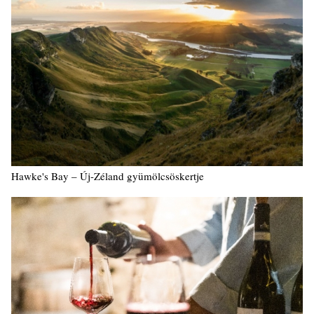
Hawke's Bay – Új-Zéland gyümölcsöskertje