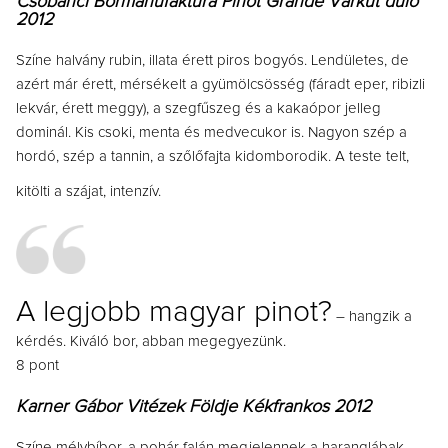
Csobánci Bormanufaktúra Pinot Grande Várkút dűlő
2012
Színe halvány rubin, illata érett piros bogyós. Lendületes, de
azért már érett, mérsékelt a gyümölcsösség (fáradt eper, ribizli
lekvár, érett meggy), a szegfűszeg és a kakaópor jelleg
dominál. Kis csoki, menta és medvecukor is. Nagyon szép a
hordó, szép a tannin, a szőlőfajta kidomborodik. A teste telt,
kitölti a szájat, intenzív.
A legjobb magyar pinot?
– hangzik a
kérdés. Kiváló bor, abban megegyezünk.
8 pont
Karner Gábor Vitézek Földje Kékfrankos 2012
Színe mélybíbor, a pohár falán megjelennek a haranglábak.