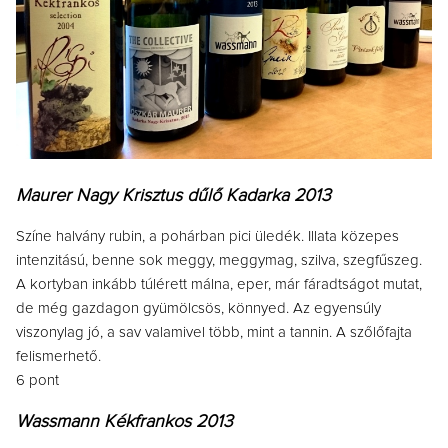
Maurer Nagy Krisztus dűlő Kadarka 2013
Színe halvány rubin, a pohárban pici üledék. Illata közepes
intenzitású, benne sok meggy, meggymag, szilva, szegfűszeg.
A kortyban inkább túlérett málna, eper, már fáradtságot mutat,
de még gazdagon gyümölcsös, könnyed. Az egyensúly
viszonylag jó, a sav valamivel több, mint a tannin. A szőlőfajta
felismerhető.
6 pont
Wassmann Kékfrankos 2013