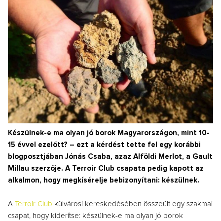
Készülnek-e ma olyan jó borok Magyarországon, mint 10-
15 évvel ezelőtt? – ezt a kérdést tette fel egy korábbi
blogposztjában Jónás Csaba, azaz Alföldi Merlot, a Gault
Millau szerzője. A Terroir Club csapata pedig kapott az
alkalmon, hogy megkísérelje bebizonyítani: készülnek.
A
Terroir Club
külvárosi kereskedésében összeült egy szakmai
csapat, hogy kiderítse: készülnek-e ma olyan jó borok