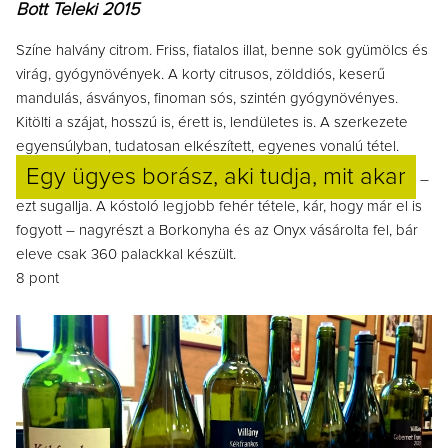
Bott Teleki 2015
Színe halvány citrom. Friss, fiatalos illat, benne sok gyümölcs és
virág, gyógynövények. A korty citrusos, zölddiós, keserű
mandulás, ásványos, finoman sós, szintén gyógynövényes.
Kitölti a szájat, hosszú is, érett is, lendületes is. A szerkezete
egyensúlyban, tudatosan elkészített, egyenes vonalú tétel.
Egy ügyes borász, aki tudja, mit akar
–
ezt sugallja. A kóstoló legjobb fehér tétele, kár, hogy már el is
fogyott – nagyrészt a Borkonyha és az Onyx vásárolta fel, bár
eleve csak 360 palackkal készült.
8 pont