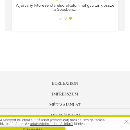
szülünk
A járvány kitörése óta első alkalommal gyűltünk össze
a Soósban,...
BORLEXIKON
IMPRESSZUM
MÉDIAAJÁNLAT
ADATVÉDELEM
A vinoport.hu oldal süti fájlokat (cookie-kat) használ szolgáltatásai
biztosításához. Az
adatvédelmi információkról
itt olvashat.