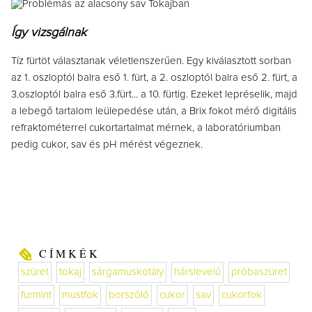
Így vizsgálnak
Tíz fürtöt választanak véletlenszerűen. Egy kiválasztott sorban
az 1. oszloptól balra eső 1. fürt, a 2. oszloptól balra eső 2. fürt, a
3.oszloptól balra eső 3.fürt... a 10. fürtig. Ezeket lepréselik, majd
a lebegő tartalom leülepedése után, a Brix fokot mérő digitális
refraktométerrel cukortartalmat mérnek, a laboratóriumban
pedig cukor, sav és pH mérést végeznek.
CÍMKÉK
szüret
tokaj
sárgamuskotály
hárslevelű
próbaszüret
furmint
mustfok
borszőlő
cukor
sav
cukorfok