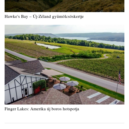
Hawke's Bay – Új-Zéland gyümölcsöskertje
Finger Lakes: Amerika új boros hotspotja