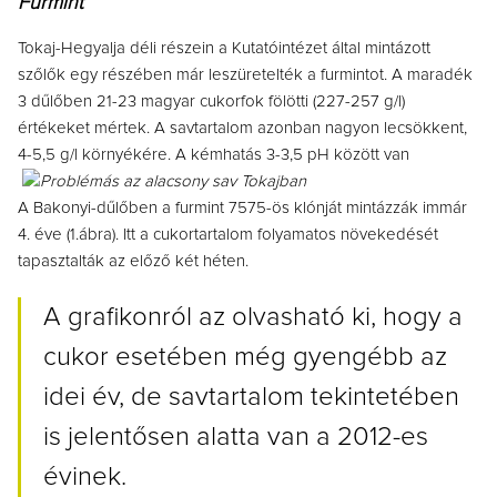
Furmint
Tokaj-Hegyalja déli részein a Kutatóintézet által mintázott
szőlők egy részében már leszüretelték a furmintot. A maradék
3 dűlőben 21-23 magyar cukorfok fölötti (227-257 g/l)
értékeket mértek. A savtartalom azonban nagyon lecsökkent,
4-5,5 g/l környékére. A kémhatás 3-3,5 pH között van
A Bakonyi-dűlőben a furmint 7575-ös klónját mintázzák immár
4. éve (1.ábra). Itt a cukortartalom folyamatos növekedését
tapasztalták az előző két héten.
A grafikonról az olvasható ki, hogy a
cukor esetében még gyengébb az
idei év, de savtartalom tekintetében
is jelentősen alatta van a 2012-es
évinek.