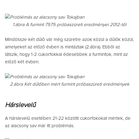
1.ábra A furmint 7575 próbaszüreti eredményei 2012-től
Mindössze két dűlő vár még szüretre azok közül a dűlők közül,
amelyeket az előző évben is mintáztak (2.ábra). Ebből az
látszik, hogy 1-2 cukorfokkal édesebbek a furmintok, mint az
előző két évben.
2.ábra Két dűlőben mért furmint próbaszüreti eredmények
Hárslevelű
A hárslevelű esetében 21-22 közötti cukorfokokat mértek, de
az alacsony sav már itt problémás.