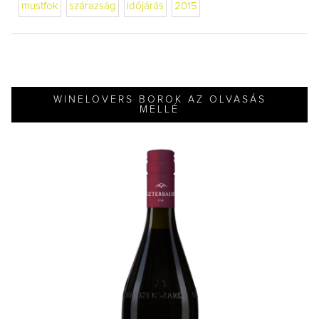
mustfok
szárazság
időjárás
2015
WINELOVERS BOROK AZ OLVASÁS
MELLÉ