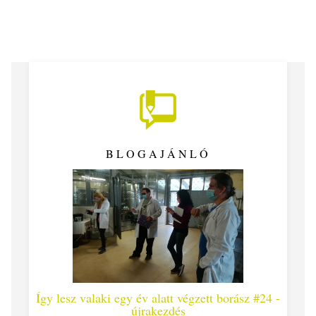
BLOGAJÁNLÓ
z #25
Így lesz valaki egy év alatt végzett borász #24 -
újrakezdés