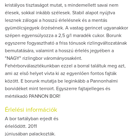
kristályos tisztaságot mutat, s mindemellett savai nem
élesek, sokkal inkább szélesek. Stabil alapot nyújtva
lesznek zálogai a hosszú érlelésnek és a mentás
gyümölcsjegyek őrzésének. A vastag gerincet ugyanakkor
szépen egyensúlyozza a 2,5 g/l maradék cukor. Borunk
egyszerre fogyasztható a friss tónusok rizlingváltozatának
bemutatására, valamint a hosszú érlelés jegyében a
"NAGY" rizlingbor várományosaként.
Fehérborválasztékunkban ezzel a borral találtuk meg azt,
ami az első helyet vívta ki az egyenlően fontos fajták
között. E borunk mutatja be leginkább a Pannonhalmi
borvidéket mint terroirt. Egyszerre fajtajelleges és
mértékadó PANNON BOR!
Érlelési információk
A bor tartályban erjedt és
érlelődött. 2011
júniusában palackozták.