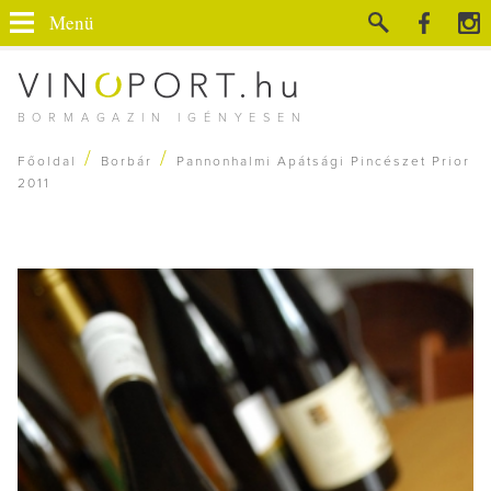
Menü
BORMAGAZIN IGÉNYESEN
/
/
Főoldal
Borbár
Pannonhalmi Apátsági Pincészet Prior
2011