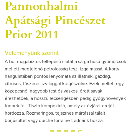
Pannonhalmi
Apátsági Pincészet
Prior 2011
Véleményünk szerint
A bor magabiztos fellépésű illatát a sárga húsú gyümölcsök
mellett megjelenő petrolosság teszi izgalmassá. A korty
hangulatában pontos lenyomata az illatnak, gazdag,
citrusos, fűszeres ízvilággal kiegészülve. Ezek mellett egy
közepesnél nagyobb test és vaskos, érett savak
érezhetőek, a hosszú lecsengésben pedig gyógynövények
tűnnek fel. Tiszta kompozíció, amely az évjárat erejét
hordozza. Rozmaringos, tejszínes mártással tálalt
borjúsültet vagy quiche lorraine-t adnánk hozzá.