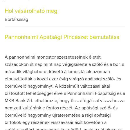
Hol vásárolható meg
Bortársaság
Pannonhalmi Apátsági Pincészet bemutatása
A pannonhalmi monostor szerzeteseinek életét
századokon át nap mint nap végigkísérte a szőlő és a bor, a
második világháborút követő államosítások azonban
elpusztították a közel ezer évig virágzó apátsági szőlő- és
borművelő hagyományt. A közelmúlt változásai által
biztosított lehetőséggel élve a Pannonhalmi Főapátság és a
MKB Bank Zrt. elhatározta, hogy összefogással visszahozza
nemzeti kultúránk e fontos részét. Az apátsági szőlő- és
borművelő hagyomány újrateremtése a régi apátsági
birtokok egy részének visszavásárlását követően a
szőlőtelepítési programmal kezdődött, majd az új pince és