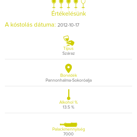
Értékelésünk
A kóstolás dátuma:
2012-10-17
Típus
Száraz
Borvidék
Pannonhalma-Sokoróalja
Alkohol %
13.5 %
Palackmennyiség
7000