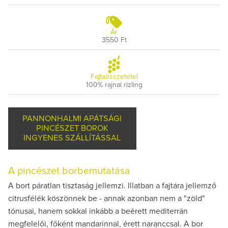
Ár
3550 Ft
Fajtaösszetétel
100% rajnai rizling
PANNONHALMI APÁTSÁGI
PINCÉSZET BOROK
INGYENES SZÁLLÍTÁSSAL
A pincészet borbemutatása
A bort páratlan tisztaság jellemzi. Illatban a fajtára jellemző
citrusfélék köszönnek be - annak azonban nem a "zöld"
tónusai, hanem sokkal inkább a beérett mediterrán
megfelelői, főként mandarinnal, érett naranccsal. A bor