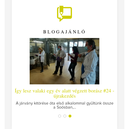
BLOGAJÁNLÓ
z #25
Így lesz valaki egy év alatt végzett borász #24 -
újrakezdés
szülünk
A járvány kitörése óta első alkalommal gyűltünk össze
a Soósban,...