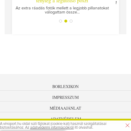
egutolsó poszt
Megírtuk a modulzáró vizsgákat, már lá
az utolsó...
llett a legjobb pillanatokat
tam össze...
BORLEXIKON
IMPRESSZUM
MÉDIAAJÁNLAT
ADATVÉDELEM
A vinoport.hu oldal süti fájlokat (cookie-kat) használ szolgáltatásai
biztosításához. Az
adatvédelmi információkról
itt olvashat.