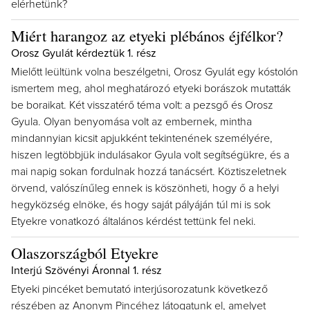
elérhetünk?
Miért harangoz az etyeki plébános éjfélkor?
Orosz Gyulát kérdeztük 1. rész
Mielőtt leültünk volna beszélgetni, Orosz Gyulát egy kóstolón
ismertem meg, ahol meghatározó etyeki borászok mutatták
be boraikat. Két visszatérő téma volt: a pezsgő és Orosz
Gyula. Olyan benyomása volt az embernek, mintha
mindannyian kicsit apjukként tekintenének személyére,
hiszen legtöbbjük indulásakor Gyula volt segítségükre, és a
mai napig sokan fordulnak hozzá tanácsért. Köztiszeletnek
örvend, valószínűleg ennek is köszönheti, hogy ő a helyi
hegyközség elnöke, és hogy saját pályáján túl mi is sok
Etyekre vonatkozó általános kérdést tettünk fel neki.
Olaszországból Etyekre
Interjú Szövényi Áronnal 1. rész
Etyeki pincéket bemutató interjúsorozatunk következő
részében az Anonym Pincéhez látogatunk el, amelyet