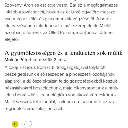
Szövényi Áron és családja vezet. Bár ez a megfogalmazás
inkább a jövőt sejteti, hiszen az öt lurkó egyelőre messze
van még a szőlő- és pincemunkák végzésétől. A borok
elnevezésében mindenesetre már szerepelnek. Mielőtt
azonban rátérnénk az Ötlett Rozéra, induljunk a történet
elejétől!
A gyümölcsösségen és a lendületen sok múlik
Molnár Pétert kérdeztük 2. rész
A tokaji Patricius Borház birtokigazgatójával folytatott
beszélgetésünk első részében a pincészet filozófiájának
alapjáról, a dűlőszelektáltan feldolgozott tételekből készült
házasításokról beszélgettünk, majd elkanyarodtunk a múlt-
jelen borkészítési technológiáira vonatkozó kérdéskörhöz.
Ma itt vesszük fel a fonalat, a vinum ordinariumnál, azaz a
régi idők száraz tokaji boránál.
1
2