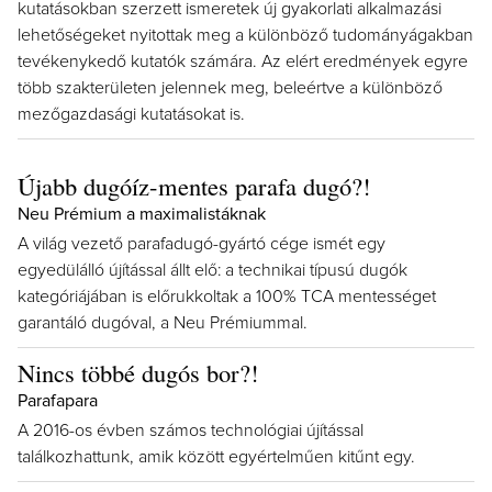
kutatásokban szerzett ismeretek új gyakorlati alkalmazási
lehetőségeket nyitottak meg a különböző tudományágakban
tevékenykedő kutatók számára. Az elért eredmények egyre
több szakterületen jelennek meg, beleértve a különböző
mezőgazdasági kutatásokat is.
Újabb dugóíz-mentes parafa dugó?!
Neu Prémium a maximalistáknak
A világ vezető parafadugó-gyártó cége ismét egy
egyedülálló újítással állt elő: a technikai típusú dugók
kategóriájában is előrukkoltak a 100% TCA mentességet
garantáló dugóval, a Neu Prémiummal.
Nincs többé dugós bor?!
Parafapara
A 2016-os évben számos technológiai újítással
találkozhattunk, amik között egyértelműen kitűnt egy.