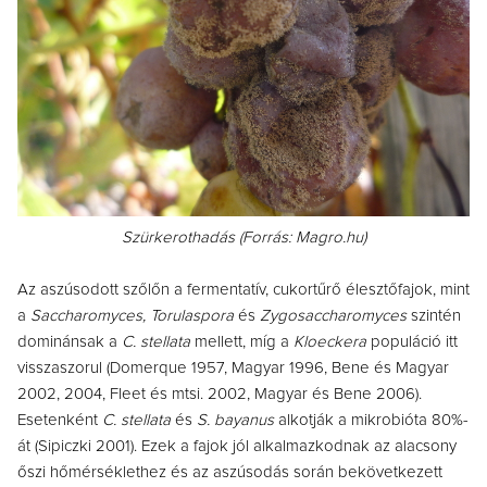
Szürkerothadás (Forrás: Magro.hu)
Az aszúsodott szőlőn a fermentatív, cukortűrő élesztőfajok, mint
a
Saccharomyces, Torulaspora
és
Zygosaccharomyces
szintén
dominánsak a
C. stellata
mellett, míg a
Kloeckera
populáció itt
visszaszorul (Domerque 1957, Magyar 1996, Bene és Magyar
2002, 2004, Fleet és mtsi. 2002, Magyar és Bene 2006).
Esetenként
C. stellata
és
S. bayanus
alkotják a mikrobióta 80%-
át (Sipiczki 2001). Ezek a fajok jól alkalmazkodnak az alacsony
őszi hőmérséklethez és az aszúsodás során bekövetkezett