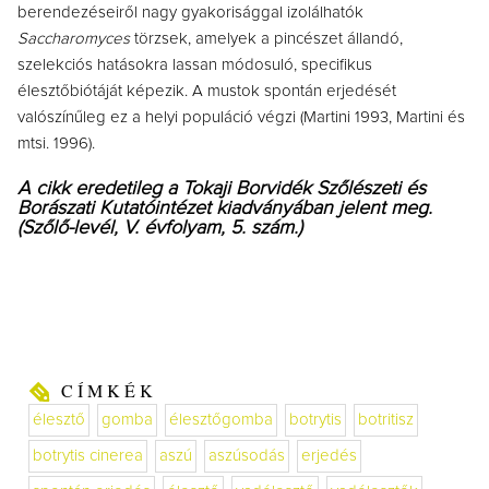
berendezéseiről nagy gyakorisággal izolálhatók
Saccharomyces
törzsek, amelyek a pincészet állandó,
szelekciós hatásokra lassan módosuló, specifikus
élesztőbiótáját képezik. A mustok spontán erjedését
valószínűleg ez a helyi populáció végzi (Martini 1993, Martini és
mtsi. 1996).
A cikk eredetileg a Tokaji Borvidék Szőlészeti és
Borászati Kutatóintézet kiadványában jelent meg.
(Szőlő-levél, V. évfolyam, 5. szám.)
CÍMKÉK
élesztő
gomba
élesztőgomba
botrytis
botritisz
botrytis cinerea
aszú
aszúsodás
erjedés