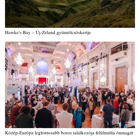
Hawke's Bay – Új-Zéland gyümölcsöskertje
Közép-Európa legfontosabb boros találkozója felülmúlta önmagát