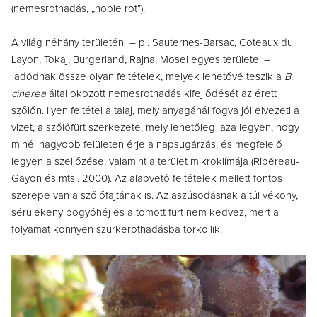
(nemesrothadás, „noble rot”).
A világ néhány területén – pl. Sauternes-Barsac, Coteaux du
Layon, Tokaj, Burgerland, Rajna, Mosel egyes területei –
adódnak össze olyan feltételek, melyek lehetővé teszik a
B.
cinerea
által okozott nemesrothadás kifejlődését az érett
szőlőn. Ilyen feltétel a talaj, mely anyagánál fogva jól elvezeti a
vizet, a szőlőfürt szerkezete, mely lehetőleg laza legyen, hogy
minél nagyobb felületen érje a napsugárzás, és megfelelő
legyen a szellőzése, valamint a terület mikroklímája (Ribéreau-
Gayon és mtsi. 2000). Az alapvető feltételek mellett fontos
szerepe van a szőlőfajtának is. Az aszúsodásnak a túl vékony,
sérülékeny bogyóhéj és a tömött fürt nem kedvez, mert a
folyamat könnyen szürkerothadásba torkollik.