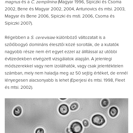
magnus
és a
C. zemplinina
(Magyar 1996, Sipiczki és Csoma
2002, Bene és Magyar 2002, 2004, Antunovics és mtsi. 2003,
Magyar és Bene 2006, Sipiczki és msti. 2006, Csoma és
Sipiczki 2007).
Régebben a
S. cerevisiae
különböző változatait is a
szőlőbogyó domináns élesztői közé sorolták, de a kutatók
nagyobb része nem ért egyet ezzel az állítással az utóbbi
évtizedekben elvégzett vizsgálatok alapján. A jelenlegi
módszerekkel vagy nem izolálhatók, vagy csak jelentéktelen
számban, mely nem haladja meg az 50 sejt/g értéket, de ennél
lényegesen alacsonyabb is lehet (Eperjesi és mtsi. 1998, Fleet
és mtsi. 2002).