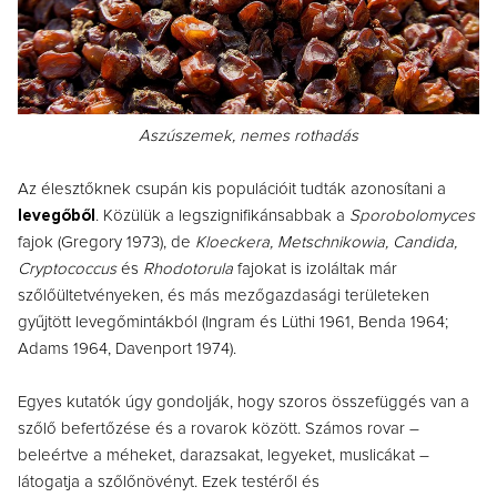
Aszúszemek, nemes rothadás
Az élesztőknek csupán kis populációit tudták azonosítani a
levegőből
. Közülük a legszignifikánsabbak a
Sporobolomyces
fajok (Gregory 1973), de
Kloeckera, Metschnikowia, Candida,
Cryptococcus
és
Rhodotorula
fajokat is izoláltak már
szőlőültetvényeken, és más mezőgazdasági területeken
gyűjtött levegőmintákból (Ingram és Lüthi 1961, Benda 1964;
Adams 1964, Davenport 1974).
Egyes kutatók úgy gondolják, hogy szoros összefüggés van a
szőlő befertőzése és a rovarok között. Számos rovar –
beleértve a méheket, darazsakat, legyeket, muslicákat –
látogatja a szőlőnövényt. Ezek testéről és