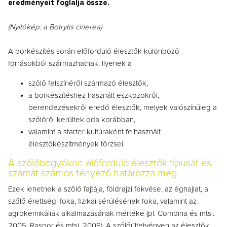
eredményeit foglalja össze.
(Nyitókép: a Botrytis cinerea)
A borkészítés során előforduló élesztők különböző
forrásokból származhatnak. Ilyenek a
szőlő felszínéről származó élesztők,
a borkészítéshez használt eszközökről,
berendezésekről eredő élesztők, melyek valószínűleg a
szőlőről kerültek oda korábban,
valamint a starter kultúraként felhasznált
élesztőkészítmények törzsei.
A szőlőbogyókon előforduló élesztők típusát és
számát számos tényező határozza meg
Ezek lehetnek a szőlő fajtája, földrajzi fekvése, az éghajlat, a
szőlő érettségi foka, fizikai sérülésének foka, valamint az
agrokemikáliák alkalmazásának mértéke (pl. Combina és mtsi.
2005, Raspor és mtsi. 2006). A szőlőültetvényen az élesztők