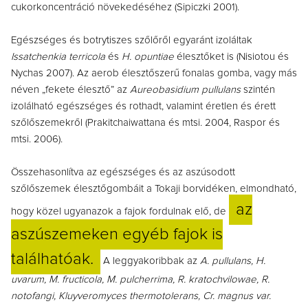
cukorkoncentráció növekedéséhez (Sipiczki 2001).
Egészséges és botrytiszes szőlőről egyaránt izoláltak
Issatchenkia terricola
és
H. opuntiae
élesztőket is (Nisiotou és
Nychas 2007). Az aerob élesztőszerű fonalas gomba, vagy más
néven „fekete élesztő” az
Aureobasidium pullulans
szintén
izolálható egészséges és rothadt, valamint éretlen és érett
szőlőszemekről (Prakitchaiwattana és mtsi. 2004, Raspor és
mtsi. 2006).
Összehasonlítva az egészséges és az aszúsodott
szőlőszemek élesztőgombáit a Tokaji borvidéken, elmondható,
az
hogy közel ugyanazok a fajok fordulnak elő, de
aszúszemeken egyéb fajok is
találhatóak.
A leggyakoribbak az
A. pullulans, H.
uvarum, M. fructicola, M. pulcherrima, R. kratochvilowae, R.
notofangi, Kluyveromyces thermotolerans, Cr. magnus var.