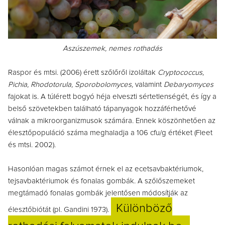
Aszúszemek, nemes rothadás
Raspor és mtsi. (2006) érett szőlőről izoláltak
Cryptococcus,
Pichia, Rhodotorula, Sporobolomyces,
valamint
Debaryomyces
fajokat is. A túlérett bogyó héja elveszti sértetlenségét, és így a
belső szövetekben található tápanyagok hozzáférhetővé
válnak a mikroorganizmusok számára. Ennek köszönhetően az
élesztőpopuláció száma meghaladja a 106 cfu/g értéket (Fleet
és mtsi. 2002).
Hasonlóan magas számot érnek el az ecetsavbaktériumok,
tejsavbaktériumok és fonalas gombák. A szőlőszemeket
megtámadó fonalas gombák jelentősen módosítják az
Különböző
élesztőbiótát (pl. Gandini 1973).