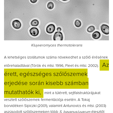
Kluyveromyces thermotolerans
A lehetséges izolátumok száma növekedhet a szőlő érésének
Az
előrehaladtával (Török és mtsi. 1996, Fleet és mtsi. 2002).
érett, egészséges szőlőszemek
erjedése során kisebb számban
mutathatók ki,
mint a túlérett, sejtfalstruktúrájukat
vesztett szőlőszemek fermentációja esetén. A Tokaj
borvidéken Sipiczki (2001), valamint Antunovics és mtsi. (2003)
aszúsodott szőlőszemeken több
S. bayanus/uvarum
élesztőt