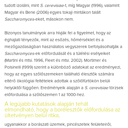
tudott izolálni, mint
S. cerevisiae
-t, míg Magyar (1996), valamint
Magyar és Bene (2006) egyes tokaji mintákon talált
Saccharomyces
-eket, másokon nem.
Bizonyos tanulmányok arra hívják fel a figyelmet, hogy az
éghajlati tényezők, mint az esőzés, hőmérséklet és a
mezőgazdaságban használatos vegyszerek befolyásolhatják a
Saccharomyces
-ek előfordulását és a túlélési esélyeiket
(Martini és mtsi. 1996, Fleet és mtsi. 2002). Mortimer és
Polsinelli (1999) szerint a különböző adatokat az eredményezi,
hogy az egyes szőlőszemeken található élesztők számára
eltérő ökológiai feltételek adottak a szőlőfürtökön belüli
helyüktől függően. Eredményeik alapján a
S. cerevisiae
törzsek
előfordulása a szőlőszemen 1 az 1000-hez.
A legújabb kutatások alapján tehát
elmondható,
hogy a borélesztők előfordulása az
ültetvényen belül ritka,
ugyanakkor a borászati üzemek, pincészetek felületeiről,