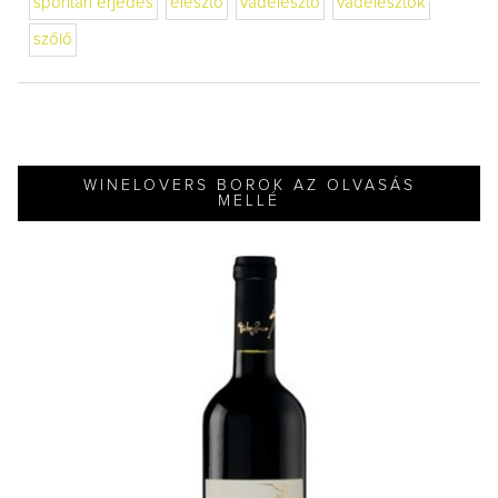
spontán erjedés
élesztő
vadélesztő
vadélesztők
szőlő
WINELOVERS BOROK AZ OLVASÁS
MELLÉ