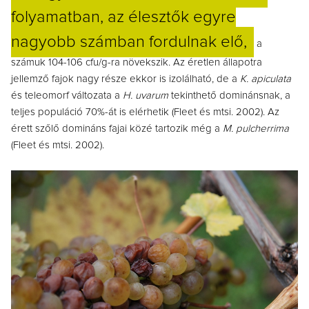
folyamatban, az élesztők egyre
nagyobb számban fordulnak elő,
a
számuk 104-106 cfu/g-ra növekszik. Az éretlen állapotra
jellemző fajok nagy része ekkor is izolálható, de a
K. apiculata
és teleomorf változata a
H. uvarum
tekinthető dominánsnak, a
teljes populáció 70%-át is elérhetik (Fleet és mtsi. 2002). Az
érett szőlő domináns fajai közé tartozik még a
M. pulcherrima
(Fleet és mtsi. 2002).