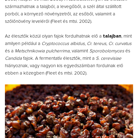
származhatnak a talajból, a levegőből, a szél által szállított
porból, a környező növényzetről, az esőből, valamint a
szőlőnövény leveléről (Fleet és mtsi. 2002).
Az élesztők közül olyan fajok fordulhatnak elő a
talajban
, mint
amilyen például a
Cryptococcus albidus, Cr. tereus, Cr. curvatus
és a
Metschnikowia pulcherrima
, valamint
Sporobolomyces
és
Candida
fajok. A fermentatív élesztők, mint a
S. cerevisiae
hiányoznak, vagy nagyon kis egyedszámban fordulnak elő
ebben a közegben (Fleet és mtsi. 2002).