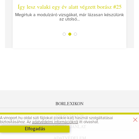
 #26 -
Így lesz valaki egy év alatt végzett borász #25
Így l
Megírtuk a modulzáró vizsgákat, már lázasan készülünk
az utolsó...
tokat
A jár
BORLEXIKON
IMPRESSZUM
A vinoport.hu oldal süti fájlokat (cookie-kat) használ szolgáltatásai
biztosításához. Az
adatvédelmi információkról
itt olvashat.
MÉDIAAJÁNLAT
Elfogadás
ADATVÉDELEM