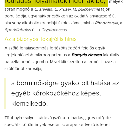
rothadási folyamatok indulnak be,
melyek
során megnő a
C. stellata, C. krusei, M. pulcherrima
fajok
populációja, ugyanakkor csökken az oxidatív anyagcseréjű,
alacsony alkoholtoleranciájú fajok száma, mint a
Rhodotorula
, a
Sporidiobolus
és a
Cryptococcus
.
Az a bizonyos Tokajról is híres
A szőlő fonalasgombás fertőzöttségéért felelős egyik
legjelentősebb mikroorganizmus a
Botrytis cinerea
fakultatív
parazita penészgomba. Mivel kifejezetten a termést, azaz a
szőlőfürtöt károsítja,
a borminőségre gyakorolt hatása az
egyéb kórokozókéhoz képest
kiemelkedő.
Többnyire súlyos kártevő (szürkerothadás, „grey rot”), de
speciális körülmények esetén szerepe kedvező is lehet