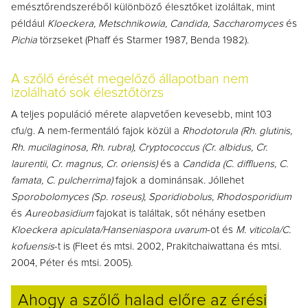
emésztőrendszeréből különböző élesztőket izoláltak, mint
például
Kloeckera, Metschnikowia, Candida, Saccharomyces
és
Pichia
törzseket (Phaff és Starmer 1987, Benda 1982).
A szőlő érését megelőző állapotban nem
izolálható sok élesztőtörzs
A teljes populáció mérete alapvetően kevesebb, mint 103
cfu/g. A nem-fermentáló fajok közül a
Rhodotorula (Rh. glutinis,
Rh. mucilaginosa, Rh. rubra), Cryptococcus (Cr. albidus, Cr.
laurentii, Cr. magnus, Cr. oriensis)
és a
Candida (C. diffluens, C.
famata, C. pulcherrima)
fajok a dominánsak. Jóllehet
Sporobolomyces (Sp. roseus), Sporidiobolus, Rhodosporidium
és
Aureobasidium
fajokat is találtak, sőt néhány esetben
Kloeckera apiculata/Hanseniaspora uvarum
-ot és
M. viticola/C.
kofuensis
-t is (Fleet és mtsi. 2002, Prakitchaiwattana és mtsi.
2004, Péter és mtsi. 2005).
Ahogy a szőlő halad előre az érési