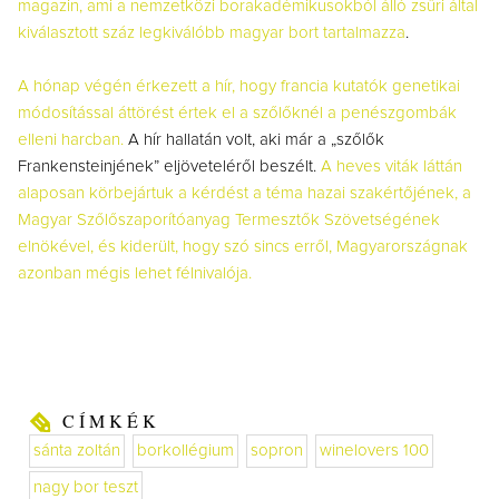
magazin, ami
a nemzetközi borakadémikusokból álló zsűri által
kiválasztott száz legkiválóbb magyar bort tartalmazza
.
A hónap végén érkezett a hír, hogy francia kutatók genetikai
módosítással áttörést értek el a szőlőknél a penészgombák
elleni harcban.
A hír hallatán volt, aki már a „szőlők
Frankensteinjének” eljöveteléről beszélt.
A heves viták láttán
alaposan körbejártuk a kérdést a téma hazai szakértőjének, a
Magyar Szőlőszaporítóanyag Termesztők Szövetségének
elnökével, és kiderült, hogy szó sincs erről, Magyarországnak
azonban mégis lehet félnivalója.
CÍMKÉK
sánta zoltán
borkollégium
sopron
winelovers 100
nagy bor teszt