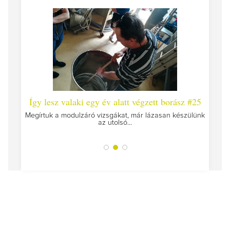
 #26 -
Így lesz valaki egy év alatt végzett borász #25
Így l
Megírtuk a modulzáró vizsgákat, már lázasan készülünk
az utolsó...
tokat
A jár