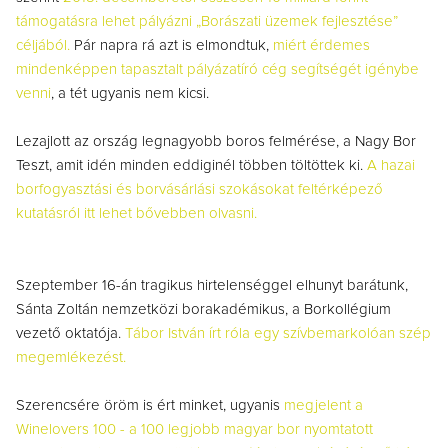
támogatásra lehet pályázni „Borászati üzemek fejlesztése”
céljából.
Pár napra rá azt is elmondtuk,
miért érdemes
mindenképpen tapasztalt pályázatíró cég segítségét igénybe
venni
, a tét ugyanis nem kicsi.
Lezajlott az ország legnagyobb boros felmérése, a Nagy Bor
Teszt, amit idén minden eddiginél többen töltöttek ki.
A hazai
borfogyasztási és borvásárlási szokásokat feltérképező
kutatásról itt lehet bővebben olvasni.
Szeptember 16-án tragikus hirtelenséggel elhunyt barátunk,
Sánta Zoltán nemzetközi borakadémikus, a Borkollégium
vezető oktatója.
Tábor István írt róla egy szívbemarkolóan szép
megemlékezést.
Szerencsére öröm is ért minket, ugyanis
megjelent a
Winelovers 100 - a 100 legjobb magyar bor nyomtatott