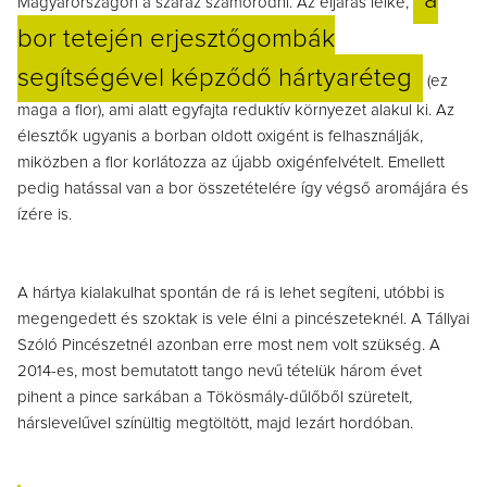
a
Magyarországon a száraz szamorodni. Az eljárás lelke,
bor tetején erjesztőgombák
segítségével képződő hártyaréteg
(ez
maga a flor), ami alatt egyfajta reduktív környezet alakul ki. Az
élesztők ugyanis a borban oldott oxigént is felhasználják,
miközben a flor korlátozza az újabb oxigénfelvételt. Emellett
pedig hatással van a bor összetételére így végső aromájára és
ízére is.
A hártya kialakulhat spontán de rá is lehet segíteni, utóbbi is
megengedett és szoktak is vele élni a pincészeteknél. A Tállyai
Szóló Pincészetnél azonban erre most nem volt szükség. A
2014-es, most bemutatott tango nevű tételük három évet
pihent a pince sarkában a Tökösmály-dűlőből szüretelt,
hárslevelűvel színültig megtöltött, majd lezárt hordóban.