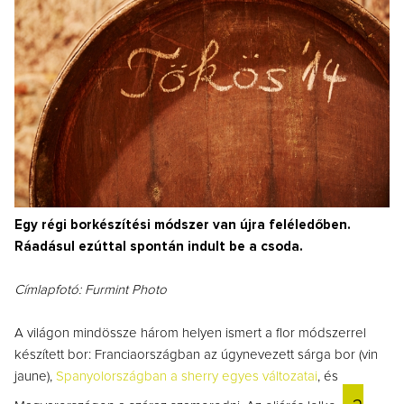
Egy régi borkészítési módszer van újra feléledőben.
Ráadásul ezúttal spontán indult be a csoda.
Címlapfotó: Furmint Photo
A világon mindössze három helyen ismert a flor módszerrel
készített bor: Franciaországban az úgynevezett sárga bor (vin
jaune),
Spanyolországban a sherry egyes változatai
, és