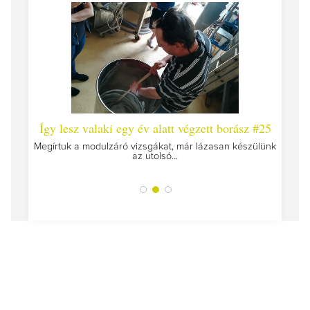
 #26 -
Így lesz valaki egy év alatt végzett borász #25
Így l
Megírtuk a modulzáró vizsgákat, már lázasan készülünk
az utolsó...
tokat
A jár