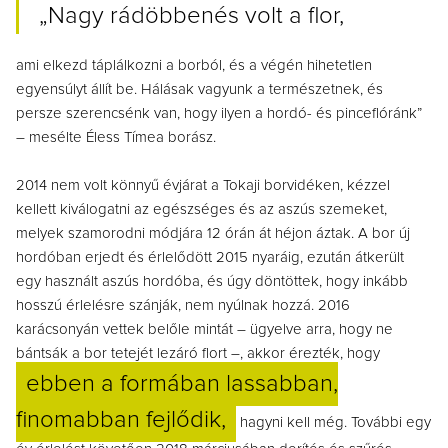
„Nagy rádöbbenés volt a flor,
ami elkezd táplálkozni a borból, és a végén hihetetlen
egyensúlyt állít be. Hálásak vagyunk a természetnek, és
persze szerencsénk van, hogy ilyen a hordó- és pinceflóránk”
– mesélte Éless Tímea borász.
2014 nem volt könnyű évjárat a Tokaji borvidéken, kézzel
kellett kiválogatni az egészséges és az aszús szemeket,
melyek szamorodni módjára 12 órán át héjon áztak. A bor új
hordóban erjedt és érlelődött 2015 nyaráig, ezután átkerült
egy használt aszús hordóba, és úgy döntöttek, hogy inkább
hosszú érlelésre szánják, nem nyúlnak hozzá. 2016
karácsonyán vettek belőle mintát – ügyelve arra, hogy ne
bántsák a bor tetejét lezáró flort –, akkor érezték, hogy
ebben a formában lassabban,
finomabban fejlődik,
hagyni kell még. További egy