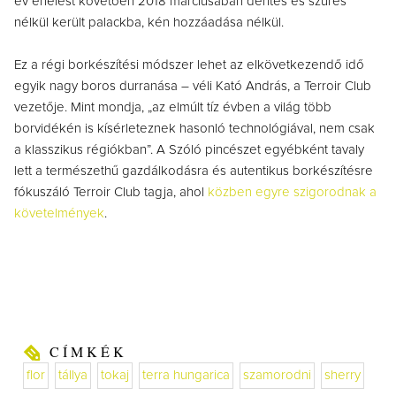
év érlelést követően 2018 márciusában derítés és szűrés
nélkül került palackba, kén hozzáadása nélkül.
Ez a régi borkészítési módszer lehet az elkövetkezendő idő
egyik nagy boros durranása – véli Kató András, a Terroir Club
vezetője. Mint mondja, „az elmúlt tíz évben a világ több
borvidékén is kísérleteznek hasonló technológiával, nem csak
a klasszikus régiókban”. A Szóló pincészet egyébként tavaly
lett a természethű gazdálkodásra és autentikus borkészítésre
fókuszáló Terroir Club tagja, ahol
közben egyre szigorodnak a
követelmények
.
CÍMKÉK
flor
tállya
tokaj
terra hungarica
szamorodni
sherry