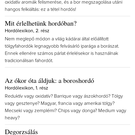
oxidatív aromák felismerése, és a bor megszagolása utáni
hangos felkiáltás: ez a tétel hordós!
Mit érlelhetünk hordóban?
Hordólexikon, 2. rész
Nem meglepő módon a világ kádárai által előállított
tölgyfahordók legnagyobb felvásárló iparága a borászat.
Ennek ellenére számos párlat érlelésekor is használnak
tradicionálisan fahordót.
Az ókor óta áldjuk: a boroshordó
Hordólexikon, 1. rész
Reduktív vagy oxidatív? Barrique vagy ászokhordó? Tölgy
vagy gesztenye? Magyar, francia vagy amerikai tölgy?
Mecseki vagy zemplémi? Chips vagy donga? Medium vagy
heavy?
Degorzsálás