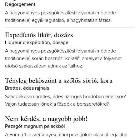
Dégorgement
A hagyományos pezsgőkészítési folyamat (méthode
traditionelle) egyik legutolsó, elhagyhatatlan fázisa.
Expedíciós likőr, dozázs
Liqueur d'expédition, dosage
A hagyományos pezsgőkészítési folyamat (méthode
traditionelle) során használt "koktél", amelyet a folyamat
utolsó szakaszában adnak az italhoz.
Tényleg beköszönt a szőlős sörök kora
Brettes, édes rajnais
Szándékosan brettes, édes rizlinges hordóban érlelt sör?
Vajon tudatosan lőnek a főzdék a borszeretőkre?
Nem kérdés, a nagyobb jobb!
Pezsgőt magnum palackból
A Forma 1-es versenyek utáni pezsgőlocsolásnál legalább