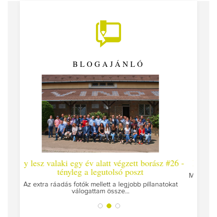
BLOGAJÁNLÓ
alatt végzett borász #26 -
Így lesz valaki egy év alatt végze
egutolsó poszt
Megírtuk a modulzáró vizsgákat, már lá
az utolsó...
llett a legjobb pillanatokat
tam össze...