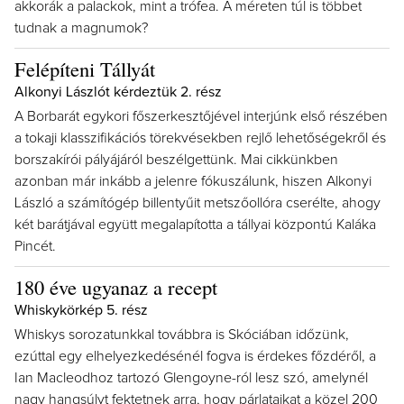
akkorák a palackok, mint a trófea. A méreten túl is többet
tudnak a magnumok?
Felépíteni Tállyát
Alkonyi Lászlót kérdeztük 2. rész
A Borbarát egykori főszerkesztőjével interjúnk első részében
a tokaji klasszifikációs törekvésekben rejlő lehetőségekről és
borszakírói pályájáról beszélgettünk. Mai cikkünkben
azonban már inkább a jelenre fókuszálunk, hiszen Alkonyi
László a számítógép billentyűit metszőollóra cserélte, ahogy
két barátjával együtt megalapította a tállyai központú Kaláka
Pincét.
180 éve ugyanaz a recept
Whiskykörkép 5. rész
Whiskys sorozatunkkal továbbra is Skóciában időzünk,
ezúttal egy elhelyezkedésénél fogva is érdekes főzdéről, a
Ian Macleodhoz tartozó Glengoyne-ról lesz szó, amelynél
nagy hangsúlyt fektetnek arra, hogy párlataikat a közel 200