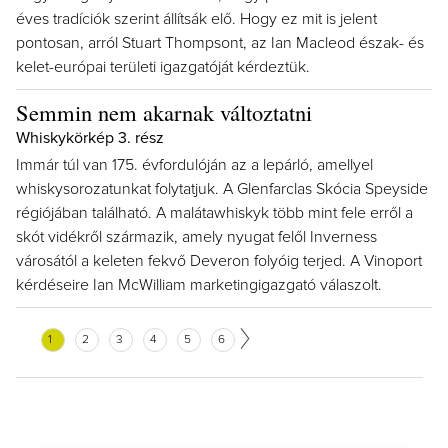
éves tradíciók szerint állítsák elő. Hogy ez mit is jelent
pontosan, arról Stuart Thompsont, az Ian Macleod észak- és
kelet-európai területi igazgatóját kérdeztük.
Semmin nem akarnak változtatni
Whiskykörkép 3. rész
Immár túl van 175. évfordulóján az a lepárló, amellyel
whiskysorozatunkat folytatjuk. A Glenfarclas Skócia Speyside
régiójában található. A malátawhiskyk több mint fele erről a
skót vidékről származik, amely nyugat felől Inverness
városától a keleten fekvő Deveron folyóig terjed. A Vinoport
kérdéseire Ian McWilliam marketingigazgató válaszolt.
1
2
3
4
5
6