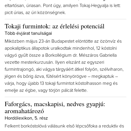
eltartósan, úriasan. Pont úgy, amilyen Tokaj-Hegyalja is lett:
picit úrias, az úri közönségnek.
Tokaji furmintok: az érlelési potenciál
Több évjárat tanulságai
Miközben május 23-án Budapestet elöntötte az özönvíz és
apokaliptikus állapotok uralkodtak mindenhol, 12 kóstolni
vágyó gyűlt össze a Borkollégium dr. Mészáros Gabriella
vezette mesterkurzusán. Ilyen elszánt az egyszeri
furmintrajongó, aki vágya tárgyáért átkel folyón, szélviharon,
jégen és bőrig ázva, fűtésért könyörögve – megkaptuk –
várja, hogy újabb 13 tokaji furmintot kóstolhasson meg és
emelje az égbe, vagy törjön pálcát felette.
Faforgács, macskapisi, nedves gyapjú:
aromahatározó
Hordólexikon, 5. rész
Felkent borkóstolóvá válásunk első lépcsőfoka a reduktív és