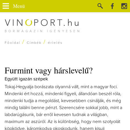
Menü
BORMAGAZIN IGÉNYESEN
/
/
Főoldal
Címkék
érlelés
Furmint vagy hárslevelű?
Együtt igazán szépek
Tokaj-Hegyalja borászata olyanná vált, mint a magyar foci.
Mindenki ért hozzá, mindenki figyeli, állandóan beszél róla,
mindenki tudja a megoldást, kevesebben csinálják, és még
mindig találni benne pénzt. Szerencsére sokkal jobb, mint a
labdarúgásunk, bár erről kevesen tudnak a világban,
maximum az aszúról. Az is különbség, hogy nem szotyolát
köpködve, káromkodva okoskodunk, hanem kisujj