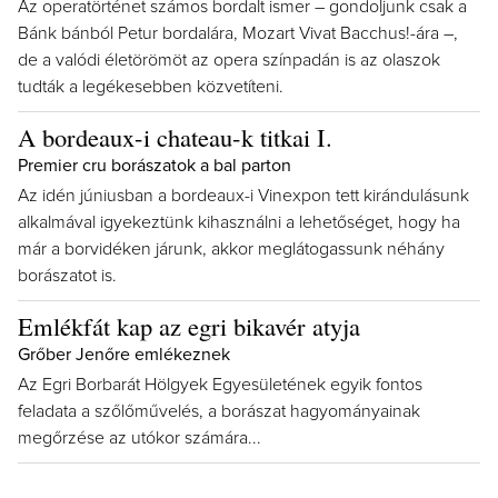
Az operatörténet számos bordalt ismer – gondoljunk csak a
Bánk bánból Petur bordalára, Mozart Vivat Bacchus!-ára –,
de a valódi életörömöt az opera színpadán is az olaszok
tudták a legékesebben közvetíteni.
A bordeaux-i chateau-k titkai I.
Premier cru borászatok a bal parton
Az idén júniusban a bordeaux-i Vinexpon tett kirándulásunk
alkalmával igyekeztünk kihasználni a lehetőséget, hogy ha
már a borvidéken járunk, akkor meglátogassunk néhány
borászatot is.
Emlékfát kap az egri bikavér atyja
Grőber Jenőre emlékeznek
Az Egri Borbarát Hölgyek Egyesületének egyik fontos
feladata a szőlőművelés, a borászat hagyományainak
megőrzése az utókor számára...