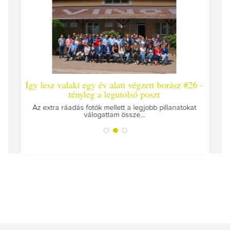
 valaki egy év alatt végzett borász #26 -
Így lesz valaki egy 
tényleg a legutolsó poszt
Megírtuk a modulzáró vi
az
 ráadás fotók mellett a legjobb pillanatokat
válogattam össze...