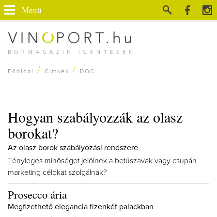
Menü
BORMAGAZIN IGÉNYESEN
/
/
Főoldal
Címkék
DOC
Hogyan szabályozzák az olasz
borokat?
Az olasz borok szabályozási rendszere
Tényleges minőséget jelölnek a betűszavak vagy csupán
marketing célokat szolgálnak?
Prosecco ária
Megfizethető elegancia tizenkét palackban