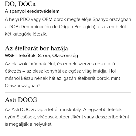
DO, DOCa
A spanyol eredetvédelem
A helyi PDO vagy OEM borok megfelelője Spanyolországban
a DOP (Denominación de Origen Protegida), és ezen belül
két kategória létezik.
Az ételbarát bor hazája
WSET felsőfok, 8. óra, Olaszország
Az olaszok imádnak élni, és ennek szerves része a jó
étkezés – az olasz konyhát az egész világ imádja. Hol
máshol készülnének hát az igazán ételbarát borok, mint
Olaszországban?
Asti DOCG
Az Asti DOCG alapja fehér muskotály. A legszebb tételek
gyümölcsösek, virágosak. Aperitifként vagy desszertborként
is megállják a helyüket.