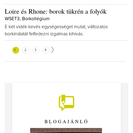
Loire és Rhone: borok tükrén a folyók
WSET3, Borkollégium
E két vidék kevés egységességet mutat, változatos
borkínálatát felfedezni izgalmas kihívás.
1
2
3
4
BLOGAJÁNLÓ