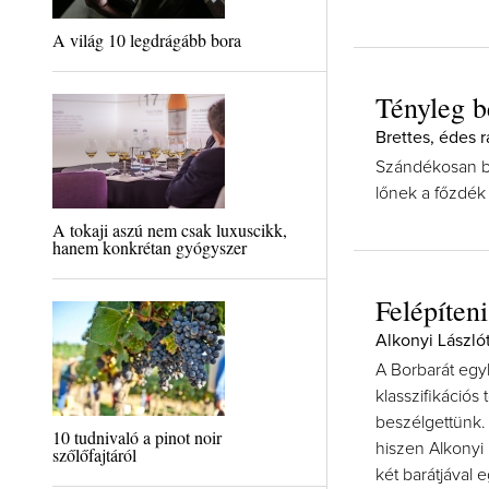
A világ 10 legdrágább bora
Tényleg b
Brettes, édes r
Szándékosan bre
lőnek a főzdék
A tokaji aszú nem csak luxuscikk,
hanem konkrétan gyógyszer
Felépíteni
Alkonyi László
A Borbarát egyk
klasszifikációs
beszélgettünk.
10 tudnivaló a pinot noir
hiszen Alkonyi 
szőlőfajtáról
két barátjával 