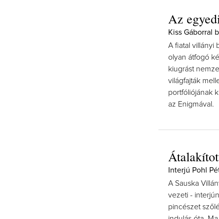
Az egyedi
Kiss Gáborral 
A fiatal villány
olyan átfogó ké
kiugrást nemze
világfajták mel
portfóliójának 
az Enigmával.
Átalakítot
Interjú Pohl Pé
A Sauska Villán
vezeti - interj
pincészet szől
indulás óta. Ma