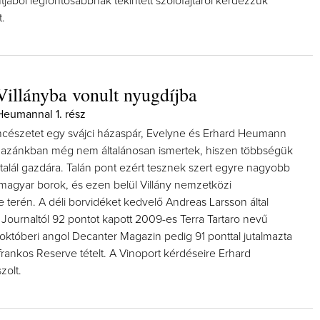
jából legfontosabbnak tekintett szőlőfajtáról kérdezzük
.
Villányba vonult nyugdíjba
 Heumannal 1. rész
észetet egy svájci házaspár, Evelyne és Erhard Heumann
 hazánkban még nem általánosan ismertek, hiszen többségük
 talál gazdára. Talán pont ezért tesznek szert egyre nagyobb
 magyar borok, és ezen belül Villány nemzetközi
 terén. A déli borvidéket kedvelő Andreas Larsson által
 Journaltól 92 pontot kapott 2009-es Terra Tartaro nevű
 októberi angol Decanter Magazin pedig 91 ponttal jutalmazta
rankos Reserve tételt. A Vinoport kérdéseire Erhard
zolt.