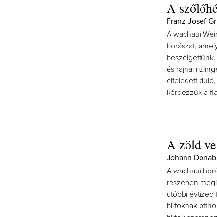
A szőlőhé
Franz-Josef Gri
A wachaui Wein
borászat, amely
beszélgettünk. 
és rajnai rizli
elfeledett dűlő
kérdezzük a fia
A zöld vel
Johann Donaba
A wachaui borá
részében megis
utóbbi évtized
birtoknak ottho