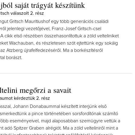
jból saját trágyát készítünk
tsch válaszolt 2. rész
gut Gritsch Mauritiushof egy több generációs családi
ről jelenlegi vezetőjével, Franz-Josef Gritsch-csel
A cikk első részében összehasonlítottuk a zöld velteliniket
ngeket Wachauban, és részletesen szót ejtettünk egy sokáig
, az Atzberg újrafelfedezéséről. Ma a borkészítésről
tal borászt.
telini megőrzi a savait
umot kérdeztük 2. rész
sszal, Johann Donabaummal készített interjúnk első
merkedtünk a pince történetében sorsfordítónak számító
 főbb eseményeivel, majd alaposabban szemügyre vettük a
nt adó Spitzer Graben alrégiót. Ma a zöld velteliniről mint a