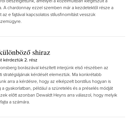
áról beszélgettünk, amellyel a közelmúltban kiegészült a
ója. A chardonnay ezzel szemben már a kezdetektől része a
t az e fajtával kapcsolatos stílusfinomítást vesszük
 szemügyre.
különböző shiraz
 kérdeztük 2. rész
aronsberg borászával készített interjúnk első részében az
ti stratégiájának kérdését elemeztük. Ma konkrétabb
nk arra a kérdésre, hogy az elképzelt borstílus hogyan is
 a gyakorlatban, például a szüretelés és a préselés módját
ezek előtt azonban Dewaldt Heyns arra válaszol, hogy melyik
fajta a számára.