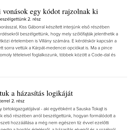
 vonások egy kódot rajzolnak ki
beszélgettünk 2. rész
i borásszal, Kiss Gáborral készített interjúnk első részében
rdésekről beszélgettünk, hogy mely szőlőfajták jelenthetik a
tközi értelemben is Villány számára. E kérdéskör kapcsán a
lett sorra vettük a Kárpát-medencei opciókat is. Ma a pince
komoly tételeivel foglalkozunk, többek között a Code-dal és
tuk a házasítás logikáját
terrel 2. rész
y birtokigazgatójával - aki egyébként a Sauska Tokajt is
únk első részében arról beszélgettünk, hogyan formálódott a
észeti hozzáállása a még nem egészen tíz évvel ezelőtti
 pedig a hordós érlelésről, a házasítás elveiről és a rozékról