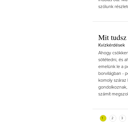
szólunk részle
Mit tudsz
Kvízkérdések
Ahogy csökken
sötétedni, és 
emelünk le a p
borvilágban - p
komoly száraz 
gondolkoznak, 
számít megszok
1
2
3