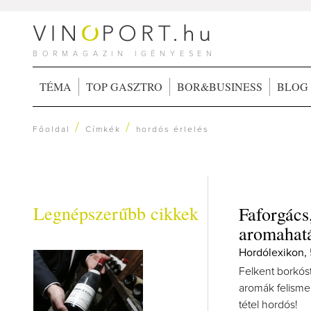
BORMAGAZIN IGÉNYESEN
TÉMA
TOP GASZTRO
BOR&BUSINESS
BLOG
/
/
Főoldal
Címkék
hordós érlelés
Legnépszerűbb cikkek
Faforgács
aromahat
Hordólexikon, 
Felkent borkóst
aromák felismer
tétel hordós!