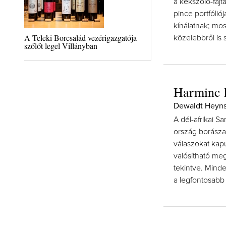
a kékszőlő-fajt
pince portfóli
kínálatnak; mos
A Teleki Borcsalád vezérigazgatója
közelebbről is
szőlőt legel Villányban
Harminc 
Dewaldt Heynst
A dél-afrikai S
ország borásza
válaszokat kapu
valósítható meg
tekintve. Mind
a legfontosabb 