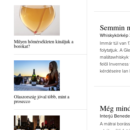
Semmin ne
Whiskykörkép 3
Milyen hőmérsékleten kínáljuk a
Immár túl van 1
borokat?
folytatjuk. A G
malátawhiskyk t
felől Inverness
kérdéseire Ian 
Olaszország jóval több, mint a
prosecco
Még mindi
Interjú Benedek
A mátrai boráss