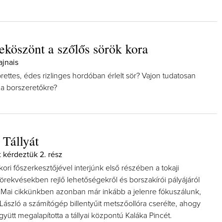
eköszönt a szőlős sörök kora
ajnais
Így lesz valaki egy év alatt végz
ttes, édes rizlinges hordóban érlelt sör? Vajon tudatosan
borász #26 - tényleg a legutols
 a borszeretőkre?
poszt
Az extra ráadás fotók mellett a legjo
pillanatokat válogattam össze...
 Tállyát
t kérdeztük 2. rész
ori főszerkesztőjével interjúnk első részében a tokaji
 törekvésekben rejlő lehetőségekről és borszakírói pályájáról
 Mai cikkünkben azonban már inkább a jelenre fókuszálunk,
László a számítógép billentyűit metszőollóra cserélte, ahogy
együtt megalapította a tállyai központú Kaláka Pincét.