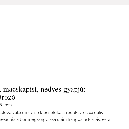
, macskapisi, nedves gyapjú:
ározó
5. rész
olóvá válásunk első lépcsőfoka a reduktív és oxidatív
ése, és a bor megszagolása utáni hangos felkiáltás: ez a