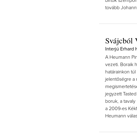
birtok szempont
tovább Johannt
Svájcból 
Interjú Erhard
A Heumann Pinc
vezeti. Boraik
határainkon túl
jelentőségre a
megismertetése
jegyzett Tasted
boruk, a tavaly
a 2009-es Kékf
Heumann válas