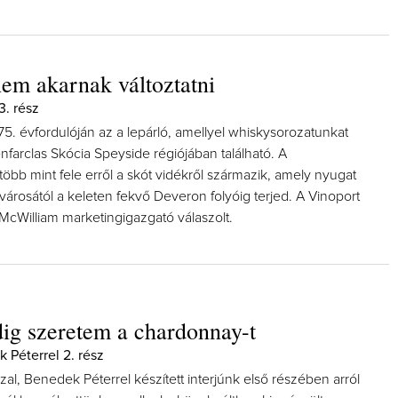
m akarnak változtatni
. rész
75. évfordulóján az a lepárló, amellyel whiskysorozatunkat
lenfarclas Skócia Speyside régiójában található. A
öbb mint fele erről a skót vidékről származik, amely nyugat
 városától a keleten fekvő Deveron folyóig terjed. A Vinoport
McWilliam marketingigazgató válaszolt.
g szeretem a chardonnay-t
 Péterrel 2. rész
zal, Benedek Péterrel készített interjúnk első részében arról