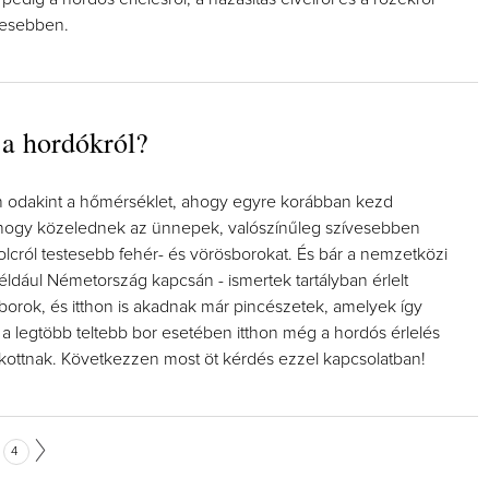
tesebben.
 a hordókról?
 odakint a hőmérséklet, ahogy egyre korábban kezd
ahogy közelednek az ünnepek, valószínűleg szívesebben
olcról testesebb fehér- és vörösborokat. És bár a nemzetközi
éldául Németország kapcsán - ismertek tartályban érlelt
borok, és itthon is akadnak már pincészetek, amelyek így
a legtöbb teltebb bor esetében itthon még a hordós érlelés
ottnak. Következzen most öt kérdés ezzel kapcsolatban!
4