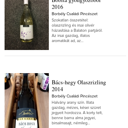
2016
Borbély Családi Pincészet
Szokatlan összetétel:
olaszrizling és irsai olivér
házasítása a Balaton partjáról.
Az irsai gazdag, illatos
aromatikát ad, az...
Bács-hegy Olaszrizling
2014
Borbély Családi Pincészet
Halvány arany szín. Illata
gazdag, mézes, kései szüret
jegyeit hordozza. A korty telt,
benne barna alma jegyei,
birsalmasajt, némileg...