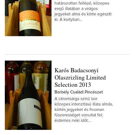
határozottan fellépő, közepes
erejű illatában a virágos
jegyeket alma és körte egészíti
ki. A kortyban...
Karós Badacsonyi
Olaszrizling Limited
Selection 2013
Borbély Családi Pincészet
A citromsárga színű bor
közepes intenzitású illata almás,
körtés jegyeket és finoman
fűszerességet vonultat fel;
érdemes neki időt...