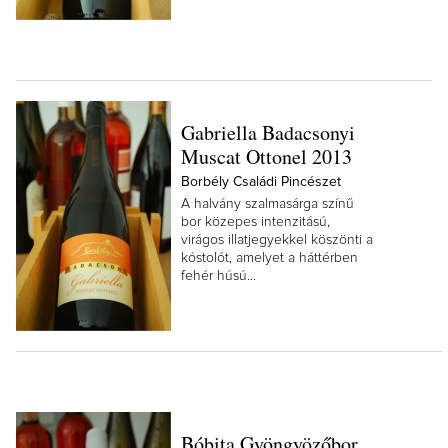
Gabriella Badacsonyi
Muscat Ottonel 2013
Borbély Családi Pincészet
A halvány szalmasárga színű
bor közepes intenzitású,
virágos illatjegyekkel köszönti a
kóstolót, amelyet a háttérben
fehér húsú...
Bóbita Gyöngyözőbor