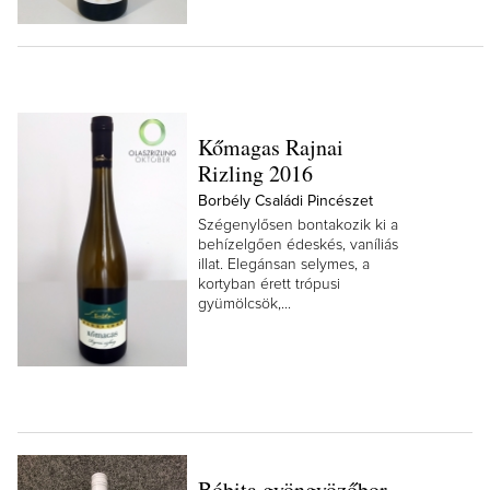
Kőmagas Rajnai
Rizling 2016
Borbély Családi Pincészet
Szégenylősen bontakozik ki a
behízelgően édeskés, vaníliás
illat. Elegánsan selymes, a
kortyban érett trópusi
gyümölcsök,...
Bóbita gyöngyözőbor