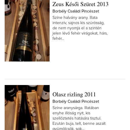
Zeus Késői Szüret 2013
Borbély Családi Pincészet
Színe halvány arany. Illata
intenzív, sajnos kis szúrósság,
de nem nyomja el a szintén
jelen lévő fehér virágokat, hárs,
fehér...
Olasz rizling 2011
Borbély Családi Pincészet
Színe aranysárga. Illatában
enyhe illóság nyit, kis
szellőztetés hatására tisztul.
Ezután buja, telt, benne aszalt
gyümölcsök, sok...