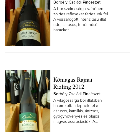
Borbély Családi Pincészet
A bor szalmasárga színében
zöldes reflexeket fedezünk fel.
A visszafogott intenzitású illat
üde, citrusos, fehér húsú
barackos...
Kőmagas Rajnai
Rizling 2012
Borbély Családi Pincészet
A világossárga bor illatában
határozottan lépnek fel a
citrusos, kamillás, ánizsos,
gyógynövényes és olajos
magvas asszociációk. A...