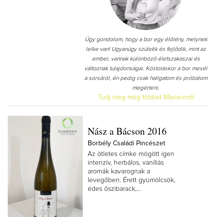
Úgy gondolom, hogy a bor egy élőlény, melynek
lelke van! Ugyanúgy születik és fejlődik, mint az
ember, vannak különböző életszakaszai és
változnak tulajdonságai. Kóstoláskor a bor mesél
a sorsáról, én pedig csak hallgatom és próbálom
megérteni.
Tudj meg még többet Mariannról
Nász a Bácson 2016
Borbély Családi Pincészet
Az ötletes címke mögött igen
intenzív, herbálos, vaníliás
aromák kavarognak a
levegőben. Érett gyümölcsök,
édes őszibarack,...