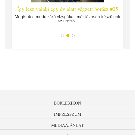
 #26 -
Így lesz valaki egy év alatt végzett borász #25
Így l
Megírtuk a modulzáró vizsgákat, már lázasan készülünk
az utolsó...
tokat
A jár
BORLEXIKON
IMPRESSZUM
MÉDIAAJÁNLAT