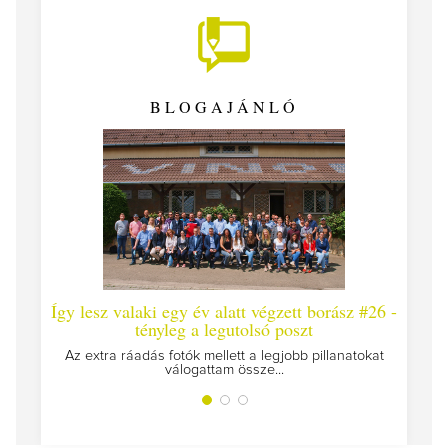
BLOGAJÁNLÓ
Így lesz valaki egy év alatt végzett borász #26 -
Így 
tényleg a legutolsó poszt
Megírt
Az extra ráadás fotók mellett a legjobb pillanatokat
válogattam össze...