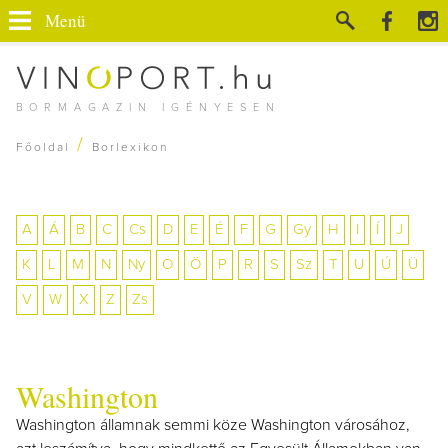
Menü
BORMAGAZIN IGÉNYESEN
/
Főoldal
Borlexikon
A
Á
B
C
Cs
D
E
É
F
G
Gy
H
I
Í
J
K
L
M
N
Ny
O
Ö
P
R
S
Sz
T
U
Ú
Ü
V
W
X
Z
Zs
Washington
Washington államnak semmi köze Washington városához,