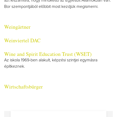
azt leszámítva, hogy mindkettő az Egyesült Államokban van.
Bor szempontjából előbbit most kezdjük megismerni.
Weingärtner
Weinviertel DAC
Wine and Spirit Education Trust (WSET)
Az iskola 1969-ben alakult, képzési szintjei egymásra
építkeznek.
Wirtschaftsbürger