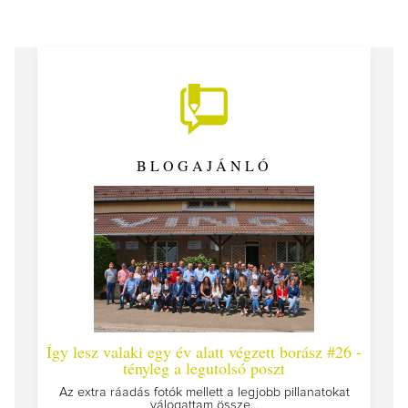
BLOGAJÁNLÓ
Így lesz valaki egy év alatt végzett borász #26 -
Így l
tényleg a legutolsó poszt
Megírtu
Az extra ráadás fotók mellett a legjobb pillanatokat
válogattam össze...