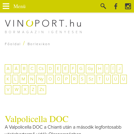
Menü
BORMAGAZIN IGÉNYESEN
/
Főoldal
Borlexikon
A
Á
B
C
Cs
D
E
É
F
G
Gy
H
I
Í
J
K
L
M
N
Ny
O
Ö
P
R
S
Sz
T
U
Ú
Ü
V
W
X
Z
Zs
Valpolicella DOC
A Valpolicella DOC a Chianti után a második legfontosabb