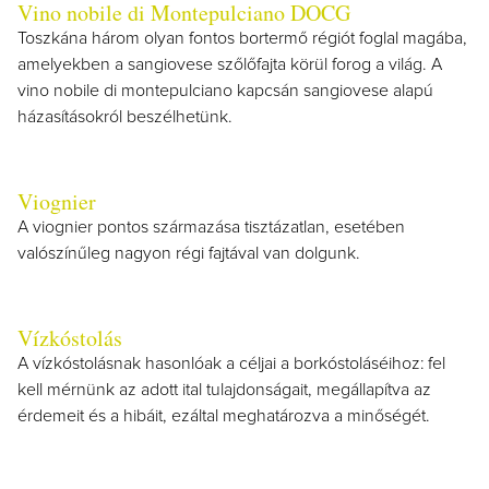
Vino nobile di Montepulciano DOCG
Toszkána három olyan fontos bortermő régiót foglal magába,
amelyekben a sangiovese szőlőfajta körül forog a világ. A
vino nobile di montepulciano kapcsán sangiovese alapú
házasításokról beszélhetünk.
Viognier
A viognier pontos származása tisztázatlan, esetében
valószínűleg nagyon régi fajtával van dolgunk.
Vízkóstolás
A vízkóstolásnak hasonlóak a céljai a borkóstoláséihoz: fel
kell mérnünk az adott ital tulajdonságait, megállapítva az
érdemeit és a hibáit, ezáltal meghatározva a minőségét.