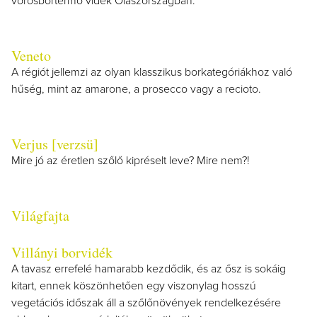
vörösbortermő vidék Olaszországban.
Veneto
A régiót jellemzi az olyan klasszikus borkategóriákhoz való
hűség, mint az amarone, a prosecco vagy a recioto.
Verjus [verzsü]
Mire jó az éretlen szőlő kipréselt leve? Mire nem?!
Világfajta
Villányi borvidék
A tavasz errefelé hamarabb kezdődik, és az ősz is sokáig
kitart, ennek köszönhetően egy viszonylag hosszú
vegetációs időszak áll a szőlőnövények rendelkezésére