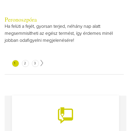
Peronoszpóra
Ha felüti a fejét, gyorsan terjed, néhány nap alatt
megsemmisítheti az egész termést, így érdemes minél
jobban odafigyelni megjelenésére!
1
2
3