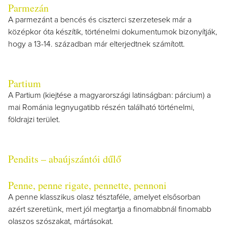
Parmezán
A parmezánt a bencés és ciszterci szerzetesek már a
középkor óta készítik, történelmi dokumentumok bizonyítják,
hogy a 13-14. században már elterjedtnek számított.
Partium
A Partium (kiejtése a magyarországi latinságban: párcium) a
mai Románia legnyugatibb részén található történelmi,
földrajzi terület.
Pendits – abaújszántói dűlő
Penne, penne rigate, pennette, pennoni
A penne klasszikus olasz tésztaféle, amelyet elsősorban
azért szeretünk, mert jól megtartja a finomabbnál finomabb
olaszos szószakat, mártásokat.