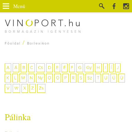
Menü
BORMAGAZIN IGÉNYESEN
/
Főoldal
Borlexikon
A
Á
B
C
Cs
D
E
É
F
G
Gy
H
I
Í
J
K
L
M
N
Ny
O
Ö
P
R
S
Sz
T
U
Ú
Ü
V
W
X
Z
Zs
Pálinka