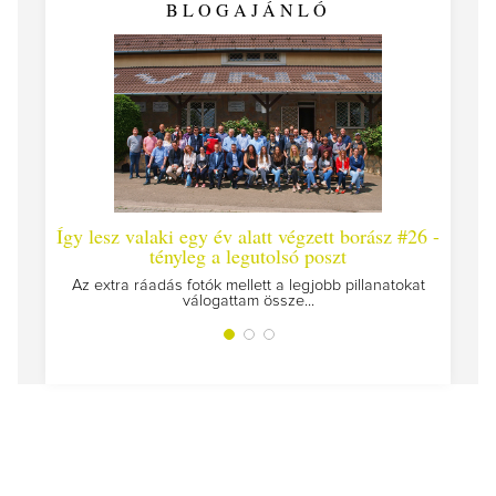
BLOGAJÁNLÓ
Így lesz valaki egy év alatt végzett borász #26 -
Így lesz v
tényleg a legutolsó poszt
Megírtuk a m
Az extra ráadás fotók mellett a legjobb pillanatokat
válogattam össze...