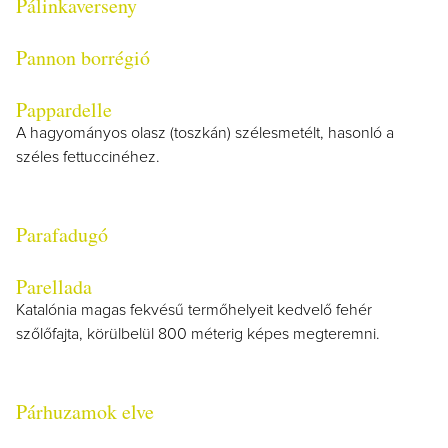
Pálinkaverseny
Pannon borrégió
Pappardelle
A hagyományos olasz (toszkán) szélesmetélt, hasonló a
széles fettuccinéhez.
Parafadugó
Parellada
Katalónia magas fekvésű termőhelyeit kedvelő fehér
szőlőfajta, körülbelül 800 méterig képes megteremni.
Párhuzamok elve